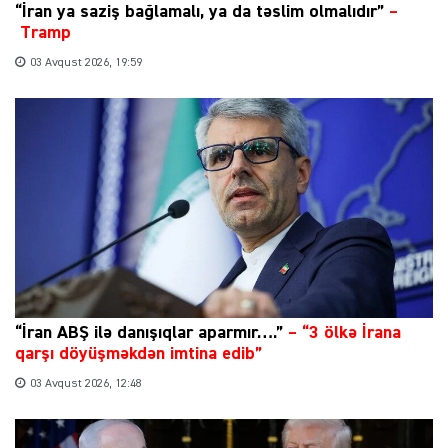
“İran ya saziş bağlamalı, ya da təslim olmalıdır”
–
Tramp
03 Avqust 2026, 19:59
“İran ABŞ ilə danışıqlar aparmır….”
–
“3 ölkə İrana
qarşı döyüşməkdən imtina edib”
03 Avqust 2026, 12:48