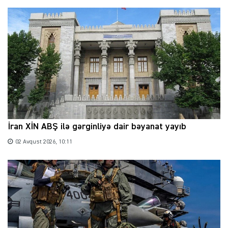
İran XİN ABŞ ilə gərginliyə dair bəyanat yayıb
02 Avqust 2026, 10:11