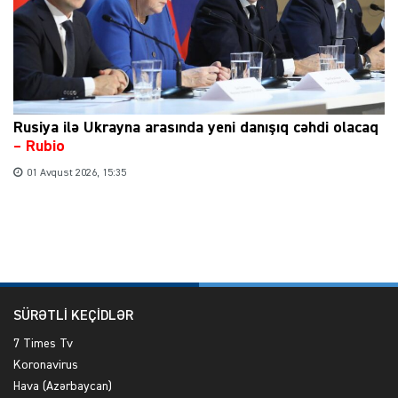
Rusiya ilə Ukrayna arasında yeni danışıq cəhdi olacaq
– Rubio
01 Avqust 2026, 15:35
SÜRƏTLİ KEÇİDLƏR
7 Times Tv
Koronavirus
Hava (Azərbaycan)