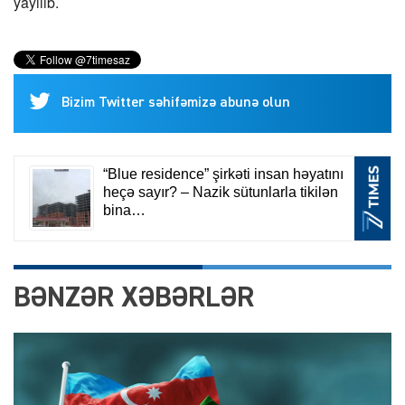
yayılıb.
Bizim Twitter səhifəmizə abunə olun
BƏNZƏR XƏBƏRLƏR