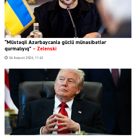
“Müstəqil Azərbaycanla güclü münasibətlər
qurmalıyıq”
–
Zelenski
04 Avqust 2026, 11:43