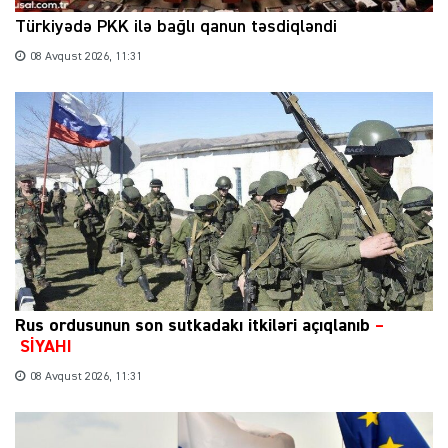
Türkiyədə PKK ilə bağlı qanun təsdiqləndi
08 Avqust 2026, 11:31
Rus ordusunun son sutkadakı itkiləri açıqlanıb
–
SİYAHI
08 Avqust 2026, 11:31