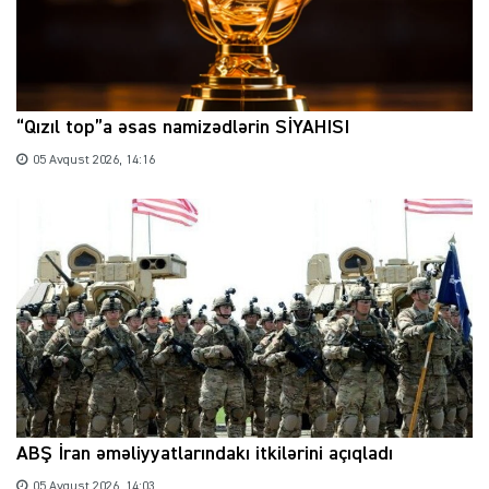
“Qızıl top”a əsas namizədlərin SİYAHISI
05 Avqust 2026, 14:16
ABŞ İran əməliyyatlarındakı itkilərini açıqladı
05 Avqust 2026, 14:03