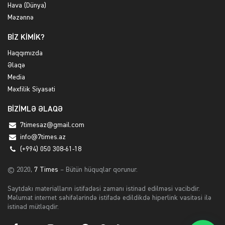
Hava (Dünya)
Məzənnə
BİZ KİMİK?
Haqqımızda
Əlaqə
Media
Məxfilik Siyasəti
BİZİMLƏ ƏLAQƏ
7timesaz@gmail.com
info@7times.az
(+994) 050 308-61-18
© 2020,
7 Times
– Bütün hüquqlar qorunur.
Saytdakı materialların istifadəsi zamanı istinad edilməsi vacibdir.
Məlumat internet səhifələrində istifadə edildikdə hiperlink vasitəsi ilə
istinad mütləqdir.