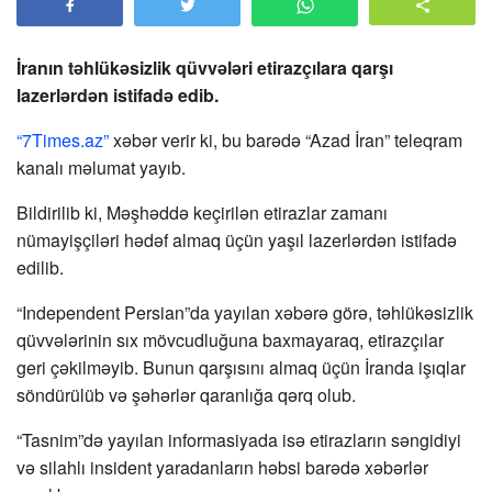
İranın təhlükəsizlik qüvvələri etirazçılara qarşı
lazerlərdən istifadə edib.
“7Times.az”
xəbər verir ki, bu barədə “Azad İran” teleqram
kanalı məlumat yayıb.
Bildirilib ki, Məşhəddə keçirilən etirazlar zamanı
nümayişçiləri hədəf almaq üçün yaşıl lazerlərdən istifadə
edilib.
“Independent Persian”da yayılan xəbərə görə, təhlükəsizlik
qüvvələrinin sıx mövcudluğuna baxmayaraq, etirazçılar
geri çəkilməyib. Bunun qarşısını almaq üçün İranda işıqlar
söndürülüb və şəhərlər qaranlığa qərq olub.
“Tasnim”də yayılan informasiyada isə etirazların səngidiyi
və silahlı insident yaradanların həbsi barədə xəbərlər