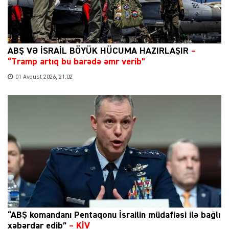
ABŞ VƏ İSRAİL BÖYÜK HÜCUMA HAZIRLAŞIR
–
“Tramp artıq bu barədə əmr verib”
01 Avqust 2026, 21:02
“ABŞ komandanı Pentaqonu İsrailin müdafiəsi ilə bağlı
xəbərdar edib”
–
KİV