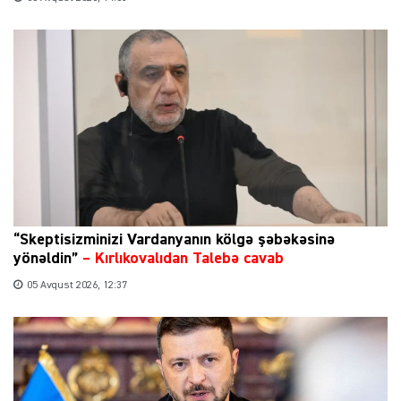
“Skeptisizminizi Vardanyanın kölgə şəbəkəsinə
yönəldin”
–
Kırlıkovalıdan Talebə cavab
05 Avqust 2026, 12:37