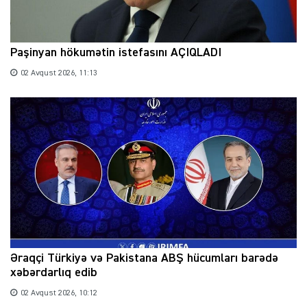
Paşinyan hökumətin istefasını AÇIQLADI
02 Avqust 2026, 11:13
Əraqçi Türkiyə və Pakistana ABŞ hücumları barədə
xəbərdarlıq edib
02 Avqust 2026, 10:12