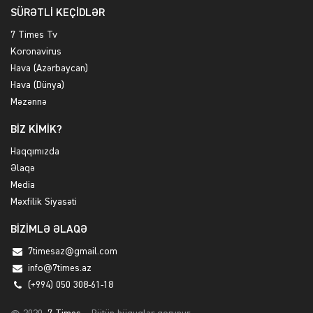
SÜRƏTLİ KEÇİDLƏR
7 Times Tv
Koronavirus
Hava (Azərbaycan)
Hava (Dünya)
Məzənnə
BİZ KİMİK?
Haqqımızda
Əlaqə
Media
Məxfilik Siyasəti
BİZİMLƏ ƏLAQƏ
7timesaz@gmail.com
info@7times.az
(+994) 050 308-61-18