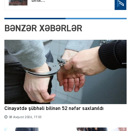
BƏNZƏR XƏBƏRLƏR
Cinayətdə şübhəli bilinən 52 nəfər saxlanıldı
08 Avqust 2026, 17:03