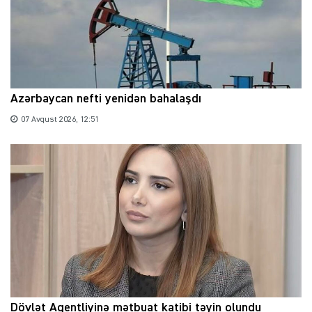
Azərbaycan nefti yenidən bahalaşdı
07 Avqust 2026, 12:51
Dövlət Agentliyinə mətbuat katibi təyin olundu