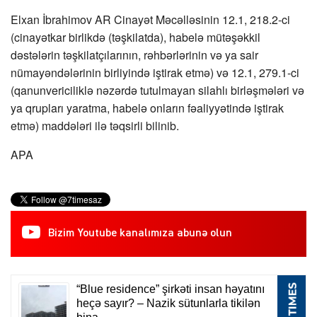
Elxan İbrahimov AR Cinayət Məcəlləsinin 12.1, 218.2-ci
(cinayətkar birlikdə (təşkilatda), habelə mütəşəkkil
dəstələrin təşkilatçılarının, rəhbərlərinin və ya sair
nümayəndələrinin birliyində iştirak etmə) və 12.1, 279.1-ci
(qanunvericiliklə nəzərdə tutulmayan silahlı birləşmələri və
ya qrupları yaratma, habelə onların fəaliyyətində iştirak
etmə) maddələri ilə təqsirli bilinib.
APA
Bizim Youtube kanalımıza abunə olun