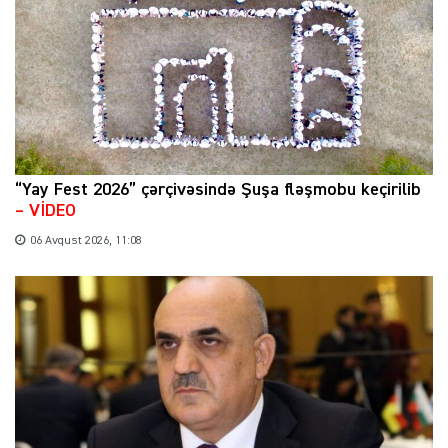
“Yay Fest 2026” çərçivəsində Şuşa fləşmobu keçirilib
– VİDEO
06 Avqust 2026, 11:08