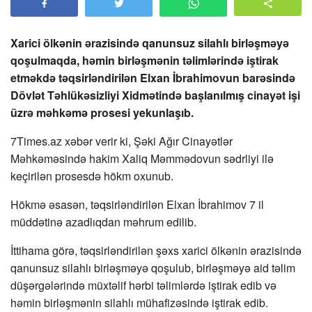
Xarici ölkənin ərazisində qanunsuz silahlı birləşməyə
qoşulmaqda, həmin birləşmənin təlimlərində iştirak
etməkdə təqsirləndirilən Elxan İbrahimovun barəsində
Dövlət Təhlükəsizliyi Xidmətində başlanılmış cinayət işi
üzrə məhkəmə prosesi yekunlaşıb.
7Times.az xəbər verir ki, Şəki Ağır Cinayətlər
Məhkəməsində hakim Xaliq Məmmədovun sədrliyi ilə
keçirilən prosesdə hökm oxunub.
Hökmə əsasən, təqsirləndirilən Elxan İbrahimov 7 il
müddətinə azadlıqdan məhrum edilib.
İttihama görə, təqsirləndirilən şəxs xarici ölkənin ərazisində
qanunsuz silahlı birləşməyə qoşulub, birləşməyə aid təlim
düşərgələrində müxtəlif hərbi təlimlərdə iştirak edib və
həmin birləşmənin silahlı mühafizəsində iştirak edib.