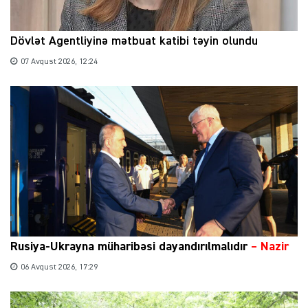
Dövlət Agentliyinə mətbuat katibi təyin olundu
07 Avqust 2026, 12:24
Rusiya-Ukrayna müharibəsi dayandırılmalıdır
– Nazir
06 Avqust 2026, 17:29