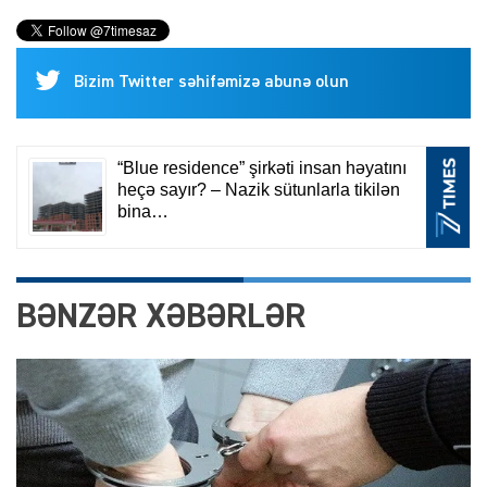
Bizim Twitter səhifəmizə abunə olun
BƏNZƏR XƏBƏRLƏR