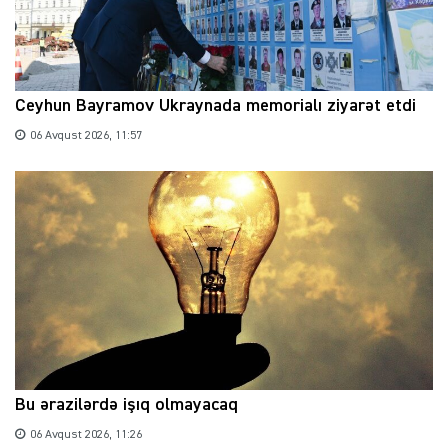
Ceyhun Bayramov Ukraynada memorialı ziyarət etdi
06 Avqust 2026, 11:57
Bu ərazilərdə işıq olmayacaq
06 Avqust 2026, 11:26