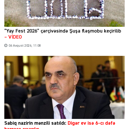
“Yay Fest 2026” çərçivəsində Şuşa fləşmobu keçirilib
– VİDEO
06 Avqust 2026, 11:08
Sabiq nazirin mənzili satıldı:
Digər ev isə 6-cı dəfə