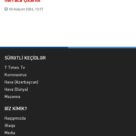
hərraca çıxarılır
06 Avqust 2026, 10:37
SÜRƏTLİ KEÇİDLƏR
7 Times Tv
Koronavirus
Hava (Azərbaycan)
Hava (Dünya)
Məzənnə
BİZ KİMİK?
Haqqımızda
Əlaqə
Media