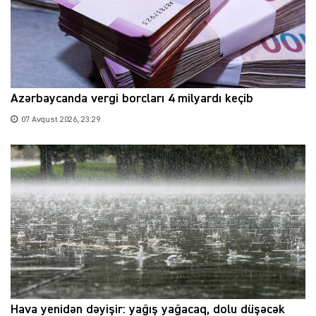
Azərbaycanda vergi borcları 4 milyardı keçib
07 Avqust 2026, 23:29
Hava yenidən dəyişir: yağış yağacaq, dolu düşəcək