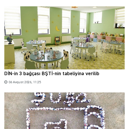
DİN-in 3 bağçası BŞTİ-nin tabeliyinə verilib
06 Avqust 2026, 11:25