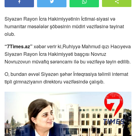
Siyəzən Rayon İcra Hakimiyyətinin İctimai-siyasi və
humanitar məsələlər şöbəsinin müdiri vəzifəsinə təyinat
olub.
“7Times.az”
xəbər verir ki,Ruhiyyə Mahmud qızı Hacıyeva
Siyəzən Rayon İcra Hakimiyyəti başçısı Novruz
Novruzovun müvafiq sərəncamı ilə bu vəzifəyə təyin edilib.
O, bundan əvvəl Siyəzən şəhər İnteqrasiya təlimli internat
tipli gimnaziyanın direktoru vəzifəsində çalışıb.