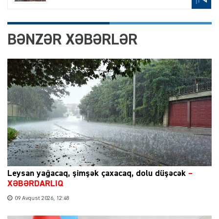
BƏNZƏR XƏBƏRLƏR
Leysan yağacaq, şimşək çaxacaq, dolu düşəcək
–
XƏBƏRDARLIQ
09 Avqust 2026, 12:48