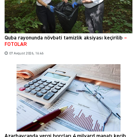
Quba rayonunda növbəti təmizlik aksiyası keçirilib
–
FOTOLAR
07 Avqust 2026, 16:46
Azərbaycanda vergi borcları 4 milyard manatı keçib