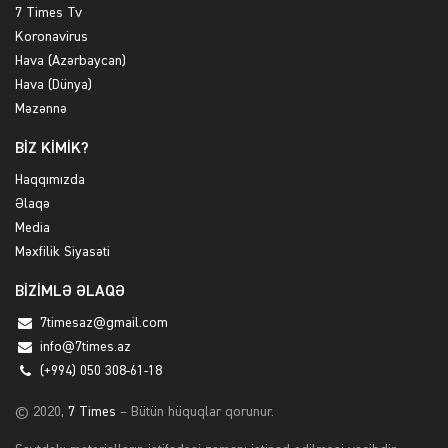
7 Times Tv
Koronavirus
Hava (Azərbaycan)
Hava (Dünya)
Məzənnə
BİZ KİMİK?
Haqqımızda
Əlaqə
Media
Məxfilik Siyasəti
BİZİMLƏ ƏLAQƏ
7timesaz@gmail.com
info@7times.az
(+994) 050 308-61-18
© 2020,
7 Times
– Bütün hüquqlar qorunur.