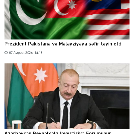
Prezident Pakistana və Malayziyaya səfir təyin etdi
07 Avqust 2026, 14:18
Azərbaycan Beynəlxalq İnvestisiya Forumunun