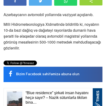
Azərbaycanın avtomobil yollarında vəziyyət açıqlanıb.
Milli Hidrometeorologiya Xidmətində bildirilib ki, noyabrın
10-da bəzi dağlıq və dağətəyi rayonlarda dumanlı hava
şəraiti ilə əlaqədar olaraq avtomobil magistral yollarında
görünüş məsafəsinin 500-1000 metrədək məhdudlaşacağı
gözlənilir.
Bizim Facebook səhifəmizə abunə olun