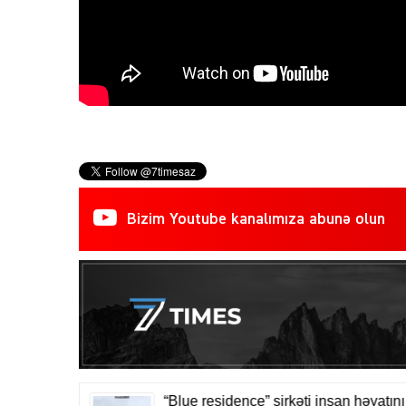
Bizim Youtube kanalımıza abunə olun