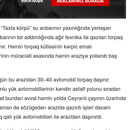
“Taxta körpü” su anbarının yaxınlığında yerləşən
barının bir addımlığında ağır texnika ilə qazılan torpaq
ınır. Həmin torpaq kütləsinin kərpic emalı
lərinin müraciəti əsasında həmin əraziyə yollanıb baş
 gün bu ərazidən 30–40 avtomobil torpaq daşınır.
mlu yük avtomobillərinin kəndin asfalt yolunu sıradan
ddət bundan əvvəl həmin yolda Ceyranlı çayının üzərində
z zaman da sözügedən ərazidə qazıntı işləri davam
aq qatı yük avtomobilləri ilə ərazidən daşınırdı.