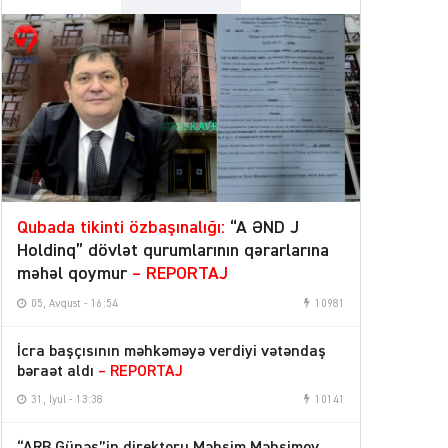
Qubada tikinti özbaşınalığı:
“A ƏND J
Holdinq” dövlət qurumlarının qərarlarına
məhəl qoymur
– REPORTAJ
05, Avqust - 16:54
10981
İcra başçısının məhkəməyə verdiyi vətəndaş
bəraət aldı
– REPORTAJ
31, İyul - 13:38
10141
“ARB Günəş”in direktoru Məhsim Məhsimov