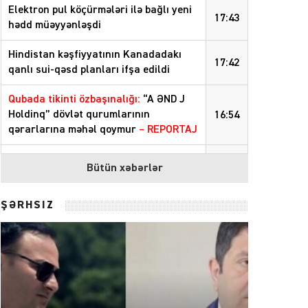
Elektron pul köçürmələri ilə bağlı yeni
17:43
hədd müəyyənləşdi
Hindistan kəşfiyyatının Kanadadakı
17:42
qanlı sui-qəsd planları ifşa edildi
Qubada tikinti özbaşınalığı:
“A ƏND J
Holdinq” dövlət qurumlarının
16:54
qərarlarına məhəl qoymur
– REPORTAJ
Elektron pul köçürmələri ilə bağlı yeni
15:13
Bütün xəbərlər
hədd müəyyənləşdirilib
“Qızıl top”a əsas namizədlərin SİYAHISI
14:16
ŞƏRHSİZ
General rəisi vəzifəsindən azad etdi
14:14
ABŞ İran əməliyyatlarındakı itkilərini
14:03
açıqladı
“Skeptisizminizi Vardanyanın kölgə