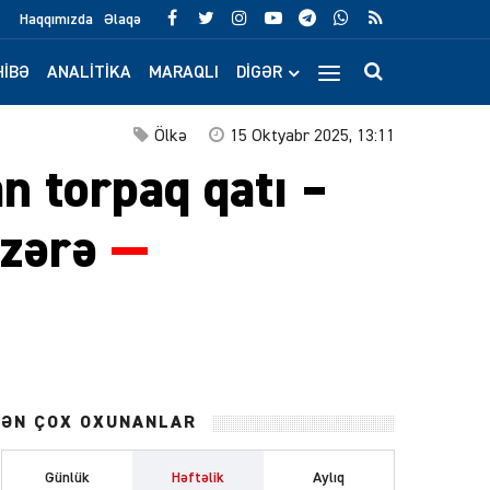
Haqqımızda
Əlaqə
IBƏ
ANALITIKA
MARAQLI
DIGƏR
Ölkə
15 Oktyabr 2025, 13:11
an torpaq qatı –
nzərə
—
ƏN ÇOX OXUNANLAR
Günlük
Həftəlik
Aylıq