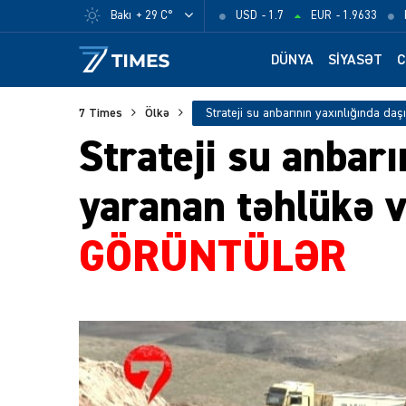
Bakı
+ 29 C°
USD
- 1.7
EUR
- 1.9633
DÜNYA
SIYASƏT
C
7 Times
Ölkə
Strateji su anbarı
yaranan təhlükə 
GÖRÜNTÜLƏR