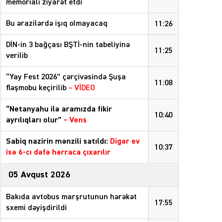
memorialı ziyarət etdi
Bu ərazilərdə işıq olmayacaq
11:26
DİN-in 3 bağçası BŞTİ-nin tabeliyinə
11:25
verilib
“Yay Fest 2026” çərçivəsində Şuşa
11:08
fləşmobu keçirilib
– VİDEO
“Netanyahu ilə aramızda fikir
10:40
ayrılıqları olur”
–
Vens
Sabiq nazirin mənzili satıldı:
Digər ev
10:37
isə 6-cı dəfə hərraca çıxarılır
05 Avqust 2026
Bakıda avtobus marşrutunun hərəkət
17:55
sxemi dəyişdirildi