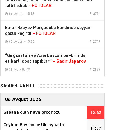
təltif edilib
– FOTOLAR
04, Avqust - 15:13
4771
Elnur Rzayev Mürşüdoba kəndində səyyar
qəbul keçirdi
– FOTOLAR
03, Avqust - 15:25
2749
“Qırğızıstan və Azərbaycan bir-birində
etibarlı dost tapıblar”
–
Sadır Japarov
31, İyul - 08:49
2189
XƏBƏR LENTİ
06 Avqust 2026
Sabaha olan hava proqnozu
12:42
Ceyhun Bayramov Ukraynada
11:57