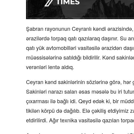
Şabran rayonunun Ceyranlı kəndi ərazisində, 
ərazilərdə torpaq qatı qazılaraq daşınır. Su an
qatı yük avtomobilləri vasitəsilə ərazidən daş
müəssisələrinə satıldığı bildirilir. Kənd sakin
verənləri lentə aldıq.
Ceyran kənd sakinlərinin sözlərinə görə, hər
Sakinləri narazı salan əsas məsələ bu iri tutu
çıxarması ilə bağlı idi. Qeyd edək ki, bir mü
tikilən körpü də dağılıb. Elə çəkiliş etdiyimi
etdirilirdi. Ağır texnika vasitəsilə qazılan torp