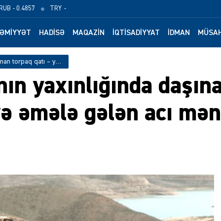
RUB
- 0.4857
TRY
-
ƏMIYYƏT
HADISƏ
MAQAZIN
İQTISADIYYAT
İDMAN
MÜSAH
Strateji su anbarının yaxınlığında daşınan torpaq qatı – yaranan təhlükə və əmələ gələn acı mənzərə — GÖRÜNTÜLƏR
nın yaxınlığında daşın
və əmələ gələn acı mə