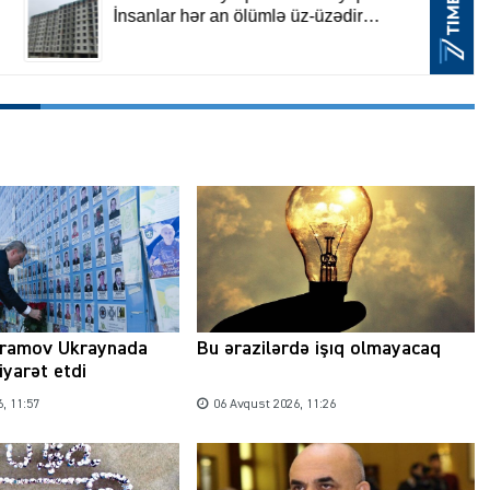
Şəhərsalma ili və qanunsuz tikintilər:
nəzarət mexanizmi haradadır?
01 İyun 2026, 11:28
ramov Ukraynada
Bu ərazilərdə işıq olmayacaq
iyarət etdi
, 11:57
06 Avqust 2026, 11:26