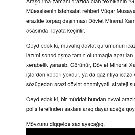
Araşdırma zamanı ərazidə olan texnikanın “
Müəssisənin istehsalat rəhbəri Vüqar Musay
ərazidə torpaq daşınması Dövlət Mineral Xamma
əsasında həyata keçirilir.
Qeyd edək ki, müvafiq dövlət qurumunun icaz
lazımi sənədləşmə təmin olunmaqla aparılan bu
xərabəlik yaranıb. Görünür, Dövlət Mineral Xa
işlərdən xəbəri yoxdur, ya da qazıntıya icazə 
sözügedən ərazi dövlət əhəmiyyətli strateji su
Qeyd edək ki, bir müddət bundan əvvəl ərazid
polis tərəfindən saxlanılaraq dayanacağa qoy
Mövzunu diqqətdə saxlayacağıq.