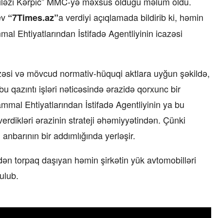
Giləzi Kərpic” MMC-yə məxsus olduğu məlum oldu.
ev
a verdiyi açıqlamada bildirib ki, həmin
“7Times.az”
l Ehtiyatlarından İstifadə Agentliyinin icazəsi
əsi və mövcud normativ-hüquqi aktlara uyğun şəkildə,
 qazıntı işləri nəticəsində ərazidə qorxunc bir
mmal Ehtiyatlarından İstifadə Agentliyinin ya bu
verdikləri ərazinin strateji əhəmiyyətindən. Çünki
 anbarının bir addımlığında yerləşir.
ən torpaq daşıyan həmin şirkətin yük avtomobilləri
ulub.