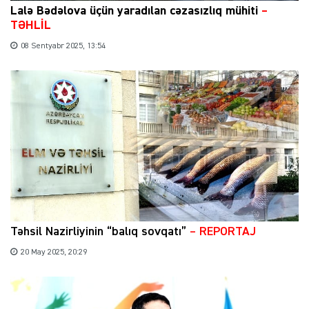
Lalə Bədəlova üçün yaradılan cəzasızlıq mühiti
–
TƏHLİL
08 Sentyabr 2025, 13:54
Təhsil Nazirliyinin “balıq sovqatı”
– REPORTAJ
20 May 2025, 20:29