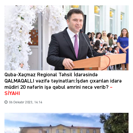
Quba-Xaçmaz Regional Təhsil İdarəsində
QALMAQALLI vəzifə təyinatları:İşdən çıxarılan idarə
müdiri 20 nəfərin işə qəbul əmrini necə verib?
–
SİYAHI
06 Dekabr 2023, 14:14