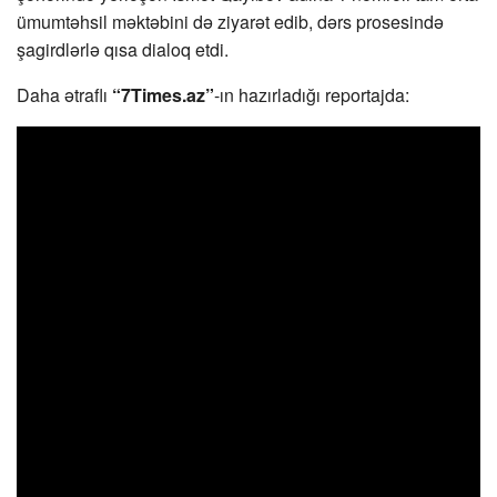
ümumtəhsil məktəbini də ziyarət edib, dərs prosesində
şagirdlərlə qısa dialoq etdi.
Daha ətraflı
“7Times.az”
-ın hazırladığı reportajda: