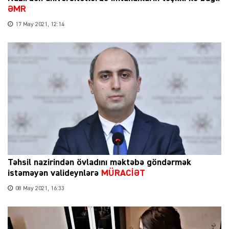
ƏMR
17 May 2021, 12:14
Təhsil nazirindən övladını məktəbə göndərmək
istəməyən valideynlərə
MÜRACİƏT
08 May 2021, 16:33