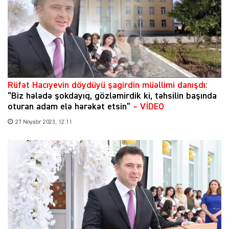
Rüfət Hacıyevin döydüyü şagirdin müəllimi danışdı:
“Biz hələdə şokdayıq, gözləmirdik ki, təhsilin başında
oturan adam elə hərəkət etsin”
– VİDEO
27 Noyabr 2023, 12:11