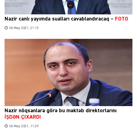
Nazir canlı yayımda sualları cavablandıracaq –
FOTO
06 May 2021, 21:13
Nazir nöqsanlara görə bu məktəb direktorlarını
İŞDƏN ÇIXARDI
06 May 2021, 11:29