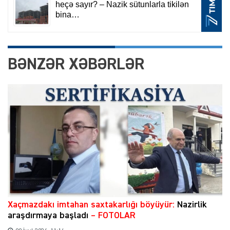
BƏNZƏR XƏBƏRLƏR
Xaçmazdakı imtahan saxtakarlığı böyüyür:
Nazirlik
araşdırmaya başladı
– FOTOLAR