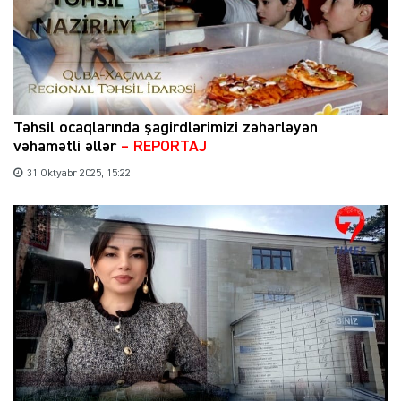
Təhsil ocaqlarında şagirdlərimizi zəhərləyən
vəhamətli əllər
– REPORTAJ
31 Oktyabr 2025, 15:22