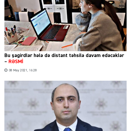
Bu şagirdlər hələ də distant təhsilə davam edəcəklər
–
RƏSMİ
08 May 2021, 16:28