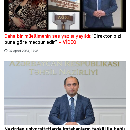
Daha bir müəllimənin səs yazısı yayıldı:
”Direktor bizi
buna görə məcbur edir”
– VİDEO
04 Aprel 2023, 17:38
Nazirdən universitetlərdə imtahanların təşkili ilə bağlı