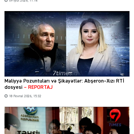
09 İyul 2026, 11:14
Maliyyə Pozuntuları və Şikayətlər: Abşeron–Xızı RTİ
dosyesi
– REPORTAJ
18 Fevral 2026, 15:32