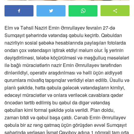
Elm və Təhsil Naziri Emin Əmrullayev fevralın 27-də
Sumqayıt şəhərində vətəndaş qəbulu keçirib. Qəbuldan
nazirliyin sosial şəbəkə hesablarında paylaşılan fotolarda
ondan çox vətəndaşın iştirak etdiyi məlum olur. İş yerinin
dəyişdirilməsi, tələbə köçürülməsi və məşğulluq məsələləri
ilə bağlı müraciətlərin nazir Emin Əmrullayev tərəfindən
dinlənildiyi, operativ araşdırılması və həlli üçün aidiyyəti
qurumlara müvafiq tapşırıqlar verildiyi elan edilib. Üsullu və
planlı şəkildə, hətta qəbula gələcək vətəndaşların kimliyi,
edəcəyi müraciətlər və onlara veriləcək cavablara qədər
öncədən tərtib edilmiş bu qəbul da digər vətəndaş
qəbulları kimi formal şəkildə yola verildi. Plan doldu,
zaman bitdi və qəbul başa çatdı. Cənab Emin Əmrullayev
qəbula bir az rəng qatmaq üçün görüşdən əvvəl Sumqayıt
şəhərində yerləşən İsmət Qayıbov adına 1 nömrəli tam orta