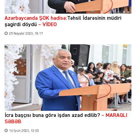
Azərbaycanda ŞOK hadisə:
Təhsil İdarəsinin müdiri
şagirdi döydü
– VİDEO
25 Noyabr 2023, 18:17
İcra başçısı buna görə işdən azad edilib?
– MARAQLI
SƏBƏB
16 İyun 2023, 12:03