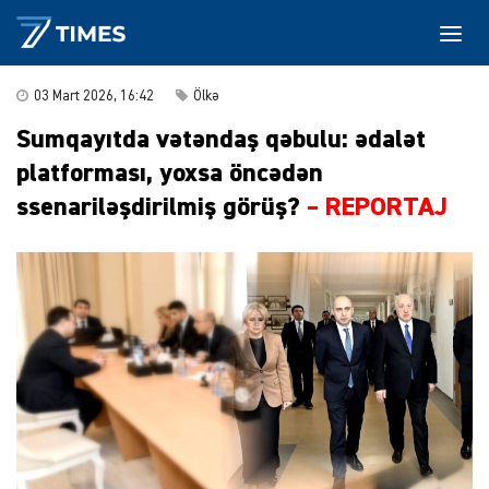
03 Mart 2026, 16:42
Ölkə
Sumqayıtda vətəndaş qəbulu: ədalət
platforması, yoxsa öncədən
ssenariləşdirilmiş görüş?
– REPORTAJ