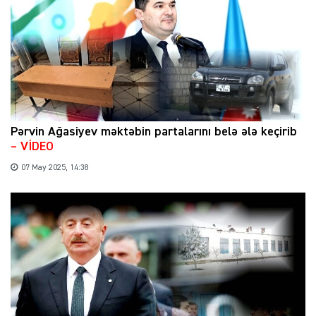
Pərvin Ağasiyev məktəbin partalarını belə ələ keçirib
– VİDEO
07 May 2025, 14:38