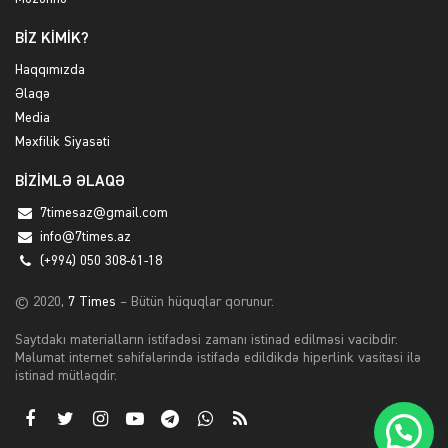
BİZ KİMİK?
Haqqımızda
Əlaqə
Media
Məxfilik Siyasəti
BİZİMLƏ ƏLAQƏ
7timesaz@gmail.com
info@7times.az
(+994) 050 308-61-18
© 2020,
7 Times
– Bütün hüquqlar qorunur.
Saytdakı materialların istifadəsi zamanı istinad edilməsi vacibdir.
Məlumat internet səhifələrində istifadə edildikdə hiperlink vasitəsi ilə
istinad mütləqdir.