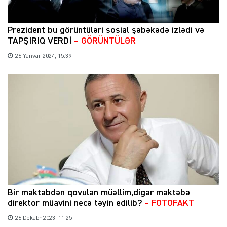
Prezident bu görüntüləri sosial şəbəkədə izlədi və
TAPŞIRIQ VERDİ
– GÖRÜNTÜLƏR
26 Yanvar 2024, 15:39
Bir məktəbdən qovulan müəllim,digər məktəbə
direktor müavini necə təyin edilib?
– FOTOFAKT
26 Dekabr 2023, 11:25