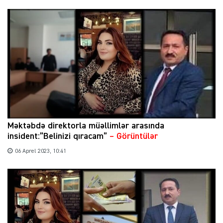
Məktəbdə direktorla müəllimlər arasında
insident:”Belinizi qıracam”
– Görüntülər
06 Aprel 2023, 10:41