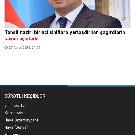
Təhsil naziri birinci siniflərə yerləşdirilən şagirdlərin
sayını açıqladı
27 Aprel 2021, 21:49
SÜRƏTLİ KEÇİDLƏR
7 Times Tv
Koronavirus
Hava (Azərbaycan)
Hava (Dünya)
Məzənnə