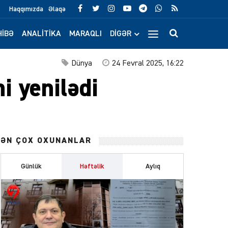
Haqqımızda
Əlaqə
IBƏ
ANALITIKA
MARAQLI
DIGƏR
Dünya
24 Fevral 2025, 16:22
i yenilədi
ƏN ÇOX OXUNANLAR
Günlük
Həftəlik
Aylıq