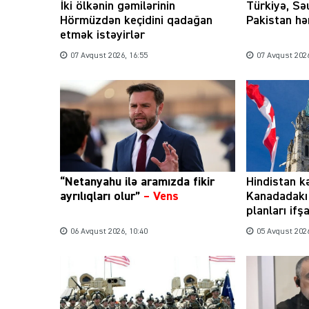
İki ölkənin gəmilərinin
Türkiyə, Sə
Hörmüzdən keçidini qadağan
Pakistan hər
etmək istəyirlər
07 Avqust 2026, 16:55
07 Avqust 2026
“Netanyahu ilə aramızda fikir
Hindistan k
ayrılıqları olur”
–
Vens
Kanadadakı 
planları ifşa
06 Avqust 2026, 10:40
05 Avqust 2026