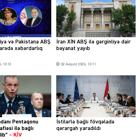
iyə və Pakistana ABŞ
İran XİN ABŞ ilə gərginliyə dair
arədə xəbərdarlıq
bəyanat yayıb
, 10:12
02 Avqust 2026, 10:11
danı Pentaqonu
İstilərlə bağlı fövqəladə
afiəsi ilə bağlı
qərargah yaradıldı
ib”
–
KİV