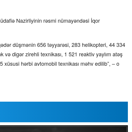
üdafiə Nazirliyinin rəsmi nümayəndəsi İqor
qədər düşmənin 656 təyyarəsi, 283 helikopteri, 44 334
 və digər zirehli texnikası, 1 521 reaktiv yaylım atəş
85 xüsusi hərbi avtomobil texnikası məhv edilib”, – o