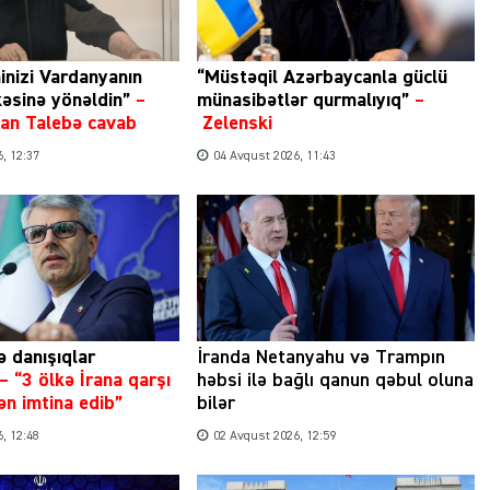
inizi Vardanyanın
“Müstəqil Azərbaycanla güclü
kəsinə yönəldin”
–
münasibətlər qurmalıyıq”
–
ıdan Talebə cavab
Zelenski
, 12:37
04 Avqust 2026, 11:43
ə danışıqlar
İranda Netanyahu və Trampın
–
“3 ölkə İrana qarşı
həbsi ilə bağlı qanun qəbul oluna
n imtina edib”
bilər
, 12:48
02 Avqust 2026, 12:59