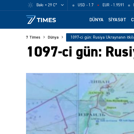
Bakı
+ 29 C°
USD
- 1.7
EUR
- 1.9591
DÜNYA
SIYASƏT
C
7 Times
Dünya
1097-ci gün: Rusiya Ukraynanın itkilə
1097-ci gün: Rusiy