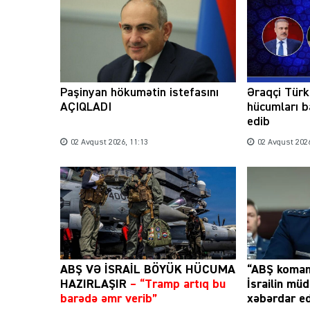
Paşinyan hökumətin istefasını
Əraqçi Türk
AÇIQLADI
hücumları b
edib
02 Avqust 2026, 11:13
02 Avqust 2026
ABŞ VƏ İSRAİL BÖYÜK HÜCUMA
“ABŞ koman
HAZIRLAŞIR
– “Tramp artıq bu
İsrailin müd
barədə əmr verib”
xəbərdar ed