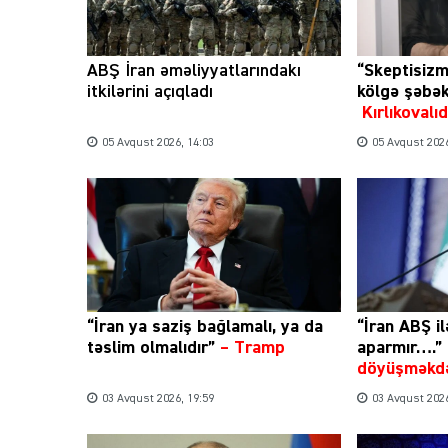
ABŞ İran əməliyyatlarındakı
“Skeptisizm
itkilərini açıqladı
kölgə şəbə
Kırlıkoval
05 Avqust 2026, 14:03
05 Avqust 2026
“İran ya saziş bağlamalı, ya da
“İran ABŞ il
təslim olmalıdır”
–
Tramp
aparmır….”
döyüşməkdə
03 Avqust 2026, 19:59
03 Avqust 2026