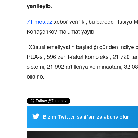
yeniləyib.
7Times.az
xəbər verir ki, bu barədə Rusiya M
Konaşenkov məlumat yayıb.
“Xüsusi əməliyyatın başladığı gündən indiyə 
PUA-sı, 596 zenit-raket kompleksi, 21 720 tank
sistemi, 21 992 artilleriya və minaatanı, 32 0
bildirib.
Bizim Twitter səhifəmizə abunə olun