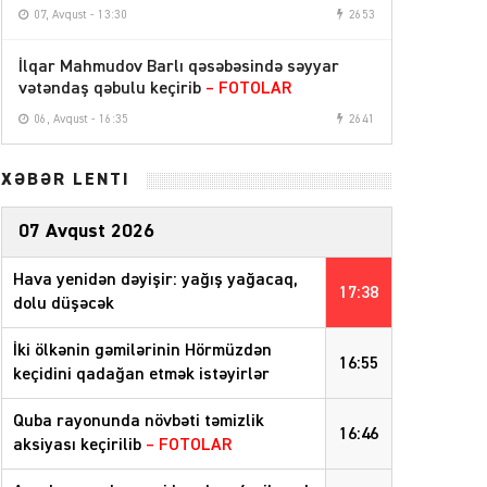
07, Avqust - 13:30
2653
İlqar Mahmudov Barlı qəsəbəsində səyyar
vətəndaş qəbulu keçirib
– FOTOLAR
06, Avqust - 16:35
2641
XƏBƏR LENTİ
07 Avqust 2026
Hava yenidən dəyişir: yağış yağacaq,
17:38
dolu düşəcək
İki ölkənin gəmilərinin Hörmüzdən
16:55
keçidini qadağan etmək istəyirlər
Quba rayonunda növbəti təmizlik
16:46
aksiyası keçirilib
– FOTOLAR