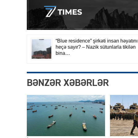
BƏNZƏR XƏBƏRLƏR