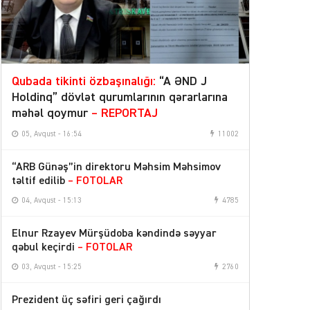
Qubada tikinti özbaşınalığı:
“A ƏND J
Holdinq” dövlət qurumlarının qərarlarına
məhəl qoymur
– REPORTAJ
05, Avqust - 16:54
11002
“ARB Günəş”in direktoru Məhsim Məhsimov
təltif edilib
– FOTOLAR
04, Avqust - 15:13
4785
Elnur Rzayev Mürşüdoba kəndində səyyar
qəbul keçirdi
– FOTOLAR
03, Avqust - 15:25
2760
Prezident üç səfiri geri çağırdı