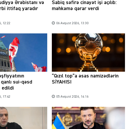
udiyyə Ərəbistanı və
Sabiq səfirə cinayət işi açılıb:
bi ittifaq yaradır
məhkəmə qərar verdi
, 12:22
06 Avqust 2026, 13:30
əşfiyyatının
“Qızıl top”a əsas namizədlərin
qanlı sui-qəsd
SİYAHISI
 edildi
, 17:42
05 Avqust 2026, 14:16