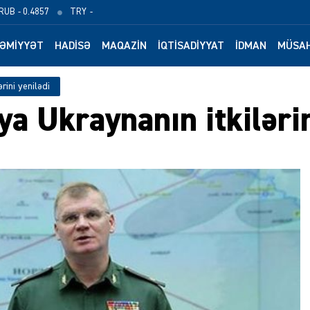
RUB
- 0.4857
TRY
-
ƏMIYYƏT
HADISƏ
MAQAZIN
İQTISADIYYAT
İDMAN
MÜSAH
rini yenilədi
a Ukraynanın itkilərin