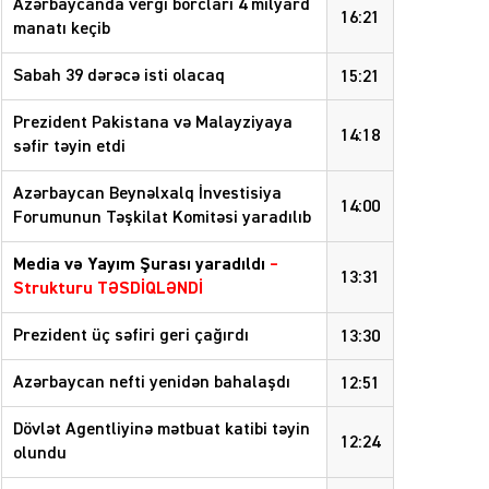
Azərbaycanda vergi borcları 4 milyard
16:21
manatı keçib
Sabah 39 dərəcə isti olacaq
15:21
Prezident Pakistana və Malayziyaya
14:18
səfir təyin etdi
Azərbaycan Beynəlxalq İnvestisiya
14:00
Forumunun Təşkilat Komitəsi yaradılıb
Media və Yayım Şurası yaradıldı
–
13:31
Strukturu TƏSDİQLƏNDİ
Prezident üç səfiri geri çağırdı
13:30
Azərbaycan nefti yenidən bahalaşdı
12:51
Dövlət Agentliyinə mətbuat katibi təyin
12:24
olundu