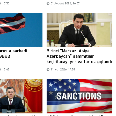
, 17:55
01 Avqust 2026, 16:57
Şəhərsalma ili və qanunsuz tikintilər:
nəzarət mexanizmi haradadır?
01 İyun 2026, 11:28
arusla sərhədi
Birinci “Mərkəzi Asiya-
SƏBƏB
Azərbaycan” sammitinin
keçiriləcəyi yer və tarix açıqlandı
, 13:48
31 İyul 2026, 14:28