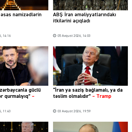
a əsas namizədlərin
ABŞ İran əməliyyatlarındakı
itkilərini açıqladı
, 14:16
05 Avqust 2026, 14:03
zərbaycanla güclü
“İran ya saziş bağlamalı, ya da
ər qurmalıyıq”
–
təslim olmalıdır”
–
Tramp
, 11:43
03 Avqust 2026, 19:59