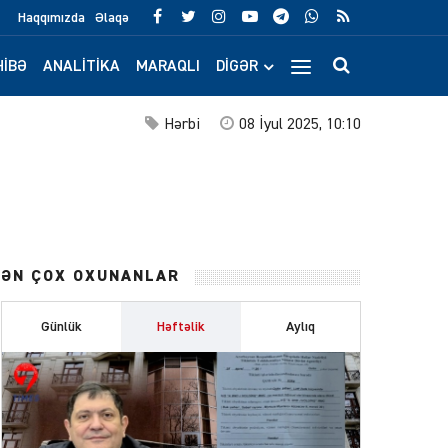
Haqqımızda
Əlaqə
IBƏ
ANALITIKA
MARAQLI
DIGƏR
Hərbi
08 İyul 2025, 10:10
ƏN ÇOX OXUNANLAR
Günlük
Həftəlik
Aylıq