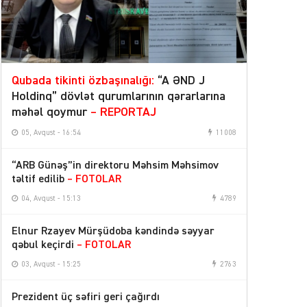
Qubada tikinti özbaşınalığı:
“A ƏND J
Holdinq” dövlət qurumlarının qərarlarına
məhəl qoymur
– REPORTAJ
05, Avqust - 16:54
11008
“ARB Günəş”in direktoru Məhsim Məhsimov
təltif edilib
– FOTOLAR
04, Avqust - 15:13
4789
Elnur Rzayev Mürşüdoba kəndində səyyar
qəbul keçirdi
– FOTOLAR
03, Avqust - 15:25
2763
Prezident üç səfiri geri çağırdı