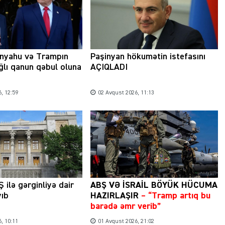
anyahu və Trampın
Paşinyan hökumətin istefasını
ağlı qanun qəbul oluna
AÇIQLADI
, 12:59
02 Avqust 2026, 11:13
 ilə gərginliyə dair
ABŞ VƏ İSRAİL BÖYÜK HÜCUMA
yıb
HAZIRLAŞIR
– “Tramp artıq bu
barədə əmr verib”
, 10:11
01 Avqust 2026, 21:02