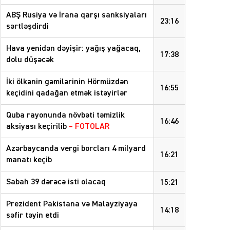
ABŞ Rusiya və İrana qarşı sanksiyaları
23:16
sərtləşdirdi
Hava yenidən dəyişir: yağış yağacaq,
17:38
dolu düşəcək
İki ölkənin gəmilərinin Hörmüzdən
16:55
keçidini qadağan etmək istəyirlər
Quba rayonunda növbəti təmizlik
16:46
aksiyası keçirilib
– FOTOLAR
Azərbaycanda vergi borcları 4 milyard
16:21
manatı keçib
Sabah 39 dərəcə isti olacaq
15:21
Prezident Pakistana və Malayziyaya
14:18
səfir təyin etdi