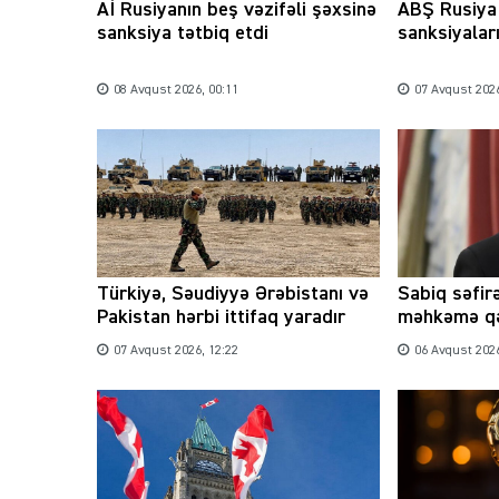
Aİ Rusiyanın beş vəzifəli şəxsinə
ABŞ Rusiya 
sanksiya tətbiq etdi
sanksiyaları
08 Avqust 2026, 00:11
07 Avqust 2026
Türkiyə, Səudiyyə Ərəbistanı və
Sabiq səfirə
Pakistan hərbi ittifaq yaradır
məhkəmə qə
07 Avqust 2026, 12:22
06 Avqust 2026