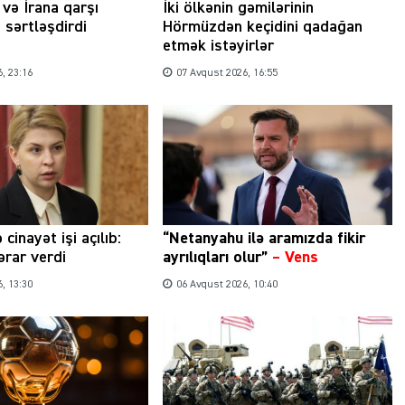
və İrana qarşı
İki ölkənin gəmilərinin
 sərtləşdirdi
Hörmüzdən keçidini qadağan
etmək istəyirlər
, 23:16
07 Avqust 2026, 16:55
 cinayət işi açılıb:
“Netanyahu ilə aramızda fikir
rar verdi
ayrılıqları olur”
–
Vens
, 13:30
06 Avqust 2026, 10:40