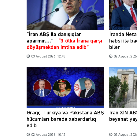
“İran ABŞ ilə danışıqlar
İranda Net
aparmır….”
–
“3 ölkə İrana qarşı
həbsi ilə b
döyüşməkdən imtina edib”
bilər
03 Avqust 2026, 12:48
02 Avqust 2026
Əraqçi Türkiyə və Pakistana ABŞ
İran XİN ABŞ
hücumları barədə xəbərdarlıq
bəyanat ya
edib
02 Avqust 2026, 10:12
02 Avqust 2026