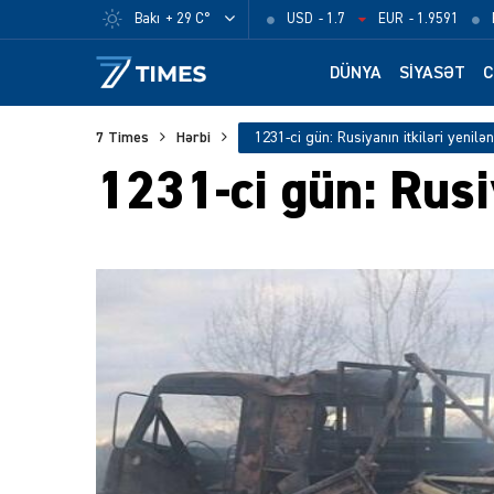
Bakı
+ 29 C°
USD
- 1.7
EUR
- 1.9591
DÜNYA
SIYASƏT
C
7 Times
Hərbi
1231-ci gün: Rusiyanın itkiləri yenilən
1231-ci gün: Rusiy