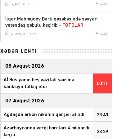
07, Avqust - 13:30
2675
İlqar Mahmudov Barlı qəsəbəsində səyyar
vətəndaş qəbulu keçirib
– FOTOLAR
06, Avqust - 16:35
2645
XƏBƏR LENTİ
08 Avqust 2026
Aİ Rusiyanın beş vəzifəli şəxsinə
00:11
sanksiya tətbiq etdi
07 Avqust 2026
Ağdaşda erkən nikahın qarşısı alındı
23:43
Azərbaycanda vergi borcları 4 milyardı
23:29
keçib