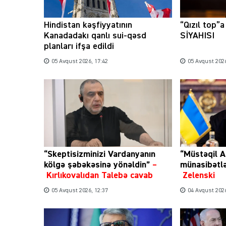
Hindistan kəşfiyyatının
“Qızıl top”
Kanadadakı qanlı sui-qəsd
SİYAHISI
planları ifşa edildi
05 Avqust 2026, 17:42
05 Avqust 2026
“Skeptisizminizi Vardanyanın
“Müstəqil A
kölgə şəbəkəsinə yönəldin”
–
münasibətl
Kırlıkovalıdan Talebə cavab
Zelenski
05 Avqust 2026, 12:37
04 Avqust 2026