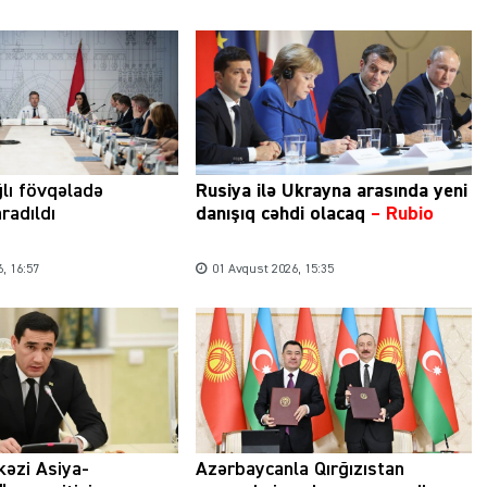
Şəhərsalma ili və qanunsuz tikintilər:
nəzarət mexanizmi haradadır?
01 İyun 2026, 11:28
ğlı fövqəladə
Rusiya ilə Ukrayna arasında yeni
radıldı
danışıq cəhdi olacaq
– Rubio
, 16:57
01 Avqust 2026, 15:35
kəzi Asiya-
Azərbaycanla Qırğızıstan