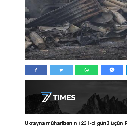
Ukrayna müharibənin 1231-ci günü üçün R