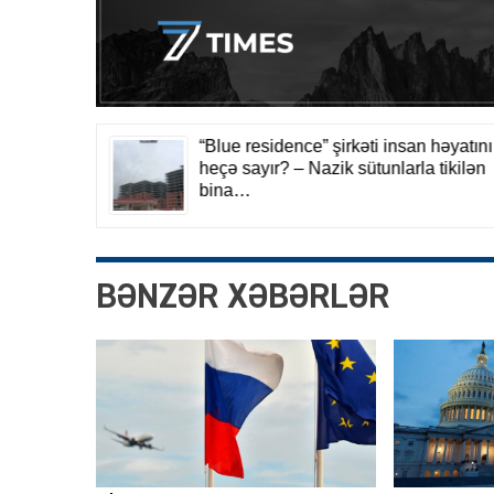
BƏNZƏR XƏBƏRLƏR