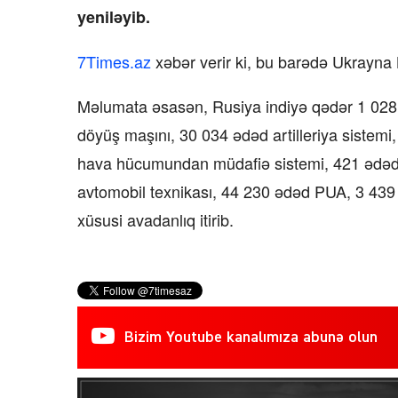
yeniləyib.
7Times.az
xəbər verir ki, bu barədə Ukrayna
Məlumata əsasən, Rusiya indiyə qədər 1 028 
döyüş maşını, 30 034 ədəd artilleriya sistemi
hava hücumundan müdafiə sistemi, 421 ədəd 
avtomobil texnikası, 44 230 ədəd PUA, 3 439 q
xüsusi avadanlıq itirib.
Bizim Youtube kanalımıza abunə olun