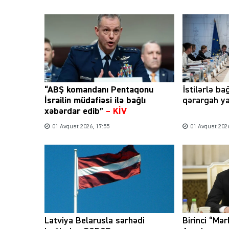
“ABŞ komandanı Pentaqonu
İstilərlə ba
İsrailin müdafiəsi ilə bağlı
qərargah ya
xəbərdar edib”
–
KİV
01 Avqust 2026, 17:55
01 Avqust 2026
Latviya Belarusla sərhədi
Birinci “Mər