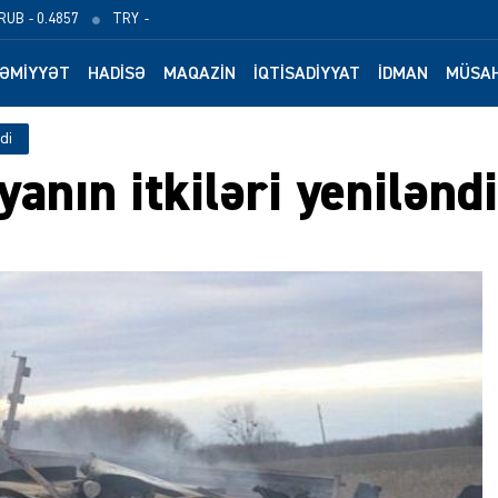
RUB
- 0.4857
TRY
-
ƏMIYYƏT
HADISƏ
MAQAZIN
İQTISADIYYAT
İDMAN
MÜSAH
di
anın itkiləri yeniləndi