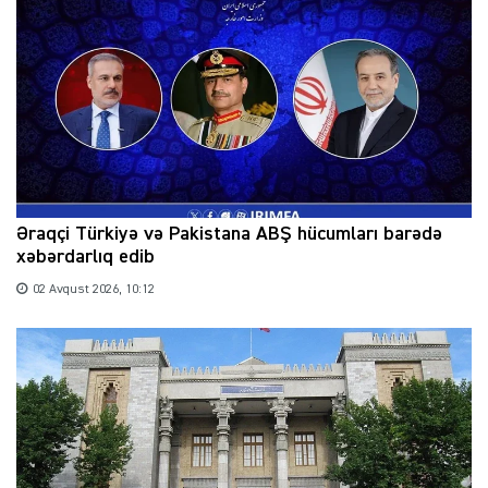
Əraqçi Türkiyə və Pakistana ABŞ hücumları barədə
xəbərdarlıq edib
02 Avqust 2026, 10:12