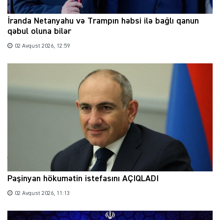
İranda Netanyahu və Trampın həbsi ilə bağlı qanun
qəbul oluna bilər
02 Avqust 2026, 12:59
Paşinyan hökumətin istefasını AÇIQLADI
02 Avqust 2026, 11:13