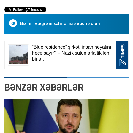
Bizim Telegram səhifəmizə abunə olun
BƏNZƏR XƏBƏRLƏR