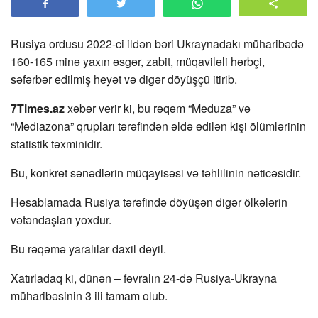
Rusiya ordusu 2022-ci ildən bəri Ukraynadakı müharibədə
160-165 minə yaxın əsgər, zabit, müqaviləli hərbçi,
səfərbər edilmiş heyət və digər döyüşçü itirib.
7Times.az
xəbər verir ki, bu rəqəm “Meduza” və
“Mediazona” qrupları tərəfindən əldə edilən kişi ölümlərinin
statistik təxminidir.
Bu, konkret sənədlərin müqayisəsi və təhlilinin nəticəsidir.
Hesablamada Rusiya tərəfində döyüşən digər ölkələrin
vətəndaşları yoxdur.
Bu rəqəmə yaralılar daxil deyil.
Xatırladaq ki, dünən – fevralın 24-də Rusiya-Ukrayna
müharibəsinin 3 ili tamam olub.