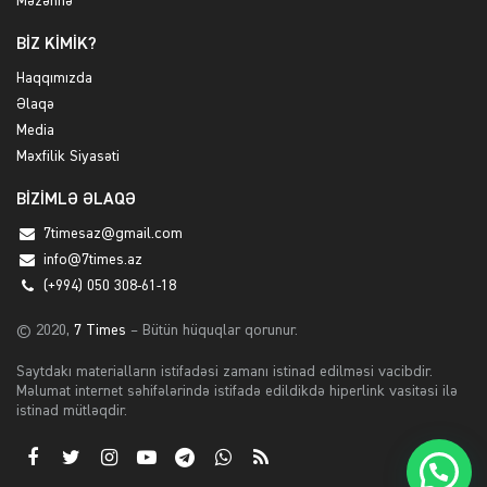
Məzənnə
BİZ KİMİK?
Haqqımızda
Əlaqə
Media
Məxfilik Siyasəti
BİZİMLƏ ƏLAQƏ
7timesaz@gmail.com
info@7times.az
(+994) 050 308-61-18
© 2020,
7 Times
– Bütün hüquqlar qorunur.
Saytdakı materialların istifadəsi zamanı istinad edilməsi vacibdir.
Məlumat internet səhifələrində istifadə edildikdə hiperlink vasitəsi ilə
istinad mütləqdir.