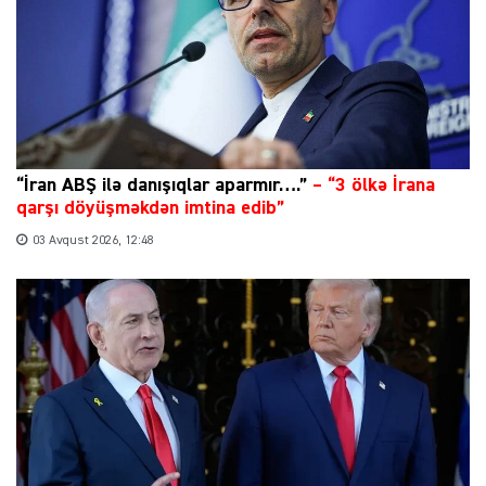
“İran ABŞ ilə danışıqlar aparmır….”
–
“3 ölkə İrana
qarşı döyüşməkdən imtina edib”
03 Avqust 2026, 12:48