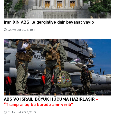
İran XİN ABŞ ilə gərginliyə dair bəyanat yayıb
02 Avqust 2026, 10:11
ABŞ VƏ İSRAİL BÖYÜK HÜCUMA HAZIRLAŞIR
–
“Tramp artıq bu barədə əmr verib”
01 Avqust 2026, 21:02