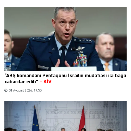
“ABŞ komandanı Pentaqonu İsrailin müdafiəsi ilə bağlı
xəbərdar edib”
–
KİV
01 Avqust 2026, 17:55