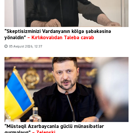
“Skeptisizminizi Vardanyanın kölgə şəbəkəsinə
yönəldin”
–
Kırlıkovalıdan Talebə cavab
05 Avqust 2026, 12:37
“Müstəqil Azərbaycanla güclü münasibətlər
qurmalıyıq”
–
Zelenski