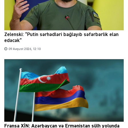
Zelenski: “Putin sərhədləri bağlayıb səfərbərlik elan
edəcək”
09 Avqust 2026, 12:10
Fransa XİN: Azərbaycan və Ermənistan sülh yolunda