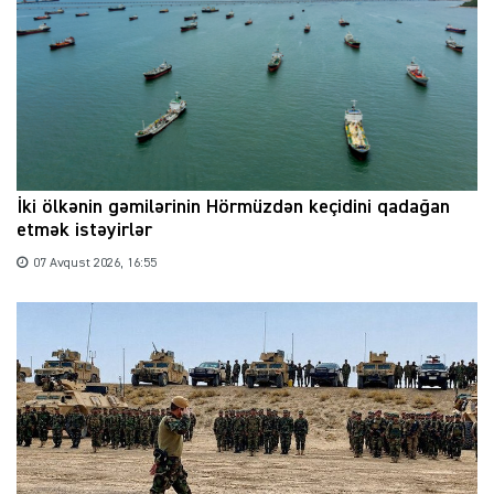
İki ölkənin gəmilərinin Hörmüzdən keçidini qadağan
etmək istəyirlər
07 Avqust 2026, 16:55