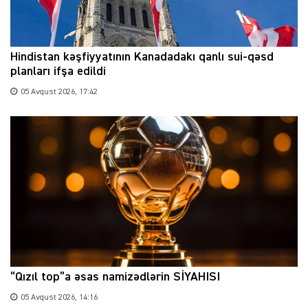
Hindistan kəşfiyyatının Kanadadakı qanlı sui-qəsd
planları ifşa edildi
05 Avqust 2026, 17:42
“Qızıl top”a əsas namizədlərin SİYAHISI
05 Avqust 2026, 14:16