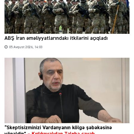
ABŞ İran əməliyyatlarındakı itkilərini açıqladı
05 Avqust 2026, 14:03
“Skeptisizminizi Vardanyanın kölgə şəbəkəsinə