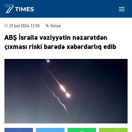
29 İyul 2024, 12:55
Dünya
ABŞ İsrailə vəziyyətin nəzarətdən
çıxması riski barədə xəbərdarlıq edib