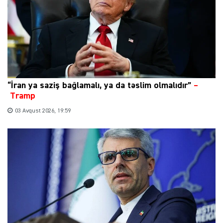
“İran ya saziş bağlamalı, ya da təslim olmalıdır”
–
Tramp
03 Avqust 2026, 19:59