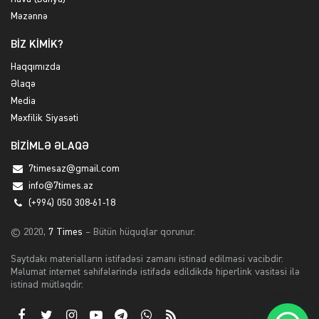
Məzənnə
BİZ KİMİK?
Haqqımızda
Əlaqə
Media
Məxfilik Siyasəti
BİZİMLƏ ƏLAQƏ
7timesaz@gmail.com
info@7times.az
(+994) 050 308-61-18
© 2020,
7 Times
– Bütün hüquqlar qorunur.
Saytdakı materialların istifadəsi zamanı istinad edilməsi vacibdir.
Məlumat internet səhifələrində istifadə edildikdə hiperlink vasitəsi ilə
istinad mütləqdir.