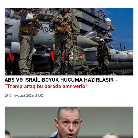
ABŞ VƏ İSRAİL BÖYÜK HÜCUMA HAZIRLAŞIR
–
“Tramp artıq bu barədə əmr verib”
01 Avqust 2026, 21:02