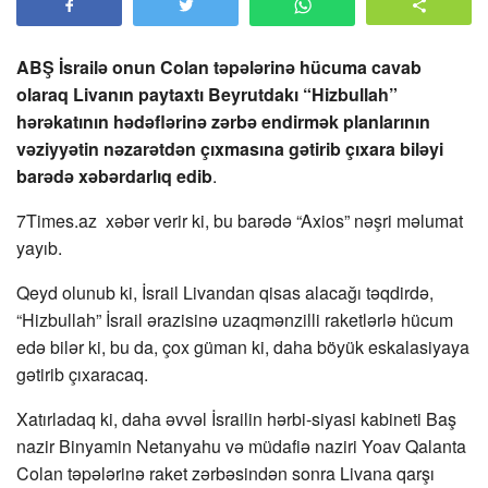
ABŞ İsrailə onun Colan təpələrinə hücuma cavab
olaraq Livanın paytaxtı Beyrutdakı “Hizbullah”
hərəkatının hədəflərinə zərbə endirmək planlarının
vəziyyətin nəzarətdən çıxmasına gətirib çıxara biləyi
barədə xəbərdarlıq edib
.
7Times.az xəbər verir ki, bu barədə “Axios” nəşri məlumat
yayıb.
Qeyd olunub ki, İsrail Livandan qisas alacağı təqdirdə,
“Hizbullah” İsrail ərazisinə uzaqmənzilli raketlərlə hücum
edə bilər ki, bu da, çox güman ki, daha böyük eskalasiyaya
gətirib çıxaracaq.
Xatırladaq ki, daha əvvəl İsrailin hərbi-siyasi kabineti Baş
nazir Binyamin Netanyahu və müdafiə naziri Yoav Qalanta
Colan təpələrinə raket zərbəsindən sonra Livana qarşı