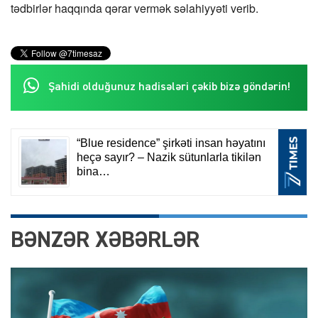
tədbirlər haqqında qərar vermək səlahiyyəti verib.
Şahidi olduğunuz hadisələri çəkib bizə göndərin!
BƏNZƏR XƏBƏRLƏR