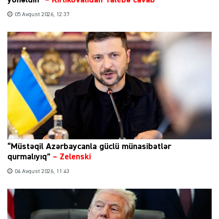
yönəldin”
–
Kırlıkovalıdan Talebə cavab
05 Avqust 2026, 12:37
“Müstəqil Azərbaycanla güclü münasibətlər
qurmalıyıq”
–
Zelenski
04 Avqust 2026, 11:43