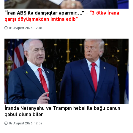
“İran ABŞ ilə danışıqlar aparmır….”
–
“3 ölkə İrana
qarşı döyüşməkdən imtina edib”
03 Avqust 2026, 12:48
İranda Netanyahu və Trampın həbsi ilə bağlı qanun
qəbul oluna bilər
02 Avqust 2026, 12:59