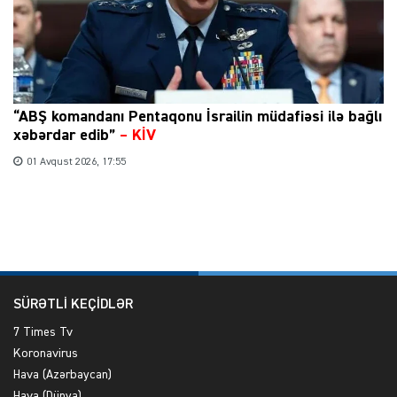
“ABŞ komandanı Pentaqonu İsrailin müdafiəsi ilə bağlı
xəbərdar edib”
–
KİV
01 Avqust 2026, 17:55
SÜRƏTLİ KEÇİDLƏR
7 Times Tv
Koronavirus
Hava (Azərbaycan)
Hava (Dünya)