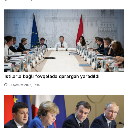
İstilərlə bağlı fövqəladə qərargah yaradıldı
01 Avqust 2026, 16:57