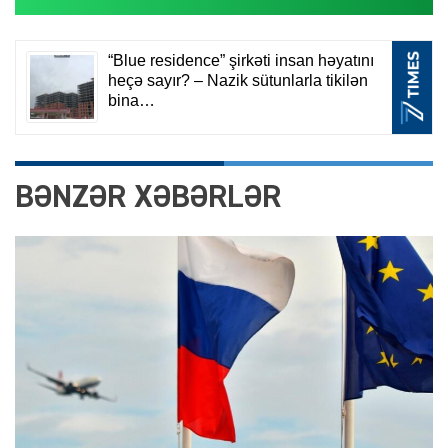
BƏNZƏR XƏBƏRLƏR