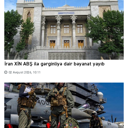
İran XİN ABŞ ilə gərginliyə dair bəyanat yayıb
02 Avqust 2026, 10:11