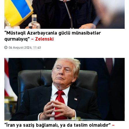
“Müstəqil Azərbaycanla güclü münasibətlər
qurmalıyıq”
–
Zelenski
04 Avqust 2026, 11:43
“İran ya saziş bağlamalı, ya da təslim olmalıdır”
–