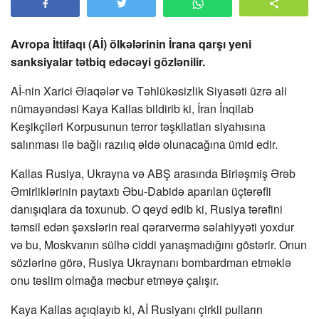
Avropa İttifaqı (Aİ) ölkələrinin İrana qarşı yeni
sanksiyalar tətbiq edəcəyi gözlənilir.
Aİ-nin Xarici Əlaqələr və Təhlükəsizlik Siyasəti üzrə ali
nümayəndəsi Kaya Kallas bildirib ki, İran İnqilab
Keşikçiləri Korpusunun terror təşkilatları siyahısına
salınması ilə bağlı razılıq əldə olunacağına ümid edir.
Kallas Rusiya, Ukrayna və ABŞ arasında Birləşmiş Ərəb
Əmirliklərinin paytaxtı Əbu-Dabidə aparılan üçtərəfli
danışıqlara da toxunub. O qeyd edib ki, Rusiya tərəfini
təmsil edən şəxslərin real qərarvermə səlahiyyəti yoxdur
və bu, Moskvanın sülhə ciddi yanaşmadığını göstərir. Onun
sözlərinə görə, Rusiya Ukraynanı bombardman etməklə
onu təslim olmağa məcbur etməyə çalışır.
Kaya Kallas açıqlayıb ki, Aİ Rusiyanı çirkli pulların