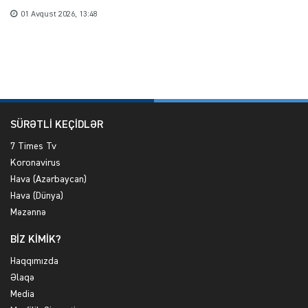
01 Avqust 2026, 13:48
SÜRƏTLİ KEÇİDLƏR
7 Times Tv
Koronavirus
Hava (Azərbaycan)
Hava (Dünya)
Məzənnə
BİZ KİMİK?
Haqqımızda
Əlaqə
Media