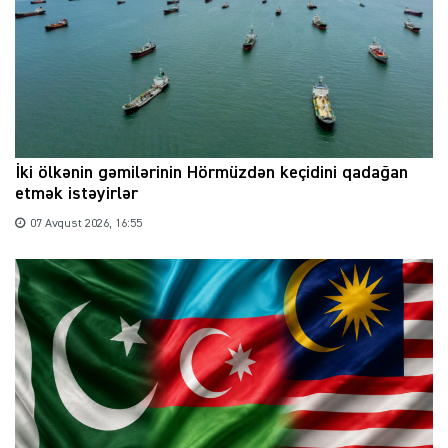
İki ölkənin gəmilərinin Hörmüzdən keçidini qadağan
etmək istəyirlər
07 Avqust 2026, 16:55