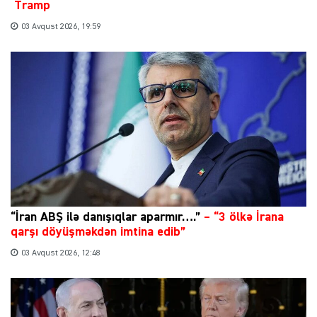
Tramp
03 Avqust 2026, 19:59
“İran ABŞ ilə danışıqlar aparmır….”
–
“3 ölkə İrana
qarşı döyüşməkdən imtina edib”
03 Avqust 2026, 12:48