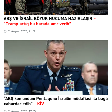
ABŞ VƏ İSRAİL BÖYÜK HÜCUMA HAZIRLAŞIR
–
“Tramp artıq bu barədə əmr verib”
01 Avqust 2026, 21:02
“ABŞ komandanı Pentaqonu İsrailin müdafiəsi ilə bağlı
xəbərdar edib”
–
KİV
01 Avqust 2026, 17:55