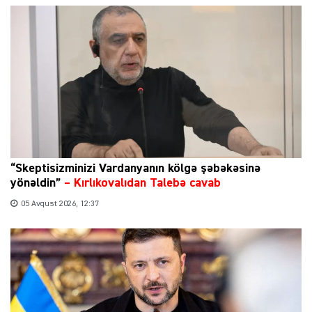
“Skeptisizminizi Vardanyanın kölgə şəbəkəsinə
yönəldin”
–
Kırlıkovalıdan Talebə cavab
05 Avqust 2026, 12:37