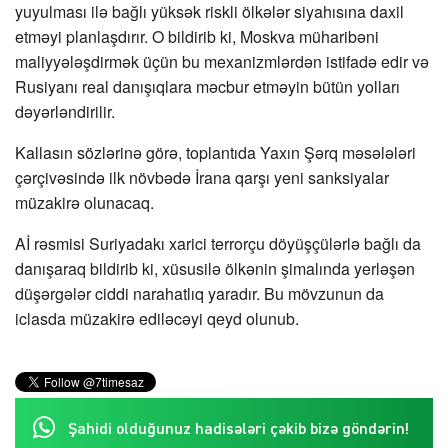
yuyulması ilə bağlı yüksək riskli ölkələr siyahısına daxil
etməyi planlaşdırır. O bildirib ki, Moskva müharibəni
maliyyələşdirmək üçün bu mexanizmlərdən istifadə edir və
Rusiyanı real danışıqlara məcbur etməyin bütün yolları
dəyərləndirilir.
Kallasın sözlərinə görə, toplantıda Yaxın Şərq məsələləri
çərçivəsində ilk növbədə İrana qarşı yeni sanksiyalar
müzakirə olunacaq.
Aİ rəsmisi Suriyadakı xarici terrorçu döyüşçülərlə bağlı da
danışaraq bildirib ki, xüsusilə ölkənin şimalında yerləşən
düşərgələr ciddi narahatlıq yaradır. Bu mövzunun da
iclasda müzakirə ediləcəyi qeyd olunub.
Şahidi olduğunuz hadisələri çəkib bizə göndərin!