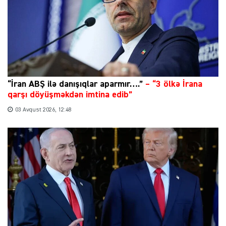
“İran ABŞ ilə danışıqlar aparmır….”
–
“3 ölkə İrana
qarşı döyüşməkdən imtina edib”
03 Avqust 2026, 12:48