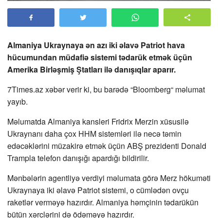
Almaniya Ukraynaya ən azı iki əlavə Patriot hava
hücumundan müdafiə sistemi tədarük etmək üçün
Amerika Birləşmiş Ştatları ilə danışıqlar aparır.
7Times.az xəbər verir ki, bu barədə “Bloomberg“ məlumat
yayıb.
Məlumatda Almaniya kansleri Fridrix Merzin xüsusilə
Ukraynanı daha çox HHM sistemləri ilə necə təmin
edəcəklərini müzakirə etmək üçün ABŞ prezidenti Donald
Trampla telefon danışığı apardığı bildirilir.
Mənbələrin agentliyə verdiyi məlumata görə Merz hökuməti
Ukraynaya iki əlavə Patriot sistemi, o cümlədən ovçu
raketlər verməyə hazırdır. Almaniya həmçinin tədarükün
bütün xərclərini də ödəməyə hazırdır.