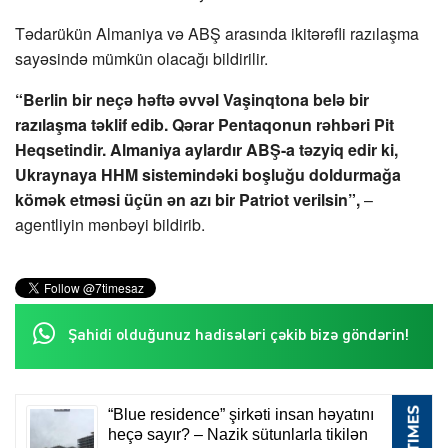
Tədarükün Almaniya və ABŞ arasında ikitərəfli razılaşma
sayəsində mümkün olacağı bildirilir.
“Berlin bir neçə həftə əvvəl Vaşinqtona belə bir
razılaşma təklif edib. Qərar Pentaqonun rəhbəri Pit
Heqsetindir. Almaniya aylardır ABŞ-a təzyiq edir ki,
Ukraynaya HHM sistemindəki boşluğu doldurmağa
kömək etməsi üçün ən azı bir Patriot verilsin”,
–
agentliyin mənbəyi bildirib.
Şahidi olduğunuz hadisələri çəkib bizə göndərin!