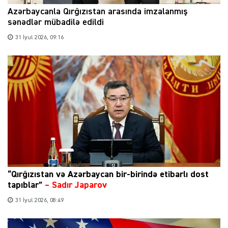
Azərbaycanla Qırğızıstan arasında imzalanmış
sənədlər mübadilə edildi
31 İyul 2026, 09:16
“Qırğızıstan və Azərbaycan bir-birində etibarlı dost
tapıblar”
–
Sadır Japarov
31 İyul 2026, 08:49