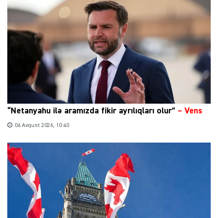
“Netanyahu ilə aramızda fikir ayrılıqları olur”
–
Vens
06 Avqust 2026, 10:40