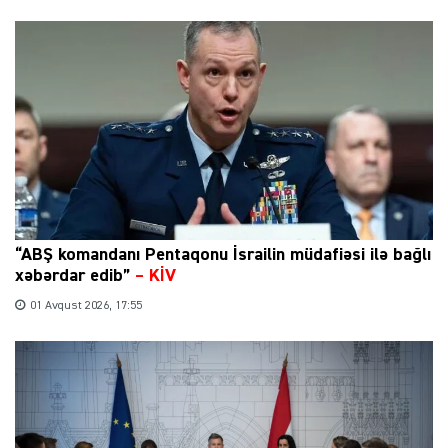
“ABŞ komandanı Pentaqonu İsrailin müdafiəsi ilə bağlı
xəbərdar edib”
–
KİV
01 Avqust 2026, 17:55