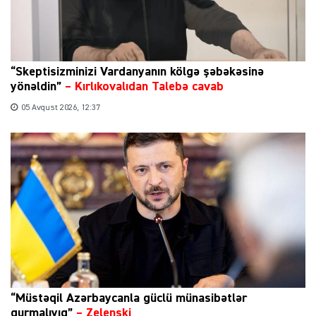
“Skeptisizminizi Vardanyanın kölgə şəbəkəsinə
yönəldin”
–
Kırlıkovalıdan Talebə cavab
05 Avqust 2026, 12:37
“Müstəqil Azərbaycanla güclü münasibətlər
qurmalıyıq”
–
Zelenski