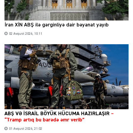
İran XİN ABŞ ilə gərginliyə dair bəyanat yayıb
02 Avqust 2026, 10:11
ABŞ VƏ İSRAİL BÖYÜK HÜCUMA HAZIRLAŞIR
–
“Tramp artıq bu barədə əmr verib”
01 Avqust 2026, 21:02