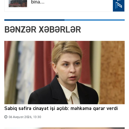
BƏNZƏR XƏBƏRLƏR
Sabiq səfirə cinayət işi açılıb: məhkəmə qərar verdi
06 Avqust 2026, 13:30