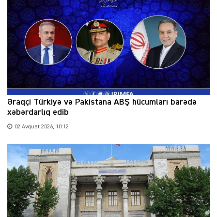
Əraqçi Türkiyə və Pakistana ABŞ hücumları barədə
xəbərdarlıq edib
02 Avqust 2026, 10:12