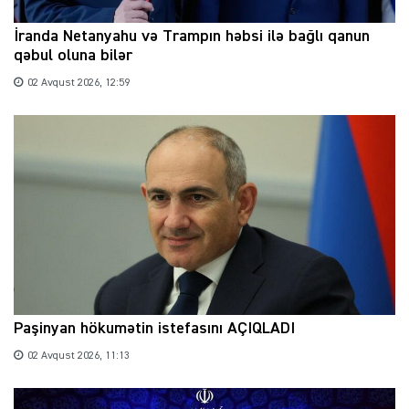
İranda Netanyahu və Trampın həbsi ilə bağlı qanun
qəbul oluna bilər
02 Avqust 2026, 12:59
Paşinyan hökumətin istefasını AÇIQLADI
02 Avqust 2026, 11:13