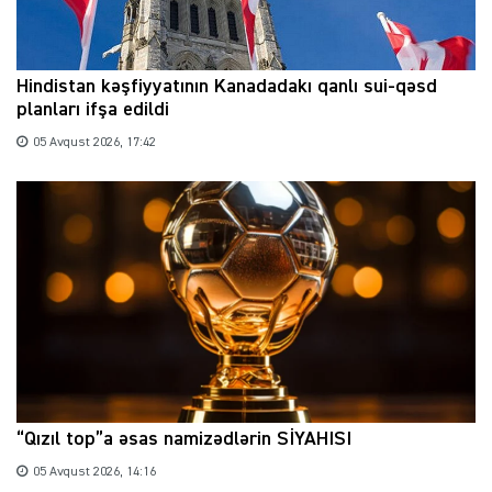
Hindistan kəşfiyyatının Kanadadakı qanlı sui-qəsd
planları ifşa edildi
05 Avqust 2026, 17:42
“Qızıl top”a əsas namizədlərin SİYAHISI
05 Avqust 2026, 14:16