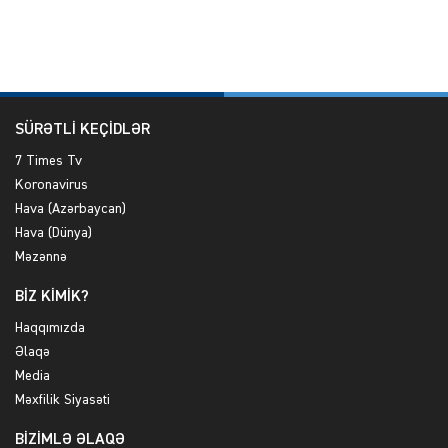
SÜRƏTLİ KEÇİDLƏR
7 Times Tv
Koronavirus
Hava (Azərbaycan)
Hava (Dünya)
Məzənnə
BİZ KİMİK?
Haqqımızda
Əlaqə
Media
Məxfilik Siyasəti
BİZİMLƏ ƏLAQƏ