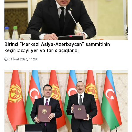
Birinci “Mərkəzi Asiya-Azərbaycan” sammitinin
keçiriləcəyi yer və tarix açıqlandı
31 İyul 2026, 14:28