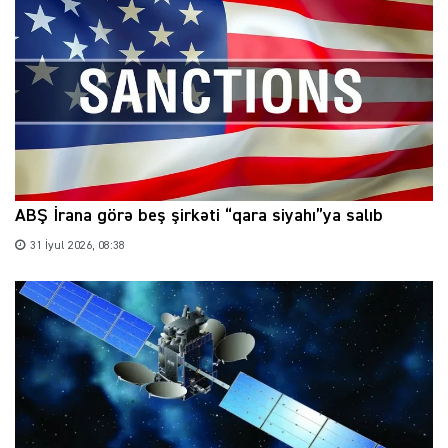
ABŞ İrana görə beş şirkəti “qara siyahı”ya salıb
31 İyul 2026, 08:38