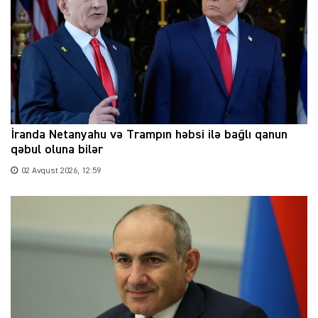
İranda Netanyahu və Trampın həbsi ilə bağlı qanun
qəbul oluna bilər
02 Avqust 2026, 12:59