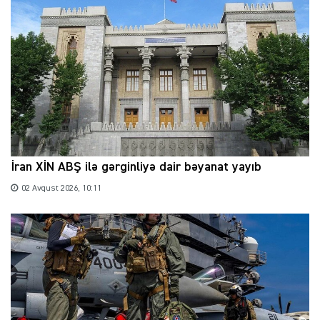
İran XİN ABŞ ilə gərginliyə dair bəyanat yayıb
02 Avqust 2026, 10:11