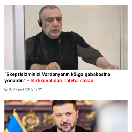
“Skeptisizminizi Vardanyanın kölgə şəbəkəsinə
yönəldin”
–
Kırlıkovalıdan Talebə cavab
05 Avqust 2026, 12:37