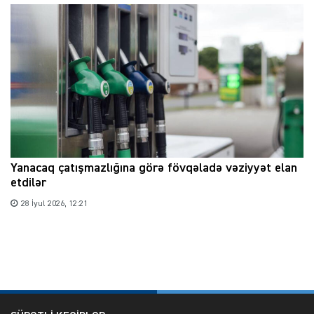
Yanacaq çatışmazlığına görə fövqəladə vəziyyət elan
etdilər
28 İyul 2026, 12:21