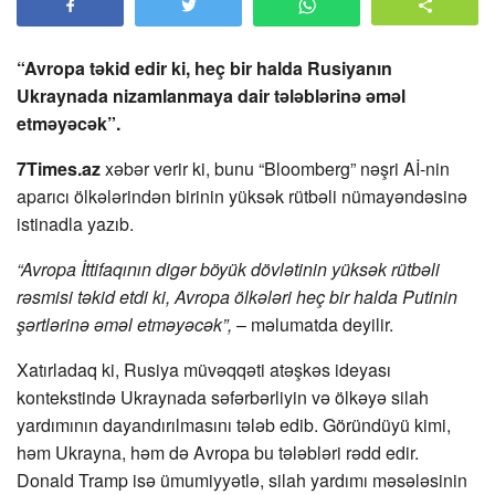
“Avropa təkid edir ki, heç bir halda Rusiyanın
Ukraynada nizamlanmaya dair tələblərinə əməl
etməyəcək”.
7Times.az
xəbər verir ki, bunu “Bloomberg” nəşri Aİ-nin
aparıcı ölkələrindən birinin yüksək rütbəli nümayəndəsinə
istinadla yazıb.
“Avropa İttifaqının digər böyük dövlətinin yüksək rütbəli
rəsmisi təkid etdi ki, Avropa ölkələri heç bir halda Putinin
şərtlərinə əməl etməyəcək”,
– məlumatda deyilir.
Xatırladaq ki, Rusiya müvəqqəti atəşkəs ideyası
kontekstində Ukraynada səfərbərliyin və ölkəyə silah
yardımının dayandırılmasını tələb edib. Göründüyü kimi,
həm Ukrayna, həm də Avropa bu tələbləri rədd edir.
Donald Tramp isə ümumiyyətlə, silah yardımı məsələsinin