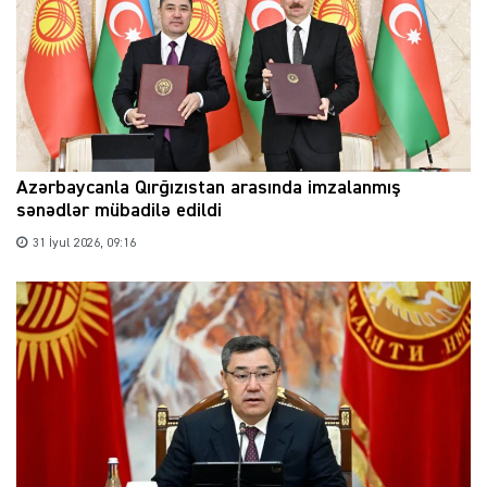
Azərbaycanla Qırğızıstan arasında imzalanmış
sənədlər mübadilə edildi
31 İyul 2026, 09:16