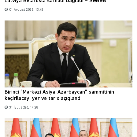
Latviya Belarusla sərhədi bağladı – SƏBƏB
01 Avqust 2026, 13:48
Birinci “Mərkəzi Asiya-Azərbaycan” sammitinin
keçiriləcəyi yer və tarix açıqlandı
31 İyul 2026, 14:28