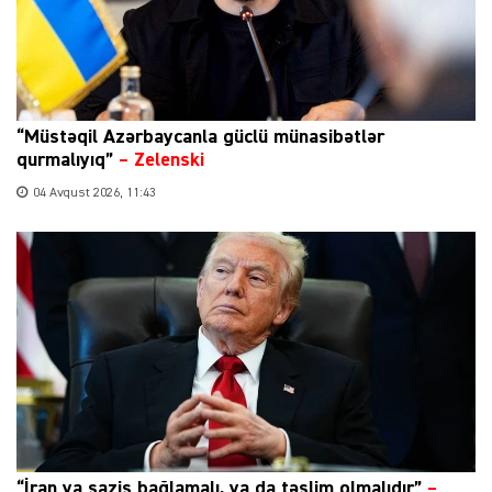
“Müstəqil Azərbaycanla güclü münasibətlər
qurmalıyıq”
–
Zelenski
04 Avqust 2026, 11:43
“İran ya saziş bağlamalı, ya da təslim olmalıdır”
–