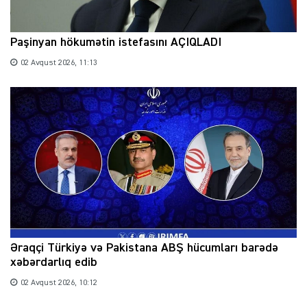
Paşinyan hökumətin istefasını AÇIQLADI
02 Avqust 2026, 11:13
Əraqçi Türkiyə və Pakistana ABŞ hücumları barədə
xəbərdarlıq edib
02 Avqust 2026, 10:12