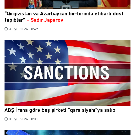
“Qırğızıstan və Azərbaycan bir-birində etibarlı dost
tapıblar”
–
Sadır Japarov
31 İyul 2026, 08:49
ABŞ İrana görə beş şirkəti “qara siyahı”ya salıb
31 İyul 2026, 08:38