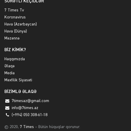
SÜRƏTLİ KEÇİDLƏR
7 Times Tv
Koronavirus
Hava (Azərbaycan)
Hava (Dünya)
Məzənnə
BİZ KİMİK?
Haqqımızda
Əlaqə
Media
Məxfilik Siyasəti
BİZİMLƏ ƏLAQƏ
7timesaz@gmail.com
info@7times.az
(+994) 050 308-61-18
© 2020,
7 Times
– Bütün hüquqlar qorunur.