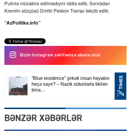
Putinlə müzakirə edilmədiyini iddia edib. Sonradan
Kremlin sözçüsü Dmitri Peskov Trampı təkzib edib.
“AzPolitika.info”
Bizim Instagram səhifəmizə abunə olun
BƏNZƏR XƏBƏRLƏR