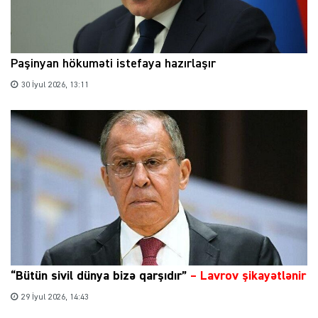
Paşinyan hökuməti istefaya hazırlaşır
30 İyul 2026, 13:11
“Bütün sivil dünya bizə qarşıdır”
– Lavrov şikayətlənir
29 İyul 2026, 14:43