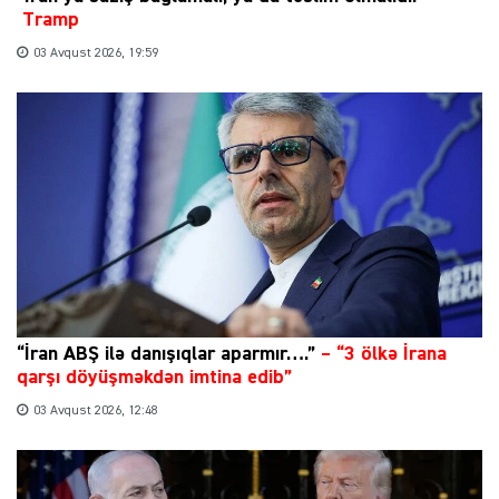
Tramp
03 Avqust 2026, 19:59
“İran ABŞ ilə danışıqlar aparmır….”
–
“3 ölkə İrana
qarşı döyüşməkdən imtina edib”
03 Avqust 2026, 12:48