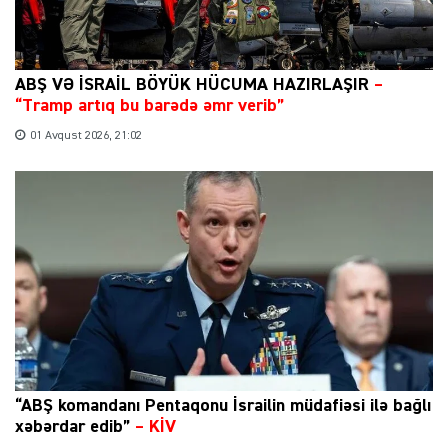
ABŞ VƏ İSRAİL BÖYÜK HÜCUMA HAZIRLAŞIR
–
“Tramp artıq bu barədə əmr verib”
01 Avqust 2026, 21:02
“ABŞ komandanı Pentaqonu İsrailin müdafiəsi ilə bağlı
xəbərdar edib”
–
KİV