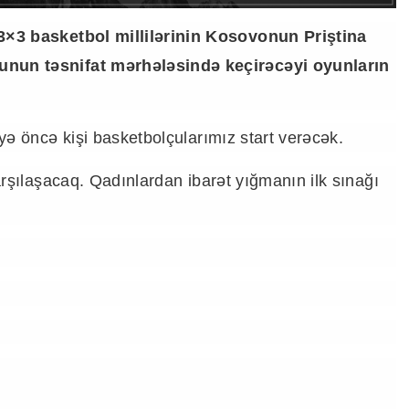
3×3 basketbol millilərinin Kosovonun Priştina
unun təsnifat mərhələsində keçirəcəyi oyunların
yə öncə kişi basketbolçularımız start verəcək.
arşılaşacaq. Qadınlardan ibarət yığmanın ilk sınağı