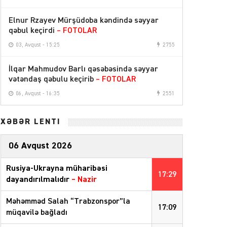
Elnur Rzayev Mürşüdoba kəndində səyyar
qəbul keçirdi
– FOTOLAR
03, Avqust - 15:25
2755
İlqar Mahmudov Barlı qəsəbəsində səyyar
vətəndaş qəbulu keçirib
– FOTOLAR
06, Avqust - 16:35
2551
XƏBƏR LENTİ
06 Avqust 2026
Rusiya-Ukrayna müharibəsi
17:29
dayandırılmalıdır
– Nazir
Məhəmməd Salah “Trabzonspor”la
17:09
müqavilə bağladı