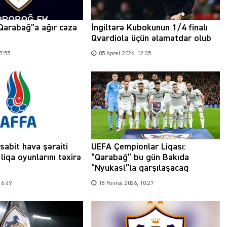
Qarabağ”a ağır cəza
İngiltərə Kubokunun 1/4 finalı
Qvardiola üçün əlamətdar olub
7:55
05 Aprel 2026, 12:35
Şəhərsalma ili və qanunsuz tikintilər:
nəzarət mexanizmi haradadır?
01 İyun 2026, 11:28
sabit hava şəraiti
UEFA Çempionlar Liqası:
liqa oyunlarını təxirə
“Qarabağ” bu gün Bakıda
“Nyukasl”la qarşılaşacaq
16:49
18 Fevral 2026, 10:27