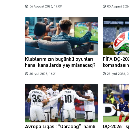
06 Avqust 2026, 17:09
05 Avqust 2026
Klublarımızın bugünkü oyunları
FİFA DÇ-202
hansı kanallarda yayımlanacaq?
komandasını
30 İyul 2026, 16:21
23 İyul 2026, 0
Avropa Liqası: “Qarabağ” inamlı
DÇ-2026: İsp