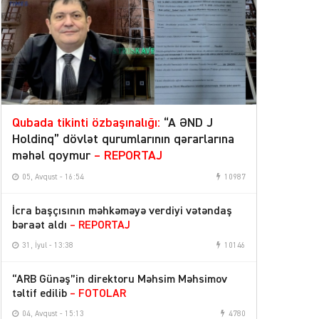
Qubada tikinti özbaşınalığı:
“A ƏND J
Holdinq” dövlət qurumlarının qərarlarına
məhəl qoymur
– REPORTAJ
05, Avqust - 16:54
10987
İcra başçısının məhkəməyə verdiyi vətəndaş
bəraət aldı
– REPORTAJ
31, İyul - 13:38
10146
“ARB Günəş”in direktoru Məhsim Məhsimov
təltif edilib
– FOTOLAR
04, Avqust - 15:13
4780