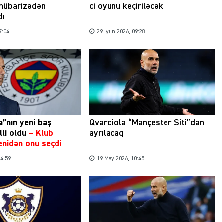
 mübarizədən
ci oyunu keçiriləcək
dı
7:04
29 İyun 2026, 09:28
”nın yeni baş
Qvardiola “Mançester Siti”dən
lli oldu
–
Klub
ayrılacaq
yenidən onu seçdi
14:59
19 May 2026, 10:45