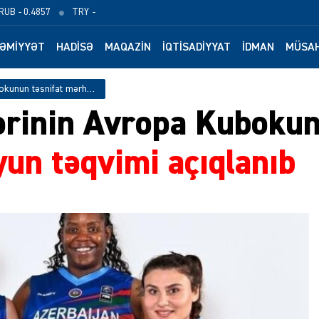
RUB
- 0.4857
TRY
-
ƏMIYYƏT
HADISƏ
MAQAZIN
İQTISADIYYAT
İDMAN
MÜSAH
Azərbaycan millilərinin Avropa Kubokunun təsnifat mərhələsindəki oyun təqvimi açıqlanıb
lərinin Avropa Kuboku
un təqvimi açıqlanıb