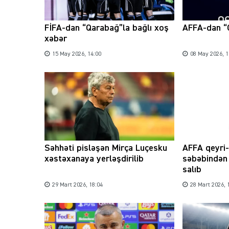
FİFA-dan “Qarabağ”la bağlı xoş
AFFA-dan “
xəbər
15 May 2026, 14:00
08 May 2026, 1
Səhhəti pisləşən Mirça Luçesku
AFFA qeyri-
xəstəxanaya yerləşdirilib
səbəbindən 
salıb
29 Mart 2026, 18:04
28 Mart 2026, 