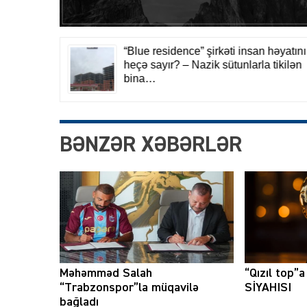
BƏNZƏR XƏBƏRLƏR
Məhəmməd Salah
“Qızıl top”
“Trabzonspor”la müqavilə
SİYAHISI
bağladı