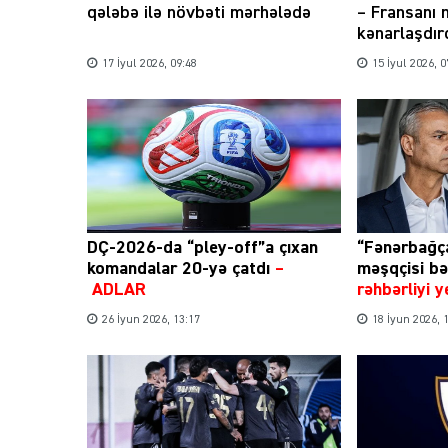
qələbə ilə növbəti mərhələdə
– Fransanı
kənarlaşdır
17 İyul 2026, 09:48
15 İyul 2026, 0
DÇ-2026-da “pley-off”a çıxan
“Fənərbağça
komandalar 20-yə çatdı
–
məşqçisi bə
ADLAR
rəhbərliyi 
26 İyun 2026, 13:17
18 İyun 2026, 