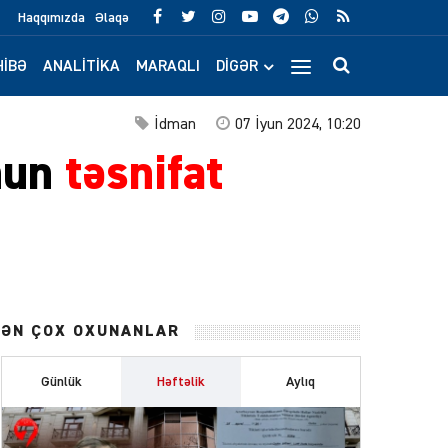
Haqqımızda
Əlaqə
IBƏ
ANALITIKA
MARAQLI
DIGƏR
İdman
07 İyun 2024, 10:20
nun
təsnifat
ƏN ÇOX OXUNANLAR
Günlük
Həftəlik
Aylıq