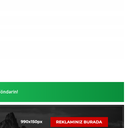
göndərin!