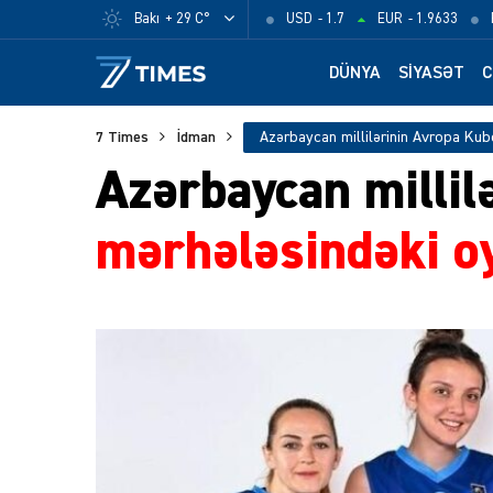
Bakı
+ 29 C°
USD
- 1.7
EUR
- 1.9633
DÜNYA
SIYASƏT
C
7 Times
İdman
Azərbaycan milli
mərhələsindəki oy