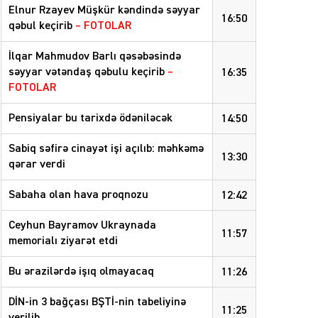
Elnur Rzayev Müşkür kəndində səyyar
16:50
qəbul keçirib
– FOTOLAR
İlqar Mahmudov Barlı qəsəbəsində
səyyar vətəndaş qəbulu keçirib
–
16:35
FOTOLAR
Pensiyalar bu tarixdə ödəniləcək
14:50
Sabiq səfirə cinayət işi açılıb: məhkəmə
13:30
qərar verdi
Sabaha olan hava proqnozu
12:42
Ceyhun Bayramov Ukraynada
11:57
memorialı ziyarət etdi
Bu ərazilərdə işıq olmayacaq
11:26
DİN-in 3 bağçası BŞTİ-nin tabeliyinə
11:25
verilib