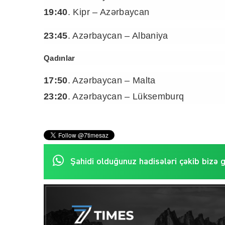
19:40
. Kipr – Azərbaycan
23:45
. Azərbaycan – Albaniya
Qadınlar
17:50
. Azərbaycan – Malta
23:20
. Azərbaycan – Lüksemburq
Şahidi olduğunuz hadisələri çəkib bizə 