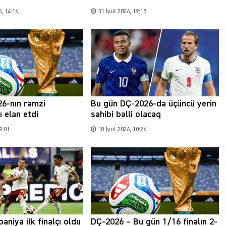
, 14:16
31 İyul 2026, 19:15
6-nın rəmzi
Bu gün DÇ-2026-da üçüncü yerin
 elan etdi
sahibi bəlli olacaq
9:01
18 İyul 2026, 10:26
aniya ilk finalçı oldu
DÇ-2026 – Bu gün 1/16 finalın 2-