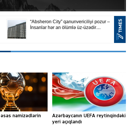
a əsas namizədlərin
Azərbaycanın UEFA reytinqindəki
yeri açıqlandı