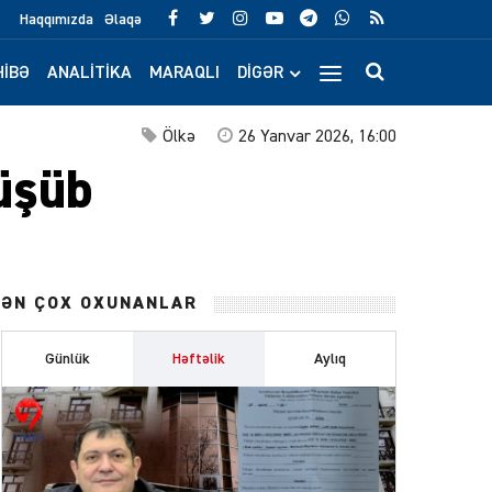
Haqqımızda
Əlaqə
IBƏ
ANALITIKA
MARAQLI
DIGƏR
Ölkə
26 Yanvar 2026, 16:00
rüşüb
ƏN ÇOX OXUNANLAR
Günlük
Həftəlik
Aylıq