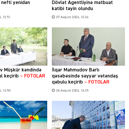
nefti yenidən
Dövlət Agentliyinə mətbuat
katibi təyin olundu
, 12:51
07 Avqust 2026, 12:24
Şəhərsalma ili və qanunsuz tikintilər:
nəzarət mexanizmi haradadır?
01 İyun 2026, 11:28
ev Müşkür kəndində
İlqar Mahmudov Barlı
l keçirib
– FOTOLAR
qəsəbəsində səyyar vətəndaş
qəbulu keçirib
– FOTOLAR
, 16:50
06 Avqust 2026, 16:35