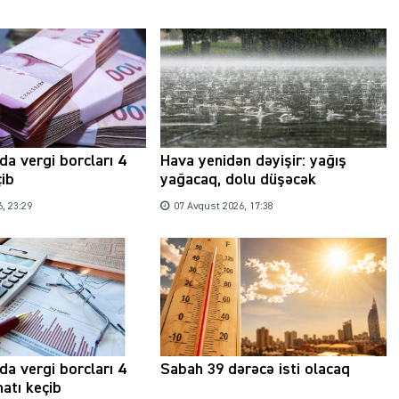
a vergi borcları 4
Hava yenidən dəyişir: yağış
çib
yağacaq, dolu düşəcək
, 23:29
07 Avqust 2026, 17:38
a vergi borcları 4
Sabah 39 dərəcə isti olacaq
atı keçib