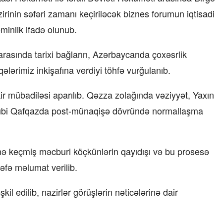
zirinin səfəri zamanı keçiriləcək biznes forumun iqtisadi
minlik ifadə olunub.
rasında tarixi bağların, Azərbaycanda çoxəsrlik
ələrimiz inkişafına verdiyi töhfə vurğulanıb.
kir mübadiləsi aparılıb. Qəzza zolağında vəziyyət, Yaxın
ənubi Qafqazda post-münaqişə dövründə normallaşma
nə keçmiş məcburi köçkünlərin qayıdışı və bu prosesə
əfə məlumat verilib.
l edilib, nazirlər görüşlərin nəticələrinə dair