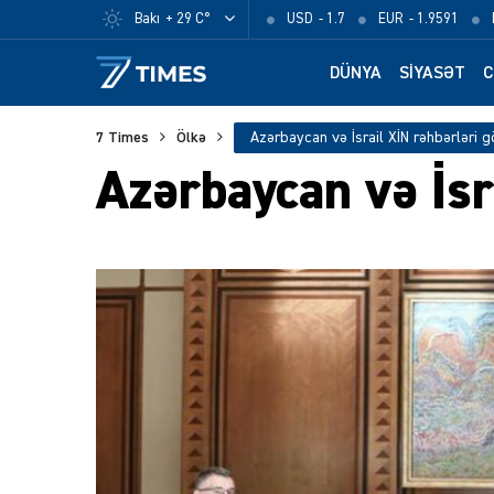
Bakı
+ 29 C°
USD
- 1.7
EUR
- 1.9591
DÜNYA
SIYASƏT
C
7 Times
Ölkə
Azərbaycan və İsrail XİN rəhbərləri 
Azərbaycan və İsr