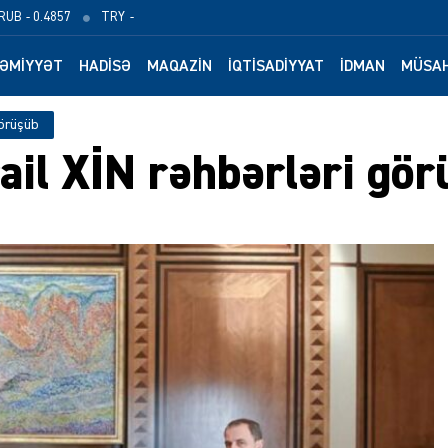
RUB
- 0.4857
TRY
-
ƏMIYYƏT
HADISƏ
MAQAZIN
İQTISADIYYAT
İDMAN
MÜSAH
görüşüb
ail XİN rəhbərləri gö