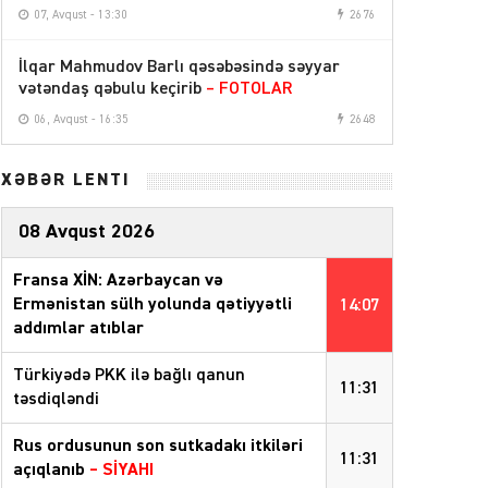
07, Avqust - 13:30
2676
İlqar Mahmudov Barlı qəsəbəsində səyyar
vətəndaş qəbulu keçirib
– FOTOLAR
06, Avqust - 16:35
2648
XƏBƏR LENTİ
08 Avqust 2026
Fransa XİN: Azərbaycan və
Ermənistan sülh yolunda qətiyyətli
14:07
addımlar atıblar
Türkiyədə PKK ilə bağlı qanun
11:31
təsdiqləndi
Rus ordusunun son sutkadakı itkiləri
11:31
açıqlanıb
–
SİYAHI