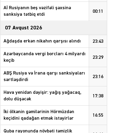
Aİ Rusiyanın beş vəzifəli şəxsinə
00:11
sanksiya tətbiq etdi
07 Avqust 2026
Ağdaşda erkən nikahın qarşısı alındı
23:43
Azərbaycanda vergi borcları 4 milyardı
23:29
keçib
ABŞ Rusiya və İrana qarşı sanksiyaları
23:16
sərtləşdirdi
Hava yenidən dəyişir: yağış yağacaq,
17:38
dolu düşəcək
İki ölkənin gəmilərinin Hörmüzdən
16:55
keçidini qadağan etmək istəyirlər
Quba rayonunda növbəti təmizlik