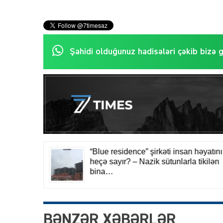
Şahidi olduğunuz hadisələri çəkib bizə 
BƏNZƏR XƏBƏRLƏR