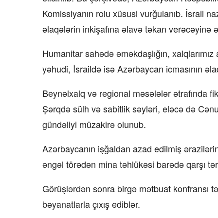
Komissiyanın rolu xüsusi vurğulanıb. İsrail na
əlaqələrin inkişafına əlavə təkan verəcəyinə ə
Humanitar sahədə əməkdaşlığın, xalqlarımız a
yəhudi, İsraildə isə Azərbaycan icmasının əlaq
Beynəlxalq və regional məsələlər ətrafında fi
Şərqdə sülh və sabitlik səyləri, eləcə də C
gündəliyi müzakirə olunub.
Azərbaycanın işğaldan azad edilmiş əraziləri
əngəl törədən mina təhlükəsi barədə qarşı tər
Görüşlərdən sonra birgə mətbuat konfransı təşki
bəyanatlarla çıxış ediblər.