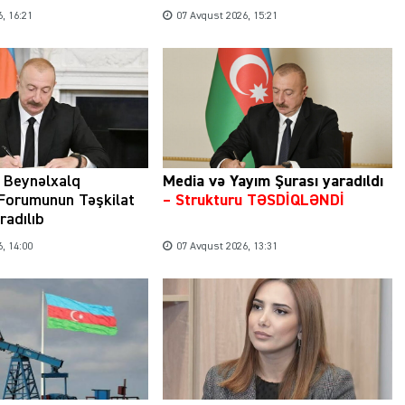
, 16:21
07 Avqust 2026, 15:21
 Beynəlxalq
Media və Yayım Şurası yaradıldı
 Forumunun Təşkilat
– Strukturu TƏSDİQLƏNDİ
radılıb
, 14:00
07 Avqust 2026, 13:31