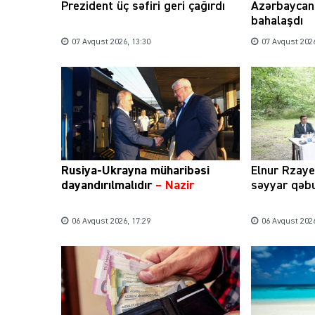
Prezident üç səfiri geri çağırdı
Azərbaycan 
bahalaşdı
07 Avqust 2026, 13:30
07 Avqust 2026
Rusiya-Ukrayna müharibəsi
Elnur Rzay
dayandırılmalıdır
– Nazir
səyyar qəbu
06 Avqust 2026, 17:29
06 Avqust 2026