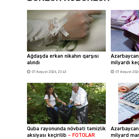
Ağdaşda erkən nikahın qarşısı
Azərbaycand
alındı
milyardı ke
07 Avqust 2026, 23:43
07 Avqust 2026
Quba rayonunda növbəti təmizlik
Azərbaycand
aksiyası keçirilib
– FOTOLAR
milyard man