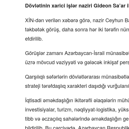
Dövlətinin xarici işlər naziri Gideon Sa’ar 
XİN-dən verilən xəbərə görə, nazir Ceyhun B
təkbətək görüş, daha sonra hər iki tərəfin nü
etdirilib.
Görüşlər zamanı Azərbaycan-İsrail münasibətlər
üzrə mövcud vəziyyəti və gələcək inkişaf pers
Qarşılıqlı səfərlərin dövlətlərarası münasibət
strateji tərəfdaşlıq xarakteri daşıdığı vurğulanı
İqtisadi əməkdaşlığın ikitərəfli əlaqələrin müh
investisiyalar, turizm, nəqliyyat-logistika, yük
tibb və əczaçılıq sahələrində əməkdaşlığın g
bildirilib. Bu çərçivədə, Azərbaycan Respubli