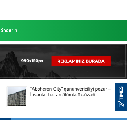
göndərin!