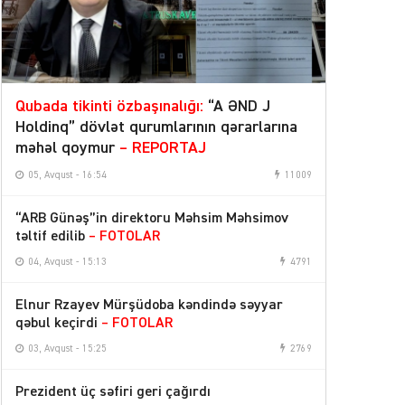
Qubada tikinti özbaşınalığı:
“A ƏND J
Holdinq” dövlət qurumlarının qərarlarına
məhəl qoymur
– REPORTAJ
05, Avqust - 16:54
11009
“ARB Günəş”in direktoru Məhsim Məhsimov
təltif edilib
– FOTOLAR
04, Avqust - 15:13
4791
Elnur Rzayev Mürşüdoba kəndində səyyar
qəbul keçirdi
– FOTOLAR
03, Avqust - 15:25
2769
Prezident üç səfiri geri çağırdı