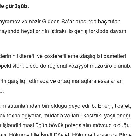
ilə görüşüb.
ayramov və nazir Gideon Sa’ar arasında baş tutan
mayəndə heyətlərinin iştirakı ilə geniş tərkibdə davam
inin ikitərəfli və çoxtərəfli əməkdaşlıq istiqamətləri
pektivləri, eləcə də regional vəziyyət müzakirə olunub.
lərin qarşılıqlı etimada və ortaq maraqlara əsaslanan
b.
üm sütunlarından biri olduğu qeyd edilib. Enerji, ticarət,
sək texnologiyalar, müdafiə və təhlükəsizlik, yaşıl enerji,
enişləndirilməsi üçün böyük potensialın mövcud olduğu
kası Hökuməti ilə İsrail Dövləti Hökuməti arasında Birgə