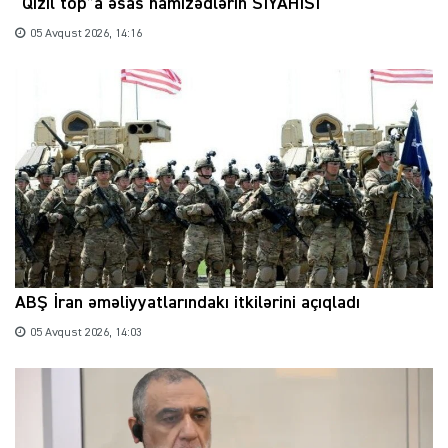
“Qızıl top”a əsas namizədlərin SİYAHISI
05 Avqust 2026, 14:16
ABŞ İran əməliyyatlarındakı itkilərini açıqladı
05 Avqust 2026, 14:03