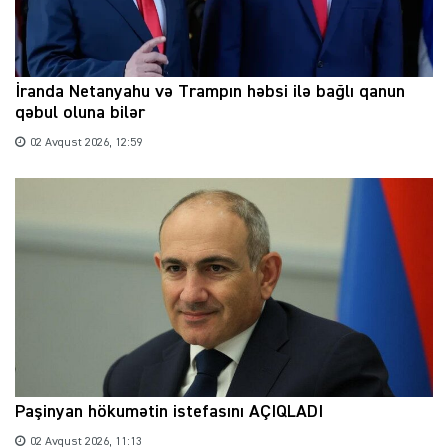
İranda Netanyahu və Trampın həbsi ilə bağlı qanun
qəbul oluna bilər
02 Avqust 2026, 12:59
Paşinyan hökumətin istefasını AÇIQLADI
02 Avqust 2026, 11:13