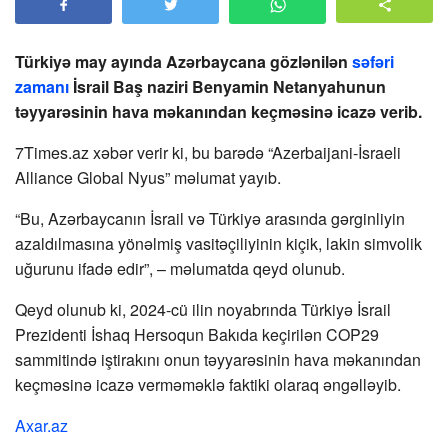
Türkiyə may ayında Azərbaycana gözlənilən
səfəri
zamanı
İsrail Baş naziri Benyamin Netanyahunun
təyyarəsinin hava məkanından keçməsinə icazə verib.
7Times.az xəbər verir ki, bu barədə “Azerbaijani-İsraeli
Alliance Global Nyus” məlumat yayıb.
“Bu, Azərbaycanın İsrail və Türkiyə arasında gərginliyin
azaldılmasına yönəlmiş vasitəçiliyinin kiçik, lakin simvolik
uğurunu ifadə edir”, – məlumatda qeyd olunub.
Qeyd olunub ki, 2024-cü ilin noyabrında Türkiyə İsrail
Prezidenti İshaq Hersoqun Bakıda keçirilən COP29
sammitində iştirakını onun təyyarəsinin hava məkanından
keçməsinə icazə verməməklə faktiki olaraq əngəlləyib.
Axar.az