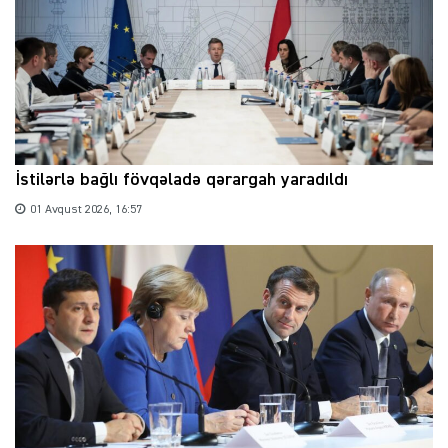
İstilərlə bağlı fövqəladə qərargah yaradıldı
01 Avqust 2026, 16:57