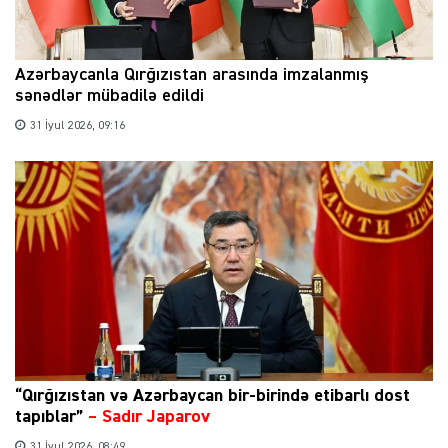
Azərbaycanla Qırğızıstan arasında imzalanmış
sənədlər mübadilə edildi
31 İyul 2026, 09:16
“Qırğızıstan və Azərbaycan bir-birində etibarlı dost
tapıblar”
–
Sadır Japarov
31 İyul 2026, 08:49