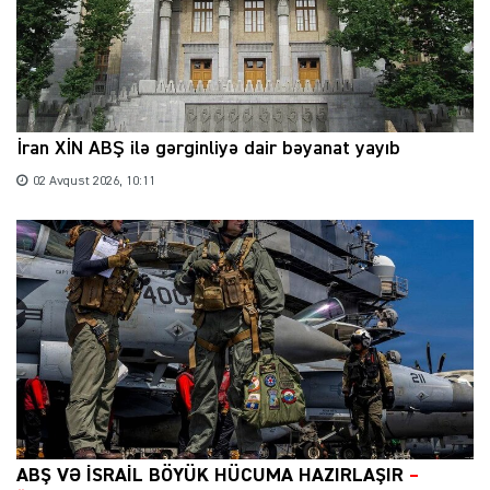
İran XİN ABŞ ilə gərginliyə dair bəyanat yayıb
02 Avqust 2026, 10:11
ABŞ VƏ İSRAİL BÖYÜK HÜCUMA HAZIRLAŞIR
–