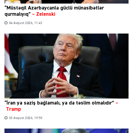
“Müstəqil Azərbaycanla güclü münasibətlər
qurmalıyıq”
–
Zelenski
04 Avqust 2026, 11:43
“İran ya saziş bağlamalı, ya da təslim olmalıdır”
–
Tramp
03 Avqust 2026, 19:59