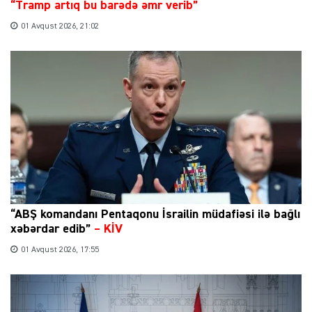
“Tramp artıq bu barədə əmr verib”
01 Avqust 2026, 21:02
“ABŞ komandanı Pentaqonu İsrailin müdafiəsi ilə bağlı
xəbərdar edib”
–
KİV
01 Avqust 2026, 17:55