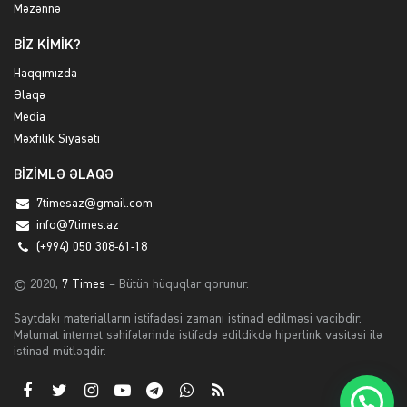
Məzənnə
BİZ KİMİK?
Haqqımızda
Əlaqə
Media
Məxfilik Siyasəti
BİZİMLƏ ƏLAQƏ
7timesaz@gmail.com
info@7times.az
(+994) 050 308-61-18
© 2020,
7 Times
– Bütün hüquqlar qorunur.
Saytdakı materialların istifadəsi zamanı istinad edilməsi vacibdir.
Məlumat internet səhifələrində istifadə edildikdə hiperlink vasitəsi ilə
istinad mütləqdir.