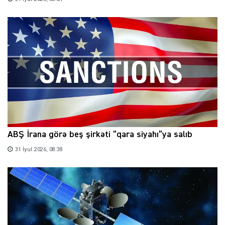
ABŞ İrana görə beş şirkəti “qara siyahı”ya salıb
31 İyul 2026, 08:38