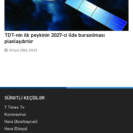
TDT-nin ilk peykinin 2027-ci ildə buraxılması
planlaşdırılır
30 İyul 2026, 20:23
SÜRƏTLİ KEÇİDLƏR
7 Times Tv
Koronavirus
Hava (Azərbaycan)
Hava (Dünya)