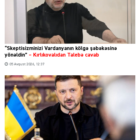
“Skeptisizminizi Vardanyanın kölgə şəbəkəsinə
yönəldin”
–
Kırlıkovalıdan Talebə cavab
05 Avqust 2026, 12:37