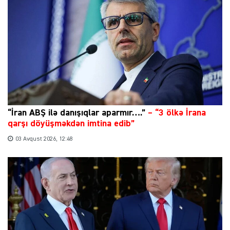
“İran ABŞ ilə danışıqlar aparmır….”
–
“3 ölkə İrana
qarşı döyüşməkdən imtina edib”
03 Avqust 2026, 12:48