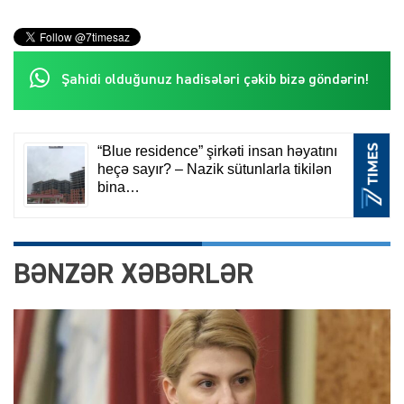
Şahidi olduğunuz hadisələri çəkib bizə göndərin!
BƏNZƏR XƏBƏRLƏR