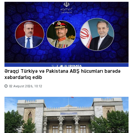
Əraqçi Türkiyə və Pakistana ABŞ hücumları barədə
xəbərdarlıq edib
02 Avqust 2026, 10:12