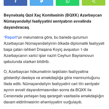
Beynəlxalq Qızıl Xaç Komitəsinin (BQXK) Azərbaycan
Nümayəndəliyi fəaliyyətini sentyabrın əvvəlində
dayandıracaq
.
“Report”
un məlumatına görə, bu barədə qurumun
Azərbaycan Nümayəndəliyinin ölkədə diplomatik fəaliyyəti
başa çatan rəhbəri Draqana Koyiç avqustun 1-də
Azərbaycanın xarici işlər naziri Ceyhun Bayramovun
qəbulunda olarkən bildirib.
O, Azərbaycan hökumətinin təşkilatın fəaliyyətinə
göstərdiyi dəstəyə və əməkdaşlığa görə məmnunluğunu
ifadə edib. Nümayəndəliyin fəaliyyətini cari ilin sentyabr
ayının əvvəli dayandırmasından sonra da BQXK ilə
Cenevrədə yerləşən baş qərargah vasitəsilə əməkdaşlığın
davam etdirilməsinin əhəmiyyətini vurğulayıb.