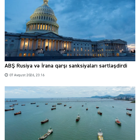
ABŞ Rusiya və İrana qarşı sanksiyaları sərtləşdirdi
07 Avqust 2026, 23:16