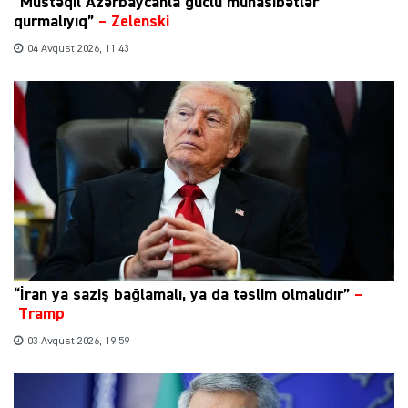
“Müstəqil Azərbaycanla güclü münasibətlər
qurmalıyıq”
–
Zelenski
04 Avqust 2026, 11:43
“İran ya saziş bağlamalı, ya da təslim olmalıdır”
–
Tramp
03 Avqust 2026, 19:59