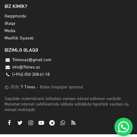
BİZ KİMİK?
Haqqımızda
Əlaqə
Media
Məxfilik Siyasəti
BİZİMLƏ ƏLAQƏ
7timesaz@gmail.com
info@7times.az
(+994) 050 308-61-18
© 2020,
7 Times
– Bütün hüquqlar qorunur.
Saytdakı materialların istifadəsi zamanı istinad edilməsi vacibdir.
Məlumat internet səhifələrində istifadə edildikdə hiperlink vasitəsi ilə
istinad mütləqdir.