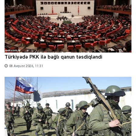
Türkiyədə PKK ilə bağlı qanun təsdiqləndi
08 Avqust 2026, 11:31