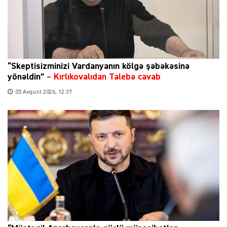
“Skeptisizminizi Vardanyanın kölgə şəbəkəsinə
yönəldin”
–
Kırlıkovalıdan Talebə cavab
05 Avqust 2026, 12:37