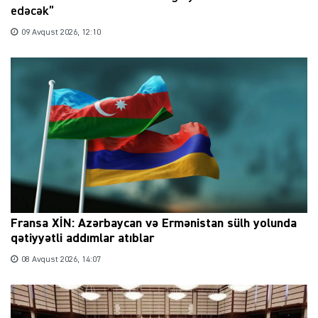
edəcək”
09 Avqust 2026, 12:10
Fransa XİN: Azərbaycan və Ermənistan sülh yolunda
qətiyyətli addımlar atıblar
08 Avqust 2026, 14:07