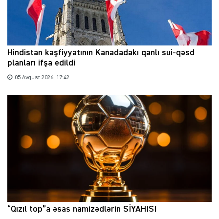
Hindistan kəşfiyyatının Kanadadakı qanlı sui-qəsd
planları ifşa edildi
05 Avqust 2026, 17:42
“Qızıl top”a əsas namizədlərin SİYAHISI