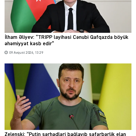
İlham Əliyev: “TRIPP layihəsi Cənubi Qafqazda böyük
əhəmiyyət kəsb edir”
09 Avqust 2026, 13:29
Zelenski: “Putin sərhədləri bağlayıb səfərbərlik elan