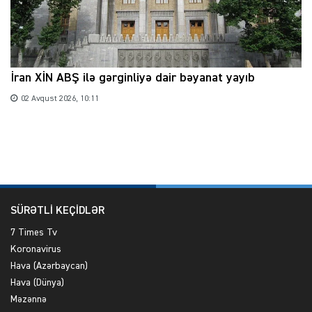
İran XİN ABŞ ilə gərginliyə dair bəyanat yayıb
02 Avqust 2026, 10:11
SÜRƏTLİ KEÇİDLƏR
7 Times Tv
Koronavirus
Hava (Azərbaycan)
Hava (Dünya)
Məzənnə