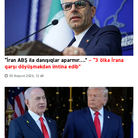
“İran ABŞ ilə danışıqlar aparmır….”
–
“3 ölkə İrana
qarşı döyüşməkdən imtina edib”
03 Avqust 2026, 12:48