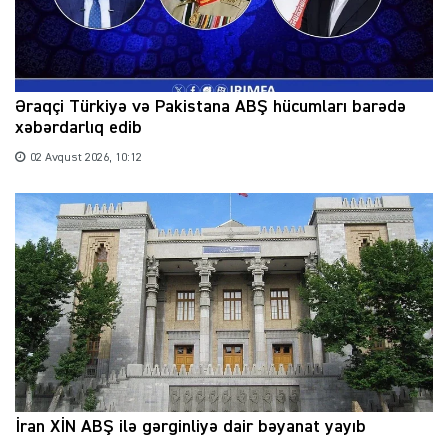
Əraqçi Türkiyə və Pakistana ABŞ hücumları barədə
xəbərdarlıq edib
02 Avqust 2026, 10:12
İran XİN ABŞ ilə gərginliyə dair bəyanat yayıb