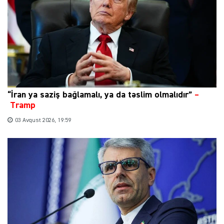
“İran ya saziş bağlamalı, ya da təslim olmalıdır”
–
Tramp
03 Avqust 2026, 19:59