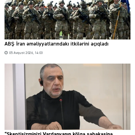
ABŞ İran əməliyyatlarındakı itkilərini açıqladı
05 Avqust 2026, 14:03
“Skeptisizminizi Vardanyanın kölgə şəbəkəsinə