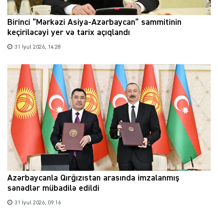
Birinci “Mərkəzi Asiya-Azərbaycan” sammitinin
keçiriləcəyi yer və tarix açıqlandı
31 İyul 2026, 14:28
Azərbaycanla Qırğızıstan arasında imzalanmış
sənədlər mübadilə edildi
31 İyul 2026, 09:16