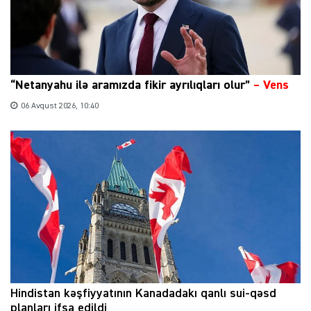
“Netanyahu ilə aramızda fikir ayrılıqları olur”
–
Vens
06 Avqust 2026, 10:40
Hindistan kəşfiyyatının Kanadadakı qanlı sui-qəsd
planları ifşa edildi