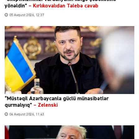
yönəldin”
–
Kırlıkovalıdan Talebə cavab
05 Avqust 2026, 12:37
“Müstəqil Azərbaycanla güclü münasibətlər
qurmalıyıq”
–
Zelenski
04 Avqust 2026, 11:43