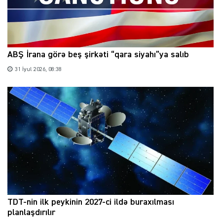
ABŞ İrana görə beş şirkəti “qara siyahı”ya salıb
31 İyul 2026, 08:38
TDT-nin ilk peykinin 2027-ci ildə buraxılması
planlaşdırılır