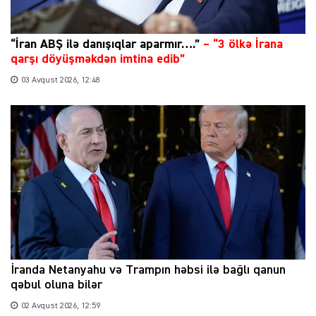
“İran ABŞ ilə danışıqlar aparmır….”
–
“3 ölkə İrana
qarşı döyüşməkdən imtina edib”
03 Avqust 2026, 12:48
İranda Netanyahu və Trampın həbsi ilə bağlı qanun
qəbul oluna bilər
02 Avqust 2026, 12:59