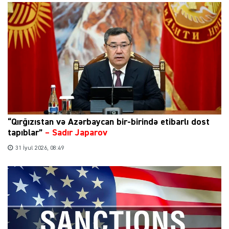
“Qırğızıstan və Azərbaycan bir-birində etibarlı dost
tapıblar”
–
Sadır Japarov
31 İyul 2026, 08:49