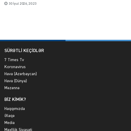
30 İyul 2026, 20:23
SÜRƏTLİ KEÇİDLƏR
7 Times Tv
Koronavirus
Hava (Azərbaycan)
Hava (Dünya)
Məzənnə
BİZ KİMİK?
Haqqımızda
Əlaqə
Media
Məxfilik Siyasəti