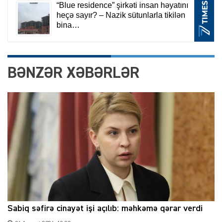
BƏNZƏR XƏBƏRLƏR
Sabiq səfirə cinayət işi açılıb: məhkəmə qərar verdi