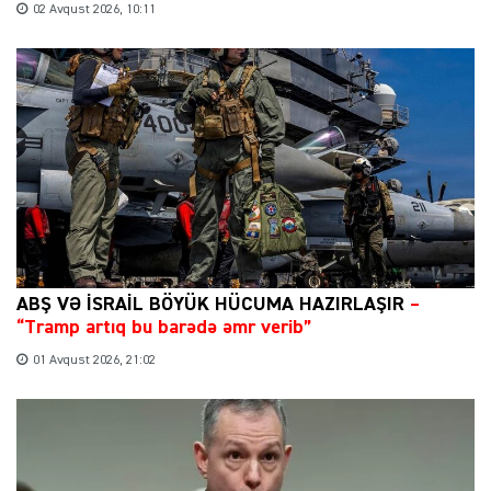
02 Avqust 2026, 10:11
ABŞ VƏ İSRAİL BÖYÜK HÜCUMA HAZIRLAŞIR
–
“Tramp artıq bu barədə əmr verib”
01 Avqust 2026, 21:02