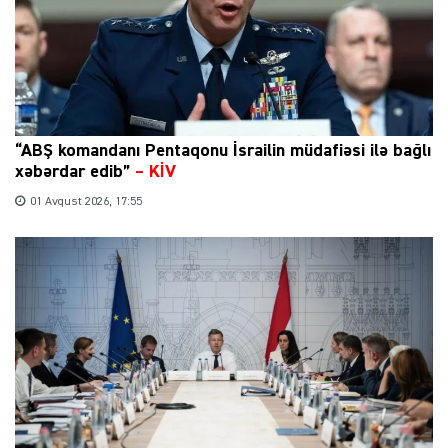
“ABŞ komandanı Pentaqonu İsrailin müdafiəsi ilə bağlı
xəbərdar edib”
–
KİV
01 Avqust 2026, 17:55