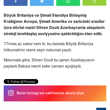
Böyük Britaniya və Şimali İrlandiya Birləşmiş
Krallığının Avropa, Şimali Amerika və xaricdəki ərazilər
üzrə dövlət naziri Stiven Douti Azərbaycanla əlaqələrin
strateji tərəfdaşlıq səviyyəsinə qaldırıldığını elan edib.
7Times.az xəbər verir ki, bu barədə Böyük Britaniya
hökumətinin rəsmi saytı məlumat yayıb.
Məlumata görə, Stiven Douti bu qərarı Azərbaycanın
paytaxtı Bakıya rəsmi səfər zamanı açıqlayıb.
Bizim Instagram səhifəmizə abunə olun