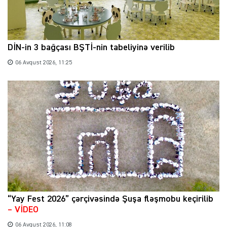
DİN-in 3 bağçası BŞTİ-nin tabeliyinə verilib
06 Avqust 2026, 11:25
“Yay Fest 2026” çərçivəsində Şuşa fləşmobu keçirilib
– VİDEO
06 Avqust 2026, 11:08