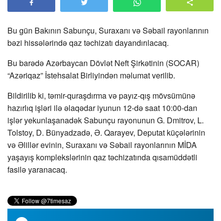
Bu gün Bakının Sabunçu, Suraxanı və Səbail rayonlarının
bəzi hissələrində qaz təchizatı dayandırılacaq.
Bu barədə Azərbaycan Dövlət Neft Şirkətinin (SOCAR)
“Azəriqaz” İstehsalat Birliyindən məlumat verilib.
Bildirilib ki, təmir-quraşdırma və payız-qış mövsümünə
hazırlıq işləri ilə əlaqədar iyunun 12-də saat 10:00-dan
işlər yekunlaşanadək Sabunçu rayonunun G. Dmitrov, L.
Tolstoy, D. Bünyadzadə, Ə. Qarayev, Deputat küçələrinin
və Əlillər evinin, Suraxanı və Səbail rayonlarının MİDA
yaşayış komplekslərinin qaz təchizatında qısamüddətli
fasilə yaranacaq.