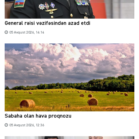
General rəisi vəzifəsindən azad etdi
05 Avqust 2026, 14:14
Sabaha olan hava proqnozu
05 Avqust 2026, 12:36