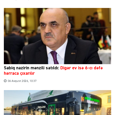
Sabiq nazirin mənzili satıldı:
Digər ev isə 6-cı dəfə
hərraca çıxarılır
06 Avqust 2026, 10:37