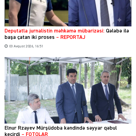
​Deputatla jurnalistin məhkəmə mübarizəsi:
Qələbə ilə
başa çatan iki proses
– REPORTAJ
03 Avqust 2026, 16:51
Elnur Rzayev Mürşüdoba kəndində səyyar qəbul
keçirdi
– FOTOLAR