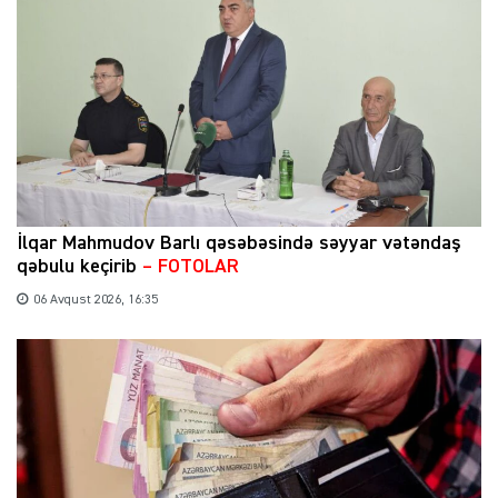
İlqar Mahmudov Barlı qəsəbəsində səyyar vətəndaş
qəbulu keçirib
– FOTOLAR
06 Avqust 2026, 16:35