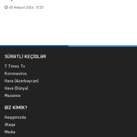
03 Avqust 2026, 15:25
SÜRƏTLİ KEÇİDLƏR
7 Times Tv
Koronavirus
Hava (Azərbaycan)
Hava (Dünya)
Məzənnə
BİZ KİMİK?
Haqqımızda
Əlaqə
Media