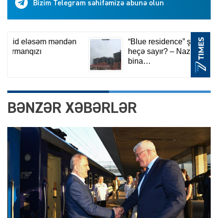
Bizim Telegram səhifəmizə abunə olun
BƏNZƏR XƏBƏRLƏR