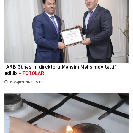
“ARB Günəş”in direktoru Məhsim Məhsimov təltif
edilib
– FOTOLAR
04 Avqust 2026, 15:13