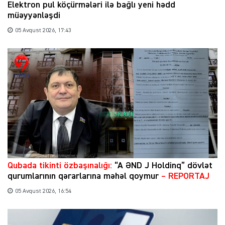
Elektron pul köçürmələri ilə bağlı yeni hədd
müəyyənləşdi
05 Avqust 2026, 17:43
Qubada tikinti özbaşınalığı:
“A ƏND J Holdinq” dövlət
qurumlarının qərarlarına məhəl qoymur
– REPORTAJ
05 Avqust 2026, 16:54