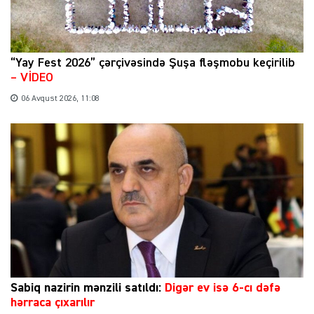
“Yay Fest 2026” çərçivəsində Şuşa fləşmobu keçirilib
– VİDEO
06 Avqust 2026, 11:08
Sabiq nazirin mənzili satıldı:
Digər ev isə 6-cı dəfə
hərraca çıxarılır