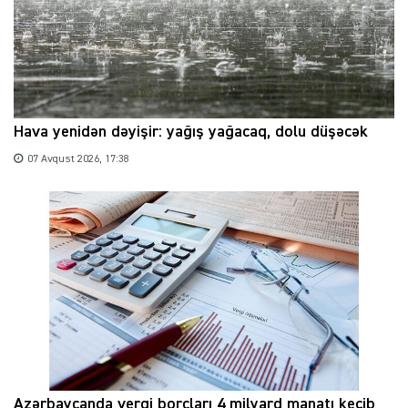
Hava yenidən dəyişir: yağış yağacaq, dolu düşəcək
07 Avqust 2026, 17:38
Azərbaycanda vergi borcları 4 milyard manatı keçib