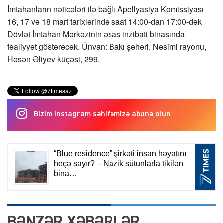
İmtahanların nəticələri ilə bağlı Apellyasiya Komissiyası
16, 17 və 18 mart tarixlərində saat 14:00-dan 17:00-dək
Dövlət İmtahan Mərkəzinin əsas inzibati binasında
fəaliyyət göstərəcək. Ünvan: Bakı şəhəri, Nəsimi rayonu,
Həsən Əliyev küçəsi, 299.
Bizim Instagram səhifəmizə abunə olun
BƏNZƏR XƏBƏRLƏR