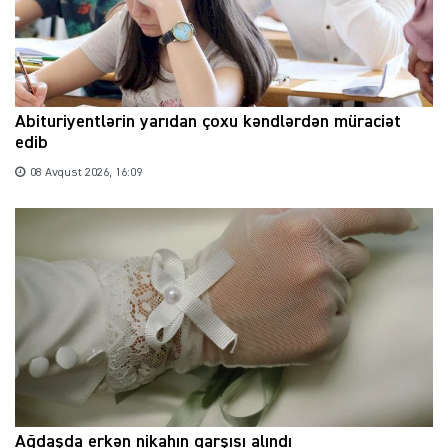
Abituriyentlərin yarıdan çoxu kəndlərdən müraciət
edib
08 Avqust 2026, 16:09
Ağdaşda erkən nikahın qarşısı alındı