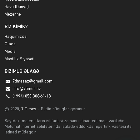
Hava (Dünya)
Məzənnə
BİZ KİMİK?
Haqqımızda
Əlaqə
Media
Məxfilik Siyasəti
BİZİMLƏ ƏLAQƏ
7timesaz@gmail.com
info@7times.az
(+994) 050 308-61-18
© 2020,
7 Times
– Bütün hüquqlar qorunur.
Saytdakı materialların istifadəsi zamanı istinad edilməsi vacibdir.
Məlumat internet səhifələrində istifadə edildikdə hiperlink vasitəsi ilə
istinad mütləqdir.