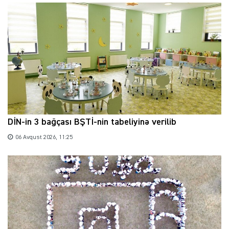
DİN-in 3 bağçası BŞTİ-nin tabeliyinə verilib
06 Avqust 2026, 11:25