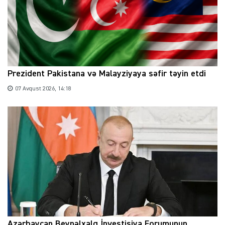
Prezident Pakistana və Malayziyaya səfir təyin etdi
07 Avqust 2026, 14:18
Azərbaycan Beynəlxalq İnvestisiya Forumunun