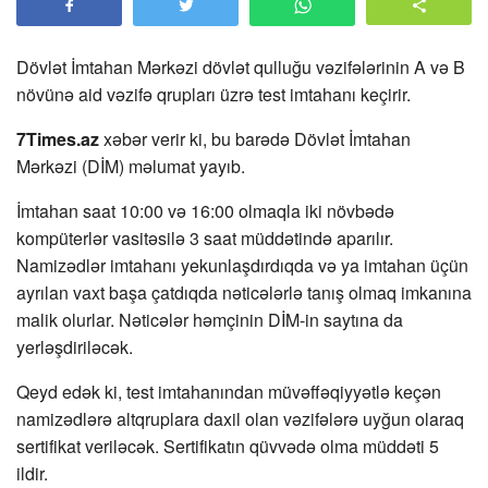
Dövlət İmtahan Mərkəzi dövlət qulluğu vəzifələrinin A və B
növünə aid vəzifə qrupları üzrə test imtahanı keçirir.
7Times.az
xəbər verir ki, bu barədə Dövlət İmtahan
Mərkəzi (DİM) məlumat yayıb.
İmtahan saat 10:00 və 16:00 olmaqla iki növbədə
kompüterlər vasitəsilə 3 saat müddətində aparılır.
Namizədlər imtahanı yekunlaşdırdıqda və ya imtahan üçün
ayrılan vaxt başa çatdıqda nəticələrlə tanış olmaq imkanına
malik olurlar. Nəticələr həmçinin DİM-in saytına da
yerləşdiriləcək.
Qeyd edək ki, test imtahanından müvəffəqiyyətlə keçən
namizədlərə altqruplara daxil olan vəzifələrə uyğun olaraq
sertifikat veriləcək. Sertifikatın qüvvədə olma müddəti 5
ildir.