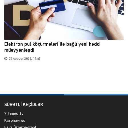
Elektron pul köçürmələri ilə bağlı yeni hədd
müəyyənləşdi
05 Avqust 2026, 17:43
SÜRƏTLİ KEÇİDLƏR
7 Times Tv
Koronavirus
Hava (Azərbaycan)