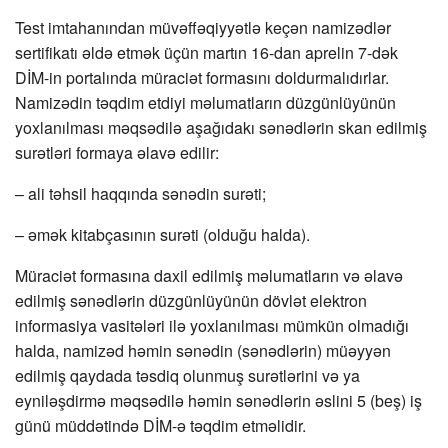
Test imtahanından müvəffəqiyyətlə keçən namizədlər
sertifikatı əldə etmək üçün martın 16-dan aprelin 7-dək
DİM-in portalında müraciət formasını doldurmalıdırlar.
Namizədin təqdim etdiyi məlumatların düzgünlüyünün
yoxlanılması məqsədilə aşağıdakı sənədlərin skan edilmiş
surətləri formaya əlavə edilir:
– ali təhsil haqqında sənədin surəti;
– əmək kitabçasının surəti (olduğu halda).
Müraciət formasına daxil edilmiş məlumatların və əlavə
edilmiş sənədlərin düzgünlüyünün dövlət elektron
informasiya vasitələri ilə yoxlanılması mümkün olmadığı
halda, namizəd həmin sənədin (sənədlərin) müəyyən
edilmiş qaydada təsdiq olunmuş surətlərini və ya
eyniləşdirmə məqsədilə həmin sənədlərin əslini 5 (beş) iş
günü müddətində DİM-ə təqdim etməlidir.