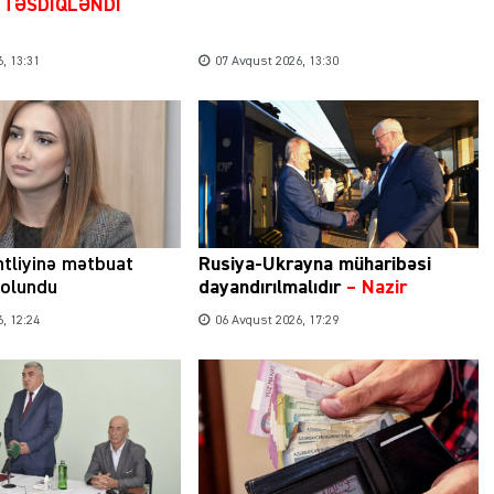
u TƏSDİQLƏNDİ
, 13:31
07 Avqust 2026, 13:30
tliyinə mətbuat
Rusiya-Ukrayna müharibəsi
 olundu
dayandırılmalıdır
– Nazir
, 12:24
06 Avqust 2026, 17:29