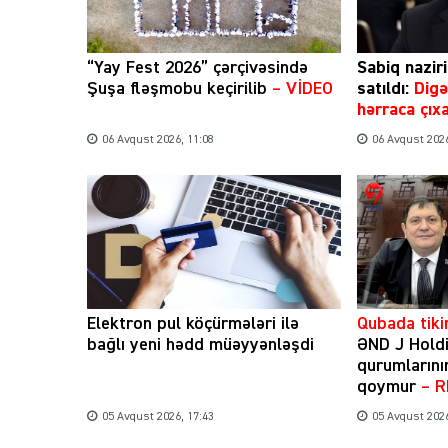
“Yay Fest 2026” çərçivəsində
Sabiq naziri
Şuşa fləşmobu keçirilib
– VİDEO
satıldı:
Digə
hərraca çıxa
06 Avqust 2026, 11:08
06 Avqust 2026
Elektron pul köçürmələri ilə
Qubada tikin
bağlı yeni hədd müəyyənləşdi
ƏND J Holdi
qurumlarını
qoymur
– 
05 Avqust 2026, 17:43
05 Avqust 2026