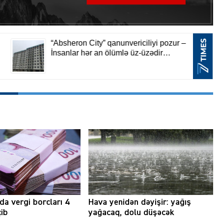
a vergi borcları 4
Hava yenidən dəyişir: yağış
çib
yağacaq, dolu düşəcək