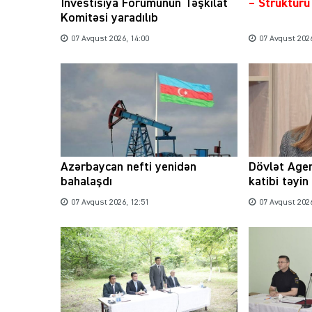
İnvestisiya Forumunun Təşkilat
– Struktur
Komitəsi yaradılıb
07 Avqust 2026, 14:00
07 Avqust 2026
Azərbaycan nefti yenidən
Dövlət Agen
bahalaşdı
katibi təyin
07 Avqust 2026, 12:51
07 Avqust 2026