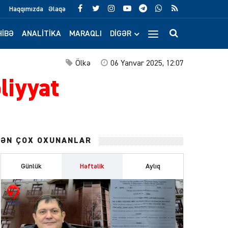
Haqqımızda
Əlaqə
IBƏ
ANALITIKA
MARAQLI
DIGƏR
Ölkə
06 Yanvar 2025, 12:07
liyyat
ƏN ÇOX OXUNANLAR
Günlük
Həftəlik
Aylıq