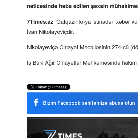
nəticəsində həbs edilən şəxsin mühakiməs
Qafqazinfo-ya istinadən xəbər ver
7Times.az
İvan Nikolayeviçdir.
Nikolayeviçə Cinayət Məcəlləsinin 274-cü (döv
İş Bakı Ağır Cinayətlər Məhkəməsində hakim A
Bizim Facebook səhifəmizə abunə olun