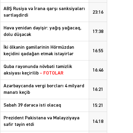
ABŞ Rusiya və İrana qarşı sanksiyaları
23:16
sərtləşdirdi
Hava yenidən dəyişir: yağış yağacaq,
17:38
dolu düşəcək
İki ölkənin gəmilərinin Hörmüzdən
16:55
keçidini qadağan etmək istəyirlər
Quba rayonunda növbəti təmizlik
16:46
aksiyası keçirilib
– FOTOLAR
Azərbaycanda vergi borcları 4 milyard
16:21
manatı keçib
Sabah 39 dərəcə isti olacaq
15:21
Prezident Pakistana və Malayziyaya
14:18
səfir təyin etdi