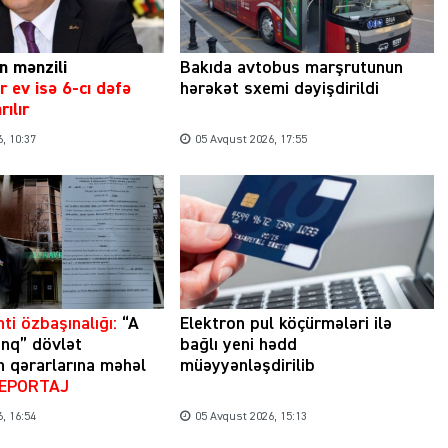
n mənzili
Bakıda avtobus marşrutunun
Şəhərsalma ili və qanunsuz tikintilər:
r ev isə 6-cı dəfə
hərəkət sxemi dəyişdirildi
nəzarət mexanizmi haradadır?
rılır
, 10:37
05 Avqust 2026, 17:55
01 İyun 2026, 11:28
ti özbaşınalığı:
“A
Elektron pul köçürmələri ilə
nq” dövlət
bağlı yeni hədd
n qərarlarına məhəl
müəyyənləşdirilib
REPORTAJ
, 16:54
05 Avqust 2026, 15:13