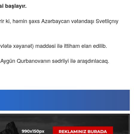
i başlayır.
ir ki, həmin şəxs Azərbaycan vətəndaşı Svetliçnıy
lətə xəyanət) maddəsi ilə ittiham elan edilib.
ygün Qurbanovanın sədrliyi ilə araşdırılacaq.