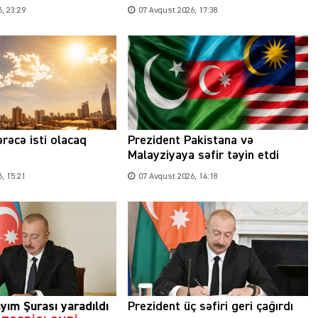
, 23:29
07 Avqust 2026, 17:38
rəcə isti olacaq
Prezident Pakistana və
Malayziyaya səfir təyin etdi
, 15:21
07 Avqust 2026, 14:18
yım Şurası yaradıldı
Prezident üç səfiri geri çağırdı