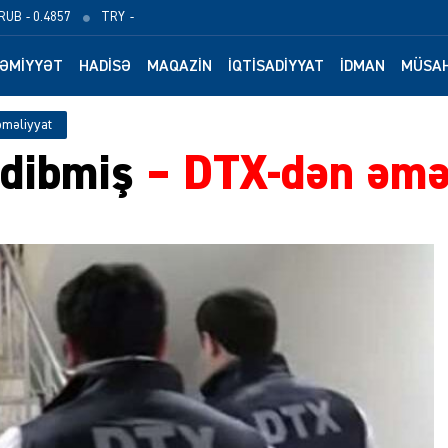
RUB
- 0.4857
TRY
-
ƏMIYYƏT
HADISƏ
MAQAZIN
İQTISADIYYAT
İDMAN
MÜSAH
əməliyyat
edibmiş
–
DTX-dən əmə