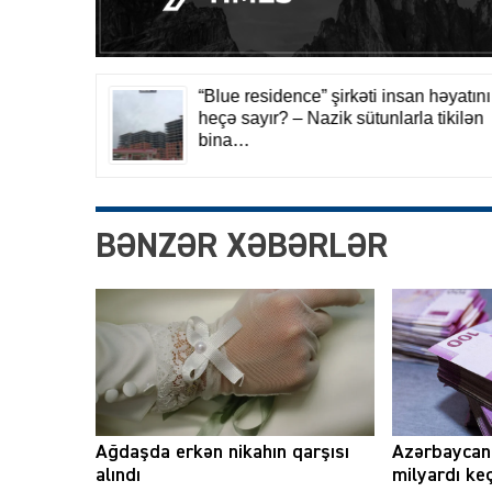
BƏNZƏR XƏBƏRLƏR
Ağdaşda erkən nikahın qarşısı
Azərbaycand
alındı
milyardı ke