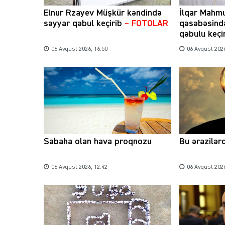
Elnur Rzayev Müşkür kəndində
İlqar Mahm
səyyar qəbul keçirib
– FOTOLAR
qəsəbəsind
qəbulu keçi
06 Avqust 2026, 16:50
06 Avqust 2026
Sabaha olan hava proqnozu
Bu ərazilər
06 Avqust 2026, 12:42
06 Avqust 2026