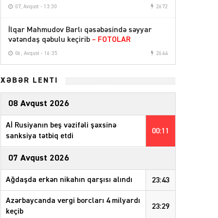
07, Avqust - 13:30
2672
İlqar Mahmudov Barlı qəsəbəsində səyyar
vətəndaş qəbulu keçirib
– FOTOLAR
06, Avqust - 16:35
2644
XƏBƏR LENTİ
08 Avqust 2026
Aİ Rusiyanın beş vəzifəli şəxsinə
00:11
sanksiya tətbiq etdi
07 Avqust 2026
Ağdaşda erkən nikahın qarşısı alındı
23:43
Azərbaycanda vergi borcları 4 milyardı
23:29
keçib