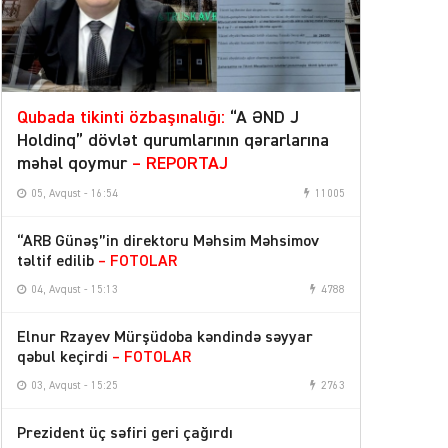
Qubada tikinti özbaşınalığı:
“A ƏND J
Holdinq” dövlət qurumlarının qərarlarına
məhəl qoymur
– REPORTAJ
05, Avqust - 16:54
11005
“ARB Günəş”in direktoru Məhsim Məhsimov
təltif edilib
– FOTOLAR
04, Avqust - 15:13
4788
Elnur Rzayev Mürşüdoba kəndində səyyar
qəbul keçirdi
– FOTOLAR
03, Avqust - 15:25
2763
Prezident üç səfiri geri çağırdı