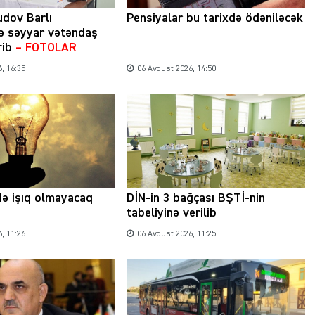
udov Barlı
Pensiyalar bu tarixdə ödəniləcək
ə səyyar vətəndaş
rib
– FOTOLAR
, 16:35
06 Avqust 2026, 14:50
də işıq olmayacaq
DİN-in 3 bağçası BŞTİ-nin
tabeliyinə verilib
, 11:26
06 Avqust 2026, 11:25