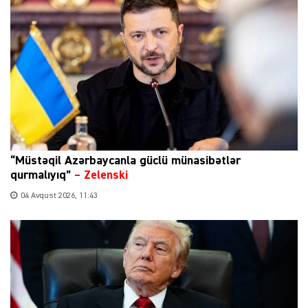
“Müstəqil Azərbaycanla güclü münasibətlər
qurmalıyıq”
–
Zelenski
04 Avqust 2026, 11:43