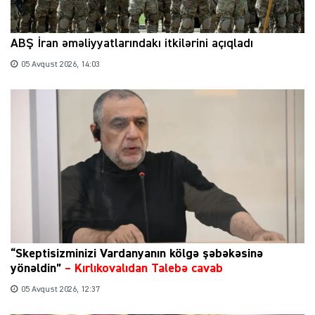
ABŞ İran əməliyyatlarındakı itkilərini açıqladı
05 Avqust 2026, 14:03
“Skeptisizminizi Vardanyanın kölgə şəbəkəsinə
yönəldin”
–
Kırlıkovalıdan Talebə cavab
05 Avqust 2026, 12:37