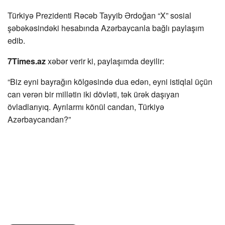
Türkiyə Prezidenti Rəcəb Tayyib Ərdoğan “X” sosial
şəbəkəsindəki hesabında Azərbaycanla bağlı paylaşım
edib.
7Times.az
xəbər verir ki, paylaşımda deyilir:
“Biz eyni bayrağın kölgəsində dua edən, eyni istiqlal üçün
can verən bir millətin iki dövləti, tək ürək daşıyan
övladlarıyıq. Ayrılarmı könül candan, Türkiyə
Azərbaycandan?”