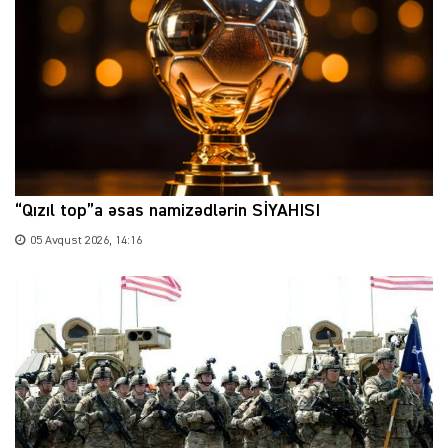
“Qızıl top”a əsas namizədlərin SİYAHISI
05 Avqust 2026, 14:16