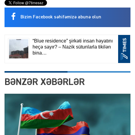
Bizim Facebook səhifəmizə abunə olun
BƏNZƏR XƏBƏRLƏR