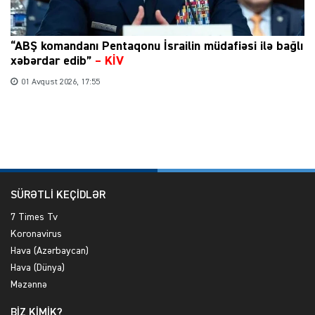
“ABŞ komandanı Pentaqonu İsrailin müdafiəsi ilə bağlı
xəbərdar edib”
–
KİV
01 Avqust 2026, 17:55
SÜRƏTLİ KEÇİDLƏR
7 Times Tv
Koronavirus
Hava (Azərbaycan)
Hava (Dünya)
Məzənnə
BİZ KİMİK?