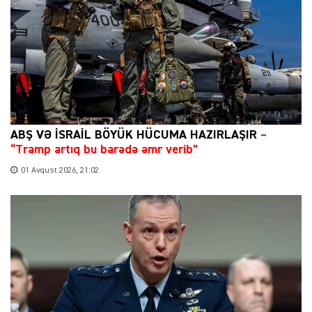
ABŞ VƏ İSRAİL BÖYÜK HÜCUMA HAZIRLAŞIR
–
“Tramp artıq bu barədə əmr verib”
01 Avqust 2026, 21:02