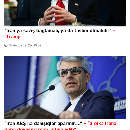
“İran ya saziş bağlamalı, ya da təslim olmalıdır”
–
Tramp
03 Avqust 2026, 19:59
“İran ABŞ ilə danışıqlar aparmır….”
–
“3 ölkə İrana
qarşı döyüşməkdən imtina edib”