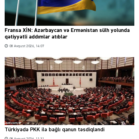
Fransa XİN: Azərbaycan və Ermənistan sülh yolunda
qətiyyətli addımlar atıblar
08 Avqust 2026, 14:07
Türkiyədə PKK ilə bağlı qanun təsdiqləndi
08 Avqust 2026, 11:31