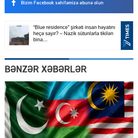
Bizim Facebook səhifəmizə abunə olun
BƏNZƏR XƏBƏRLƏR