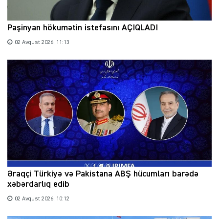
Paşinyan hökumətin istefasını AÇIQLADI
02 Avqust 2026, 11:13
Əraqçi Türkiyə və Pakistana ABŞ hücumları barədə
xəbərdarlıq edib
02 Avqust 2026, 10:12