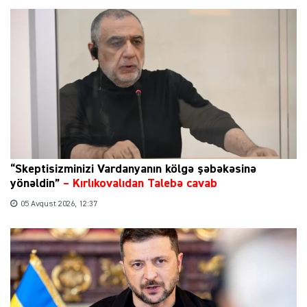
“Skeptisizminizi Vardanyanın kölgə şəbəkəsinə
yönəldin”
–
Kırlıkovalıdan Talebə cavab
05 Avqust 2026, 12:37