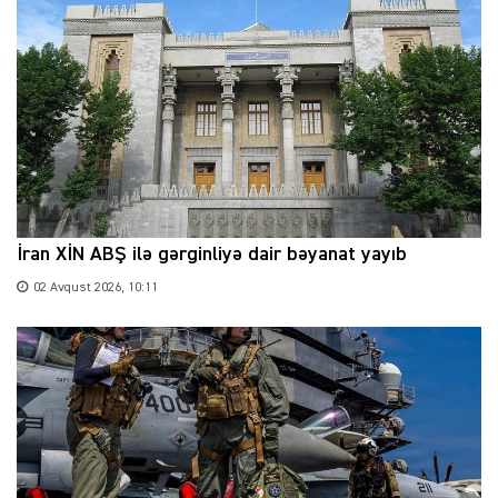
İran XİN ABŞ ilə gərginliyə dair bəyanat yayıb
02 Avqust 2026, 10:11