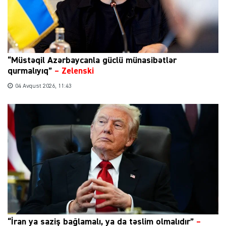
“Müstəqil Azərbaycanla güclü münasibətlər
qurmalıyıq”
–
Zelenski
04 Avqust 2026, 11:43
“İran ya saziş bağlamalı, ya da təslim olmalıdır”
–