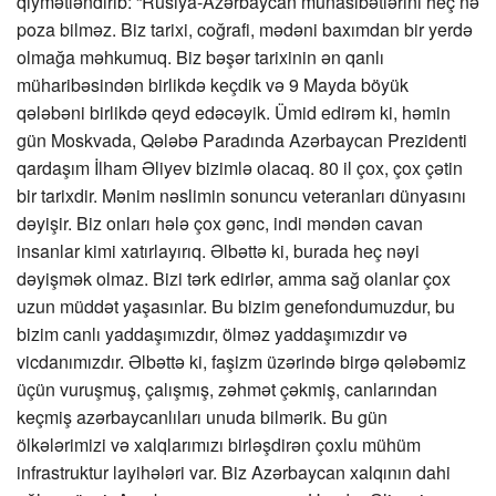
qiymətləndirib: “Rusiya-Azərbaycan münasibətlərini heç nə
poza bilməz. Biz tarixi, coğrafi, mədəni baxımdan bir yerdə
olmağa məhkumuq. Biz bəşər tarixinin ən qanlı
müharibəsindən birlikdə keçdik və 9 Mayda böyük
qələbəni birlikdə qeyd edəcəyik. Ümid edirəm ki, həmin
gün Moskvada, Qələbə Paradında Azərbaycan Prezidenti
qardaşım İlham Əliyev bizimlə olacaq. 80 il çox, çox çətin
bir tarixdir. Mənim nəslimin sonuncu veteranları dünyasını
dəyişir. Biz onları hələ çox gənc, indi məndən cavan
insanlar kimi xatırlayırıq. Əlbəttə ki, burada heç nəyi
dəyişmək olmaz. Bizi tərk edirlər, amma sağ olanlar çox
uzun müddət yaşasınlar. Bu bizim genefondumuzdur, bu
bizim canlı yaddaşımızdır, ölməz yaddaşımızdır və
vicdanımızdır. Əlbəttə ki, faşizm üzərində birgə qələbəmiz
üçün vuruşmuş, çalışmış, zəhmət çəkmiş, canlarından
keçmiş azərbaycanlıları unuda bilmərik. Bu gün
ölkələrimizi və xalqlarımızı birləşdirən çoxlu mühüm
infrastruktur layihələri var. Biz Azərbaycan xalqının dahi