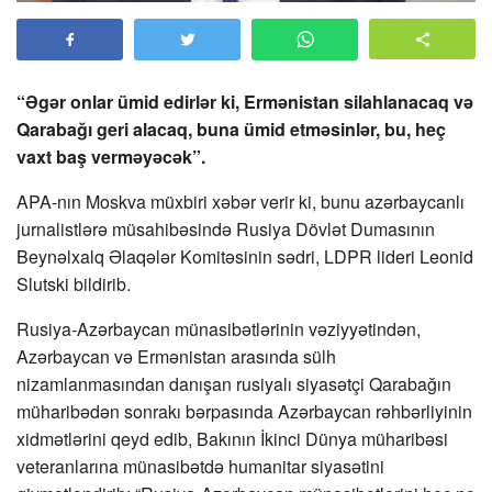
“Əgər onlar ümid edirlər ki, Ermənistan silahlanacaq və
Qarabağı geri alacaq, buna ümid etməsinlər, bu, heç
vaxt baş verməyəcək”.
APA-nın Moskva müxbiri xəbər verir ki, bunu azərbaycanlı
jurnalistlərə müsahibəsində Rusiya Dövlət Dumasının
Beynəlxalq Əlaqələr Komitəsinin sədri, LDPR lideri Leonid
Slutski bildirib.
Rusiya-Azərbaycan münasibətlərinin vəziyyətindən,
Azərbaycan və Ermənistan arasında sülh
nizamlanmasından danışan rusiyalı siyasətçi Qarabağın
müharibədən sonrakı bərpasında Azərbaycan rəhbərliyinin
xidmətlərini qeyd edib, Bakının İkinci Dünya müharibəsi
veteranlarına münasibətdə humanitar siyasətini