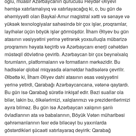
oğlu, müasir Azərbaycanın qurucusu Heydər Əliyevi
həmişə xatırlamalıyıq və xatırlayacağıq ki, o, bu gün də
əhəmiyyətli olan Baykal-Amur magistral xətti və sənaye və
yüksək texnologiyalar sahəsində bir çox işlər, proqramlar,
layihələr üçün böyük işlər görmüşdür. İlham Əliyev bu gün
atasının vəsiyyətini yerinə yetirərək yoxsulluqla mübarizə
proqramını həyata keçirib və Azərbaycanı enerji cəhətdən
müstəqil dövlətinə çevirib. Azərbaycan bir çox beynəlxalq
forumların, platformaların və formatların mərkəzidir. Bu
hadisələr qlobal miqyasda əlamətdar hadisələrə çevrilir.
Əlbəttə ki, İlham Əliyev dahi atasının əsas vəsiyyətini
yerinə yetirdi, Qarabağı Azərbaycancana, vətənə qaytardı.
Bu gün isə Qarabağ sürətlə inkişaf edir. Bəzi suallar ola
bilər, lakin bu, ölkələrimizi, xalqlarımızı və prezidentlərimizi
ayıra bilməz. Bu gün isə Azərbaycan xalqının şanlı
övladlarının ata və babalarının, Böyük Vətən müharibəsi
qəhrəmanlarının fəxr edə biləcəyi bu yaxınlarda
göstərdikləri şücaəti xatırlayaraq deyirik: Qarabağ