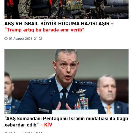
ABŞ VƏ İSRAİL BÖYÜK HÜCUMA HAZIRLAŞIR
–
“Tramp artıq bu barədə əmr verib”
01 Avqust 2026, 21:02
“ABŞ komandanı Pentaqonu İsrailin müdafiəsi ilə bağlı
xəbərdar edib”
–
KİV