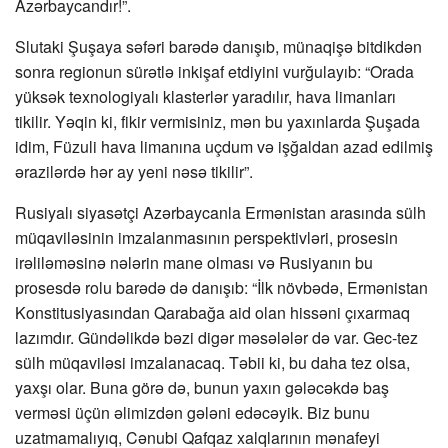
Azərbaycandır!”.
Slutaki Şuşaya səfəri barədə danışıb, münaqişə bitdikdən
sonra regionun sürətlə inkişaf etdiyini vurğulayıb: “Orada
yüksək texnologiyalı klasterlər yaradılır, hava limanları
tikilir. Yəqin ki, fikir vermisiniz, mən bu yaxınlarda Şuşada
idim, Füzuli hava limanına uçdum və işğaldan azad edilmiş
ərazilərdə hər ay yeni nəsə tikilir”.
Rusiyalı siyasətçi Azərbaycanla Ermənistan arasında sülh
müqaviləsinin imzalanmasının perspektivləri, prosesin
irəliləməsinə nələrin mane olması və Rusiyanın bu
prosesdə rolu barədə də danışıb: “İlk növbədə, Ermənistan
Konstitusiyasından Qarabağa aid olan hissəni çıxarmaq
lazımdır. Gündəlikdə bəzi digər məsələlər də var. Gec-tez
sülh müqaviləsi imzalanacaq. Təbii ki, bu daha tez olsa,
yaxşı olar. Buna görə də, bunun yaxın gələcəkdə baş
verməsi üçün əlimizdən gələni edəcəyik. Biz bunu
uzatmamalıyıq, Cənubi Qafqaz xalqlarının mənafeyi