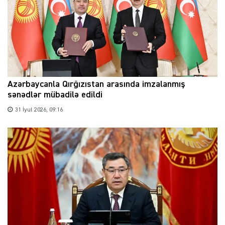
Azərbaycanla Qırğızıstan arasında imzalanmış
sənədlər mübadilə edildi
31 İyul 2026, 09:16