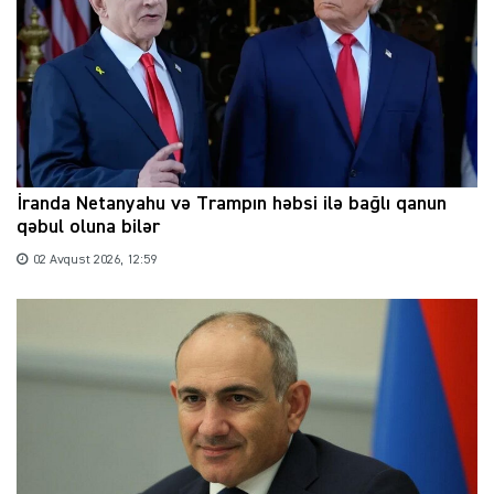
İranda Netanyahu və Trampın həbsi ilə bağlı qanun
qəbul oluna bilər
02 Avqust 2026, 12:59