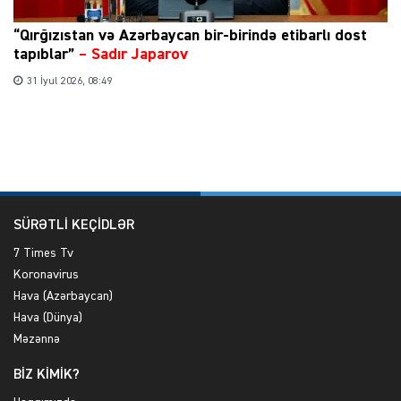
“Qırğızıstan və Azərbaycan bir-birində etibarlı dost
tapıblar”
–
Sadır Japarov
31 İyul 2026, 08:49
SÜRƏTLİ KEÇİDLƏR
7 Times Tv
Koronavirus
Hava (Azərbaycan)
Hava (Dünya)
Məzənnə
BİZ KİMİK?