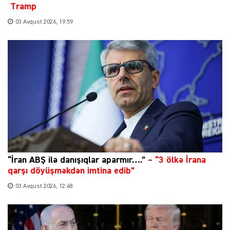
Tramp
03 Avqust 2026, 19:59
“İran ABŞ ilə danışıqlar aparmır….”
–
“3 ölkə İrana
qarşı döyüşməkdən imtina edib”
03 Avqust 2026, 12:48