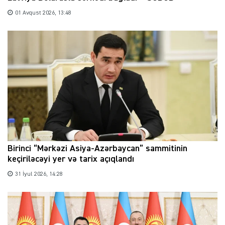
01 Avqust 2026, 13:48
Birinci “Mərkəzi Asiya-Azərbaycan” sammitinin
keçiriləcəyi yer və tarix açıqlandı
31 İyul 2026, 14:28