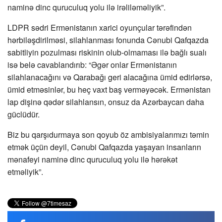
naminə dinc quruculuq yolu ilə irəliləməliyik”.
LDPR sədri Ermənistanın xarici oyunçular tərəfindən
hərbiləşdirilməsi, silahlanması fonunda Cənubi Qafqazda
sabitliyin pozulması riskinin olub-olmaması ilə bağlı sualı
isə belə cavablandırıb: “Əgər onlar Ermənistanın
silahlanacağını və Qarabağı geri alacağına ümid edirlərsə,
ümid etməsinlər, bu heç vaxt baş verməyəcək. Ermənistan
lap dişinə qədər silahlansın, onsuz da Azərbaycan daha
güclüdür.
Biz bu qarşıdurmaya son qoyub öz ambisiyalarımızı təmin
etmək üçün deyil, Cənubi Qafqazda yaşayan insanların
mənafeyi naminə dinc quruculuq yolu ilə hərəkət
etməliyik”.