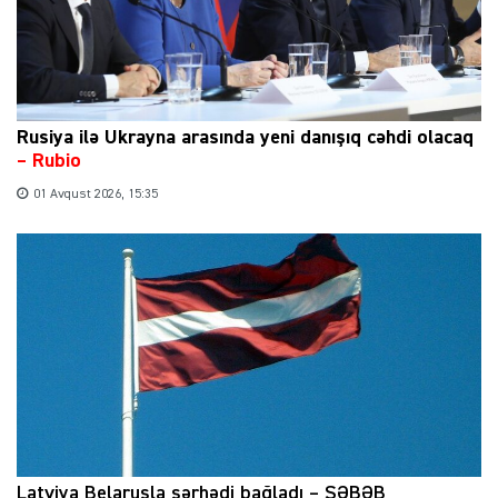
Rusiya ilə Ukrayna arasında yeni danışıq cəhdi olacaq
– Rubio
01 Avqust 2026, 15:35
Latviya Belarusla sərhədi bağladı – SƏBƏB