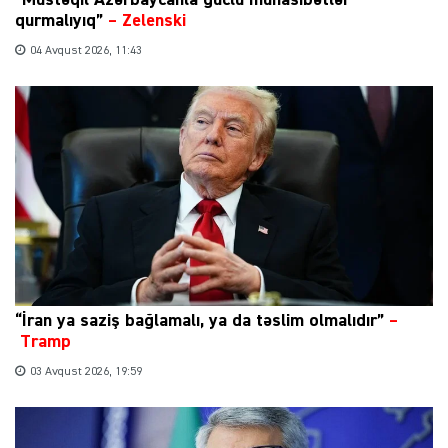
“Müstəqil Azərbaycanla güclü münasibətlər
qurmalıyıq”
–
Zelenski
04 Avqust 2026, 11:43
“İran ya saziş bağlamalı, ya da təslim olmalıdır”
–
Tramp
03 Avqust 2026, 19:59