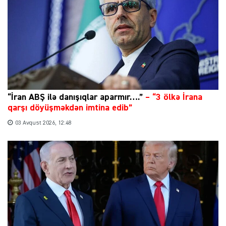
“İran ABŞ ilə danışıqlar aparmır….”
–
“3 ölkə İrana
qarşı döyüşməkdən imtina edib”
03 Avqust 2026, 12:48