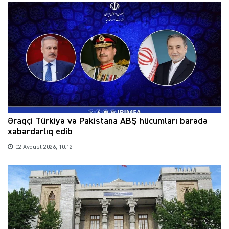
Əraqçi Türkiyə və Pakistana ABŞ hücumları barədə
xəbərdarlıq edib
02 Avqust 2026, 10:12