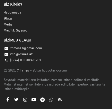
BİZ KİMİK?
Haqqımızda
Əlaqə
Media
Məxfilik Siyasəti
BİZİMLƏ ƏLAQƏ
7timesaz@gmail.com
info@7times.az
(+994) 050 308-61-18
© 2020,
7 Times
– Bütün hüquqlar qorunur.
Saytdakı materialların istifadəsi zamanı istinad edilməsi vacibdir.
Məlumat internet səhifələrində istifadə edildikdə hiperlink vasitəsi ilə
istinad mütləqdir.