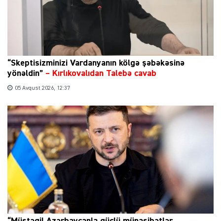
“Skeptisizminizi Vardanyanın kölgə şəbəkəsinə
yönəldin”
–
Kırlıkovalıdan Talebə cavab
05 Avqust 2026, 12:37