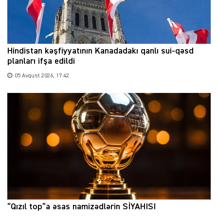
Hindistan kəşfiyyatının Kanadadakı qanlı sui-qəsd
planları ifşa edildi
05 Avqust 2026, 17:42
“Qızıl top”a əsas namizədlərin SİYAHISI