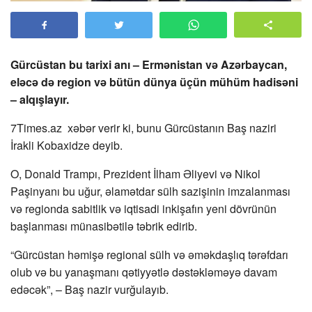
Gürcüstan bu tarixi anı – Ermənistan və Azərbaycan,
eləcə də region və bütün dünya üçün mühüm hadisəni
– alqışlayır.
7Times.az xəbər verir ki, bunu Gürcüstanın Baş naziri
İrakli Kobaxidze deyib.
O, Donald Trampı, Prezident İlham Əliyevi və Nikol
Paşinyanı bu uğur, əlamətdar sülh sazişinin imzalanması
və regionda sabitlik və iqtisadi inkişafın yeni dövrünün
başlanması münasibətilə təbrik edirib.
“Gürcüstan həmişə regional sülh və əməkdaşlıq tərəfdarı
olub və bu yanaşmanı qətiyyətlə dəstəkləməyə davam
edəcək”, – Baş nazir vurğulayıb.