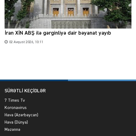
İran XİN ABŞ ilə gərginliyə dair bəyanat yayıb
02 Avqust 2026, 10:11
SÜRƏTLİ KEÇİDLƏR
7 Times Tv
Koronavirus
Hava (Azərbaycan)
Hava (Dünya)
Məzənnə