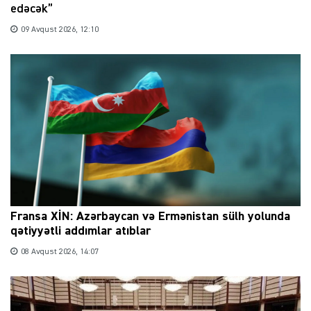
edəcək”
09 Avqust 2026, 12:10
Fransa XİN: Azərbaycan və Ermənistan sülh yolunda
qətiyyətli addımlar atıblar
08 Avqust 2026, 14:07