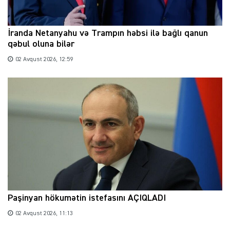
İranda Netanyahu və Trampın həbsi ilə bağlı qanun
qəbul oluna bilər
02 Avqust 2026, 12:59
Paşinyan hökumətin istefasını AÇIQLADI
02 Avqust 2026, 11:13