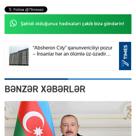
Şahidi olduğunuz hadisələri çəkib bizə göndərin!
BƏNZƏR XƏBƏRLƏR