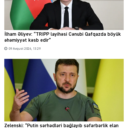
İlham Əliyev: “TRIPP layihəsi Cənubi Qafqazda böyük
əhəmiyyət kəsb edir”
09 Avqust 2026, 13:29
Zelenski: “Putin sərhədləri bağlayıb səfərbərlik elan