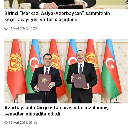
Birinci “Mərkəzi Asiya-Azərbaycan” sammitinin
keçiriləcəyi yer və tarix açıqlandı
31 İyul 2026, 14:28
Azərbaycanla Qırğızıstan arasında imzalanmış
sənədlər mübadilə edildi
31 İyul 2026, 09:16