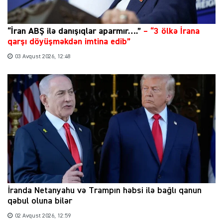
“İran ABŞ ilə danışıqlar aparmır….”
–
“3 ölkə İrana
qarşı döyüşməkdən imtina edib”
03 Avqust 2026, 12:48
İranda Netanyahu və Trampın həbsi ilə bağlı qanun
qəbul oluna bilər
02 Avqust 2026, 12:59