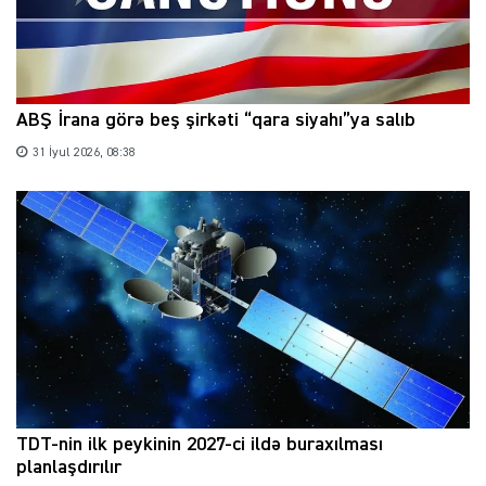
ABŞ İrana görə beş şirkəti “qara siyahı”ya salıb
31 İyul 2026, 08:38
TDT-nin ilk peykinin 2027-ci ildə buraxılması
planlaşdırılır