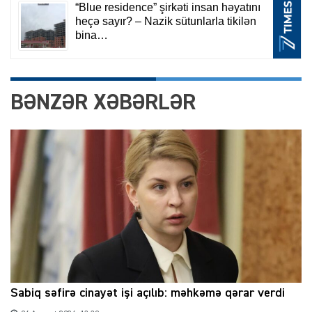
BƏNZƏR XƏBƏRLƏR
Sabiq səfirə cinayət işi açılıb: məhkəmə qərar verdi