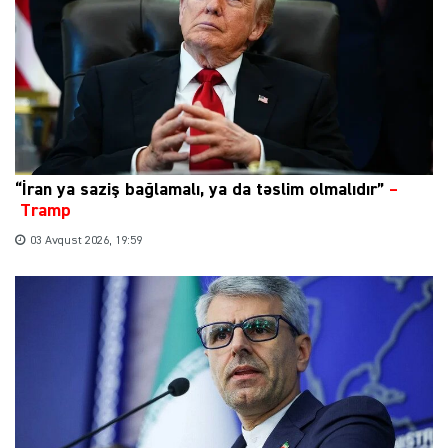
“İran ya saziş bağlamalı, ya da təslim olmalıdır”
–
Tramp
03 Avqust 2026, 19:59