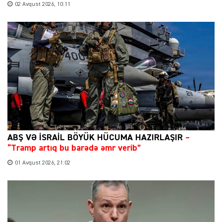
02 Avqust 2026, 10:11
ABŞ VƏ İSRAİL BÖYÜK HÜCUMA HAZIRLAŞIR
–
“Tramp artıq bu barədə əmr verib”
01 Avqust 2026, 21:02