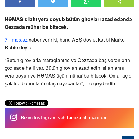
HƏMAS silahı yerə qoyub bütün girovları azad edəndə
Qəzzada müharibə bitəcək.
7Times.az
xəbər verir ki, bunu ABŞ dövlət katibi Marko
Rubio deyib.
“Bütün girovlarla maraqlanırıq və Qəzzada baş verənlərin
çox sadə həlli var. Bütün girovları azad edin, silahlarını
yerə qoyun və HƏMAS üçün müharibə bitəcək. Onlar açıq
şəkildə bununla razılaşmayacaqlar”, – o qeyd edib.
Bizim Instagram səhifəmizə abunə olun