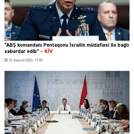
“ABŞ komandanı Pentaqonu İsrailin müdafiəsi ilə bağlı
xəbərdar edib”
–
KİV
01 Avqust 2026, 17:55