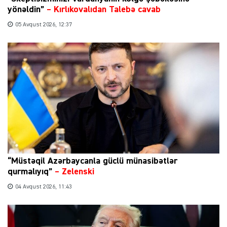
yönəldin”
–
Kırlıkovalıdan Talebə cavab
05 Avqust 2026, 12:37
“Müstəqil Azərbaycanla güclü münasibətlər
qurmalıyıq”
–
Zelenski
04 Avqust 2026, 11:43