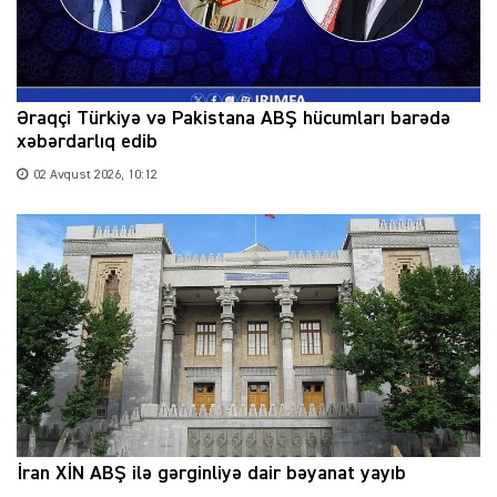
Əraqçi Türkiyə və Pakistana ABŞ hücumları barədə
xəbərdarlıq edib
02 Avqust 2026, 10:12
İran XİN ABŞ ilə gərginliyə dair bəyanat yayıb