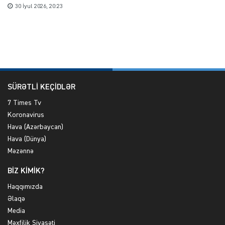
30 İyul 2026, 20:23
SÜRƏTLİ KEÇİDLƏR
7 Times Tv
Koronavirus
Hava (Azərbaycan)
Hava (Dünya)
Məzənnə
BİZ KİMİK?
Haqqımızda
Əlaqə
Media
Məxfilik Siyasəti