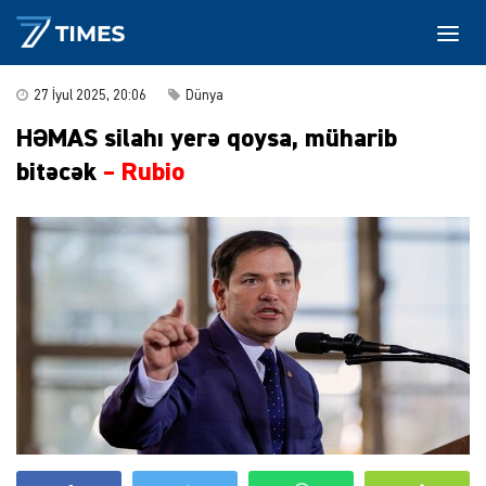
27 İyul 2025, 20:06
Dünya
HƏMAS silahı yerə qoysa, müharib
bitəcək
– Rubio