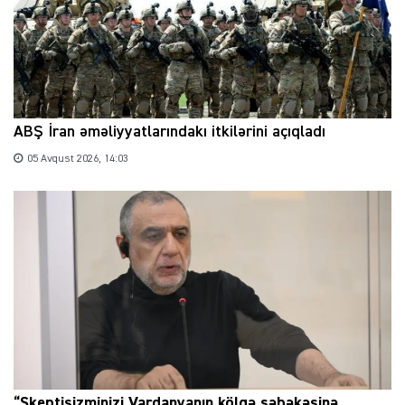
ABŞ İran əməliyyatlarındakı itkilərini açıqladı
05 Avqust 2026, 14:03
“Skeptisizminizi Vardanyanın kölgə şəbəkəsinə