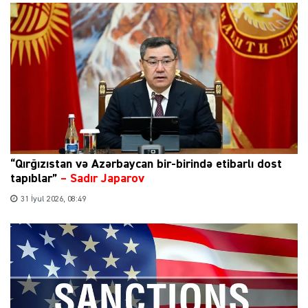
“Qırğızıstan və Azərbaycan bir-birində etibarlı dost
tapıblar”
–
Sadır Japarov
31 İyul 2026, 08:49