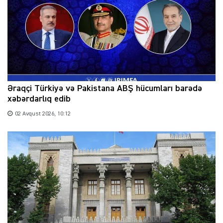
Əraqçi Türkiyə və Pakistana ABŞ hücumları barədə
xəbərdarlıq edib
02 Avqust 2026, 10:12