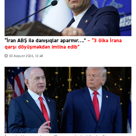
“İran ABŞ ilə danışıqlar aparmır….”
–
“3 ölkə İrana
qarşı döyüşməkdən imtina edib”
03 Avqust 2026, 12:48