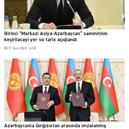
Birinci “Mərkəzi Asiya-Azərbaycan” sammitinin
keçiriləcəyi yer və tarix açıqlandı
31 İyul 2026, 14:28
Azərbaycanla Qırğızıstan arasında imzalanmış