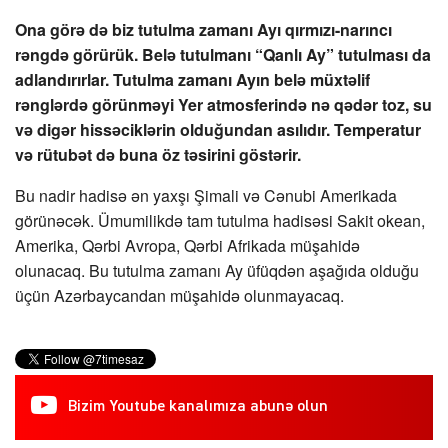
Ona görə də biz tutulma zamanı Ayı qırmızı-narıncı
rəngdə görürük. Belə tutulmanı “Qanlı Ay” tutulması da
adlandırırlar. Tutulma zamanı Ayın belə müxtəlif
rənglərdə görünməyi Yer atmosferində nə qədər toz, su
və digər hissəciklərin olduğundan asılıdır. Temperatur
və rütubət də buna öz təsirini göstərir.
Bu nadir hadisə ən yaxşı Şimali və Cənubi Amerikada
görünəcək. Ümumilikdə tam tutulma hadisəsi Sakit okean,
Amerika, Qərbi Avropa, Qərbi Afrikada müşahidə
olunacaq. Bu tutulma zamanı Ay üfüqdən aşağıda olduğu
üçün Azərbaycandan müşahidə olunmayacaq.
Bizim Youtube kanalımıza abunə olun