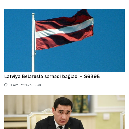
Latviya Belarusla sərhədi bağladı – SƏBƏB
01 Avqust 2026, 13:48