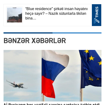
BƏNZƏR XƏBƏRLƏR
Aİ Rusiyanın beş vəzifəli şəxsinə sanksiya tətbiq etdi