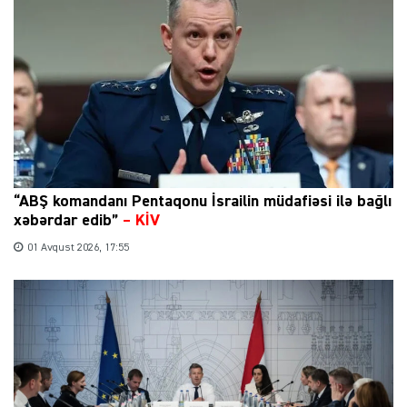
“ABŞ komandanı Pentaqonu İsrailin müdafiəsi ilə bağlı
xəbərdar edib”
–
KİV
01 Avqust 2026, 17:55