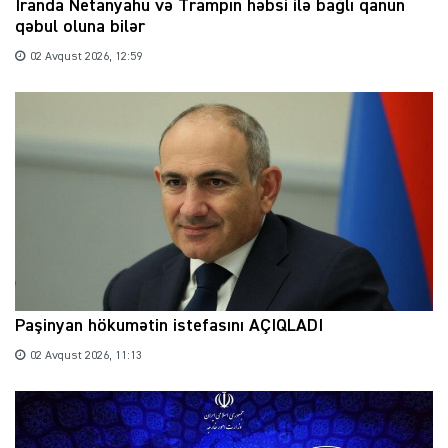
İranda Netanyahu və Trampın həbsi ilə bağlı qanun
qəbul oluna bilər
02 Avqust 2026, 12:59
Paşinyan hökumətin istefasını AÇIQLADI
02 Avqust 2026, 11:13