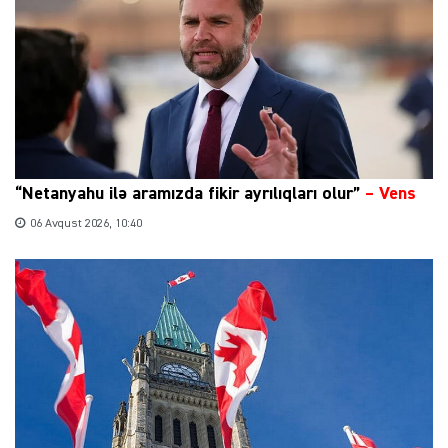
“Netanyahu ilə aramızda fikir ayrılıqları olur”
–
Vens
06 Avqust 2026, 10:40