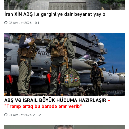
İran XİN ABŞ ilə gərginliyə dair bəyanat yayıb
02 Avqust 2026, 10:11
ABŞ VƏ İSRAİL BÖYÜK HÜCUMA HAZIRLAŞIR
–
“Tramp artıq bu barədə əmr verib”
01 Avqust 2026, 21:02