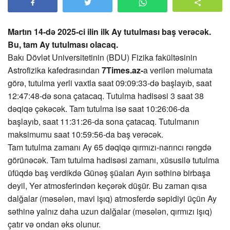
Martın 14-də 2025-ci ilin ilk Ay tutulması baş verəcək.
Bu, tam Ay tutulması olacaq.
Bakı Dövlət Universitetinin (BDU) Fizika fakültəsinin
Astrofizika kafedrasından
7Times.az-
a verilən məlumata
görə, tutulma yerli vaxtla saat 09:09:33-də başlayıb, saat
12:47:48-də sona çatacaq. Tutulma hadisəsi 3 saat 38
dəqiqə çəkəcək. Tam tutulma isə saat 10:26:06-da
başlayıb, saat 11:31:26-da sona çatacaq. Tutulmanın
maksimumu saat 10:59:56-da baş verəcək.
Tam tutulma zamanı Ay 65 dəqiqə qırmızı-narıncı rəngdə
görünəcək. Tam tutulma hadisəsi zamanı, xüsusilə tutulma
üfüqdə baş verdikdə Günəş şüaları Ayın səthinə birbaşa
deyil, Yer atmosferindən keçərək düşür. Bu zaman qısa
dalğalar (məsələn, mavi işıq) atmosferdə səpidiyi üçün Ay
səthinə yalnız daha uzun dalğalar (məsələn, qırmızı işıq)
çatır və ondan əks olunur.