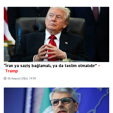
“İran ya saziş bağlamalı, ya da təslim olmalıdır”
–
Tramp
03 Avqust 2026, 19:59