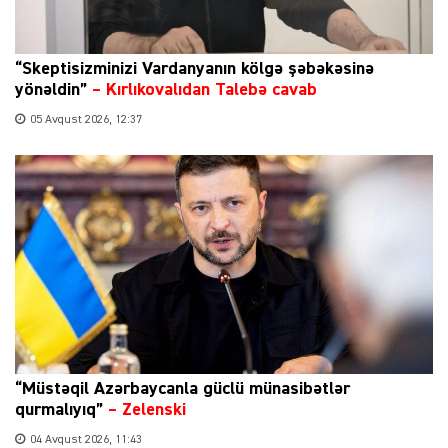
“Skeptisizminizi Vardanyanın kölgə şəbəkəsinə
yönəldin”
–
Kırlıkovalıdan Talebə cavab
05 Avqust 2026, 12:37
“Müstəqil Azərbaycanla güclü münasibətlər
qurmalıyıq”
–
Zelenski
04 Avqust 2026, 11:43