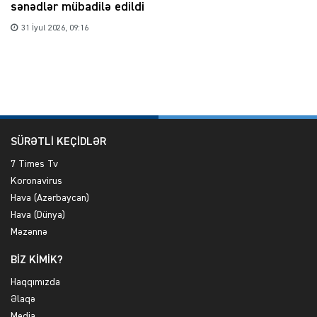
sənədlər mübadilə edildi
31 İyul 2026, 09:16
SÜRƏTLİ KEÇİDLƏR
7 Times Tv
Koronavirus
Hava (Azərbaycan)
Hava (Dünya)
Məzənnə
BİZ KİMİK?
Haqqımızda
Əlaqə
Media