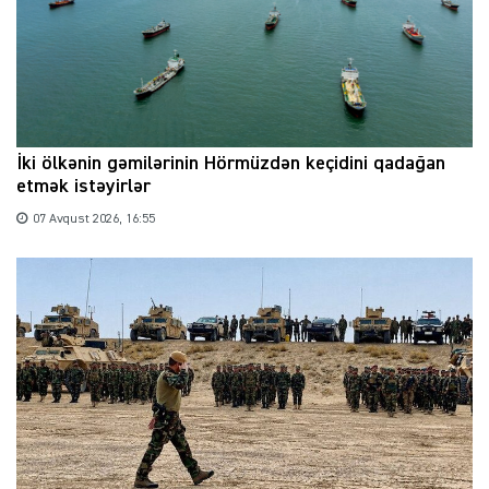
İki ölkənin gəmilərinin Hörmüzdən keçidini qadağan
etmək istəyirlər
07 Avqust 2026, 16:55