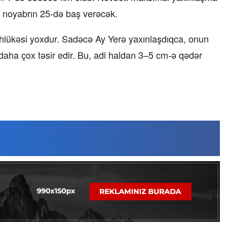
l noyabrın 25-də baş verəcək.
əhlükəsi yoxdur. Sadəcə Ay Yerə yaxınlaşdıqca, onun
daha çox təsir edir. Bu, adi haldan 3–5 cm-ə qədər