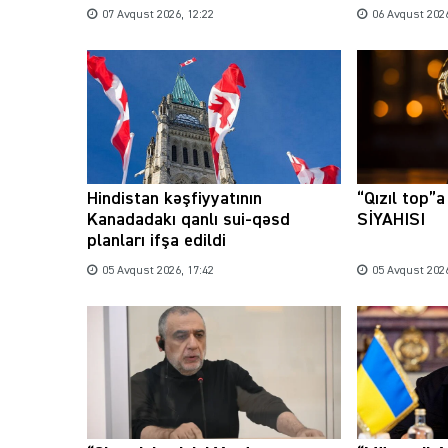
07 Avqust 2026, 12:22
06 Avqust 2026
Hindistan kəşfiyyatının
“Qızıl top”
Kanadadakı qanlı sui-qəsd
SİYAHISI
planları ifşa edildi
05 Avqust 2026, 17:42
05 Avqust 2026