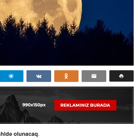
.
ahidə olunacaq