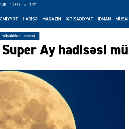
RUB
- 0.4857
TRY
-
ƏMIYYƏT
HADISƏ
MAQAZIN
İQTISADIYYAT
İDMAN
MÜSAH
si müşahidə olunacaq
i Super Ay hadisəsi m