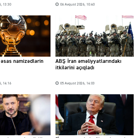
, 13:30
06 Avqust 2026, 10:40
a əsas namizədlərin
ABŞ İran əməliyyatlarındakı
itkilərini açıqladı
, 14:16
05 Avqust 2026, 14:03