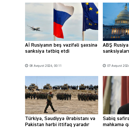
Aİ Rusiyanın beş vəzifəli şəxsinə
ABŞ Rusiya 
sanksiya tətbiq etdi
sanksiyaları
08 Avqust 2026, 00:11
07 Avqust 2026
Türkiyə, Səudiyyə Ərəbistanı və
Sabiq səfirə
Pakistan hərbi ittifaq yaradır
məhkəmə qə