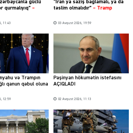
zərbaycanla güclü
“İran ya saziş bağlamalı, ya da
ər qurmalıyıq”
–
təslim olmalıdır”
–
Tramp
, 11:43
03 Avqust 2026, 19:59
anyahu və Trampın
Paşinyan hökumətin istefasını
ağlı qanun qəbul oluna
AÇIQLADI
, 12:59
02 Avqust 2026, 11:13
Şəhərsalma ili və qanunsuz tikintilər:
nəzarət mexanizmi haradadır?
01 İyun 2026, 11:28