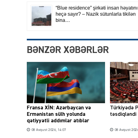
BƏNZƏR XƏBƏRLƏR
Fransa XİN: Azərbaycan və
Türkiyədə P
Ermənistan sülh yolunda
təsdiqləndi
qətiyyətli addımlar atıblar
08 Avqust 2026, 14:07
08 Avqust 2026