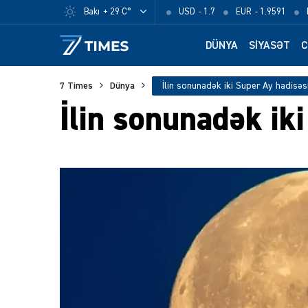
Bakı
+ 29 C°
USD
- 1.7
EUR
- 1.9591
DÜNYA
SIYASƏT
C
7 Times
Dünya
İlin sonunadək iki Super Ay hadisə
İlin sonunadək ik