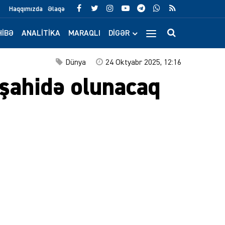
Haqqımızda
Əlaqə
IBƏ
ANALITIKA
MARAQLI
DIGƏR
Dünya
24 Oktyabr 2025, 12:16
üşahidə olunacaq