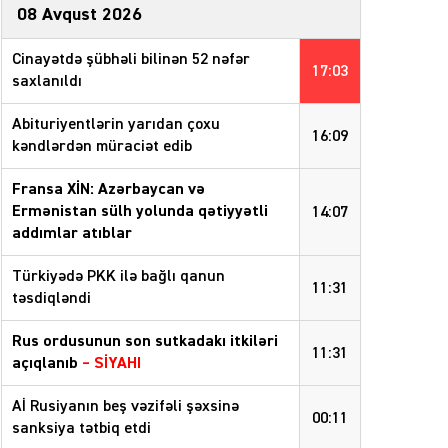
08 Avqust 2026
Cinayətdə şübhəli bilinən 52 nəfər
17:03
saxlanıldı
Abituriyentlərin yarıdan çoxu
16:09
kəndlərdən müraciət edib
Fransa XİN: Azərbaycan və
Ermənistan sülh yolunda qətiyyətli
14:07
addımlar atıblar
Türkiyədə PKK ilə bağlı qanun
11:31
təsdiqləndi
Rus ordusunun son sutkadakı itkiləri
11:31
açıqlanıb
–
SİYAHI
Aİ Rusiyanın beş vəzifəli şəxsinə
00:11
sanksiya tətbiq etdi