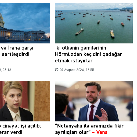
və İrana qarşı
İki ölkənin gəmilərinin
 sərtləşdirdi
Hörmüzdən keçidini qadağan
etmək istəyirlər
, 23:16
07 Avqust 2026, 16:55
 cinayət işi açılıb:
“Netanyahu ilə aramızda fikir
rar verdi
ayrılıqları olur”
–
Vens