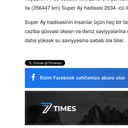
ilə (356447 km) Super Ay hadisəsi 2034 -cü i
Super Ay hadisəsinin insanlar üçün heç bir t
cazibə qüvvəsi okean və dəniz səviyyələrinə 
daha yüksək su səviyyəsinə səbəb ola bilər.
Bizim Facebook səhifəmizə abunə olun