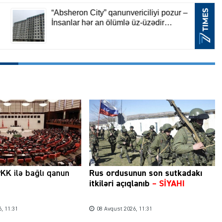
KK ilə bağlı qanun
Rus ordusunun son sutkadakı
itkiləri açıqlanıb
–
SİYAHI
, 11:31
08 Avqust 2026, 11:31