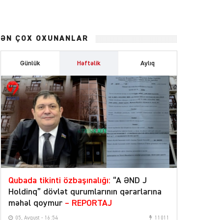
ƏN ÇOX OXUNANLAR
Günlük
Həftəlik
Aylıq
Qubada tikinti özbaşınalığı:
“A ƏND J
Holdinq” dövlət qurumlarının qərarlarına
məhəl qoymur
– REPORTAJ
05, Avqust - 16:54
11011