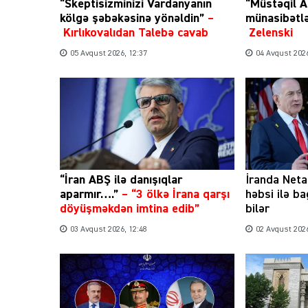
“Skeptisizminizi Vardanyanın
“Müstəqil A
kölgə şəbəkəsinə yönəldin”
–
münasibətl
Kırlıkovalıdan Talebə cavab
Zelenski
05 Avqust 2026, 12:37
04 Avqust 2026
“İran ABŞ ilə danışıqlar
İranda Net
aparmır….”
–
“3 ölkə İrana qarşı
həbsi ilə b
döyüşməkdən imtina edib”
bilər
03 Avqust 2026, 12:48
02 Avqust 2026