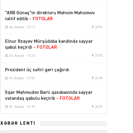
“ARB Günəş”in direktoru Məhsim Məhsimov
təltif edilib
– FOTOLAR
04, Avqust - 15:13
4793
Elnur Rzayev Mürşüdoba kəndində səyyar
qəbul keçirdi
– FOTOLAR
03, Avqust - 15:25
2770
Prezident üç səfiri geri çağırdı
07, Avqust - 13:30
2678
İlqar Mahmudov Barlı qəsəbəsində səyyar
vətəndaş qəbulu keçirib
– FOTOLAR
06, Avqust - 16:35
2653
XƏBƏR LENTİ