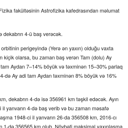
Fizika fakültəsinin Astrofizika kafedrasından məlumat
və dekabrın 4-ü baş verəcək.
orbitinin perigeyində (Yerə ən yaxın) olduğu vaxta
n kiçik olarsa, bu zaman baş verən Tam (dolu) Ay
di tam Aydan 7–14% böyük və təxminən 15–30% parlaq
n 4-də Ay adi tam Aydan təxminən 8% böyük və 16%
m, dekabrın 4-də isə 356961 km təşkil edəcək. Ayın
i il yanvarın 4-də baş verib və bu zaman məsafə
laşma 1948-ci il yanvarın 26-da 356508 km, 2016-cı
rın 1-də 356565 km olub. Növbəti maksimal yaxınlaşma