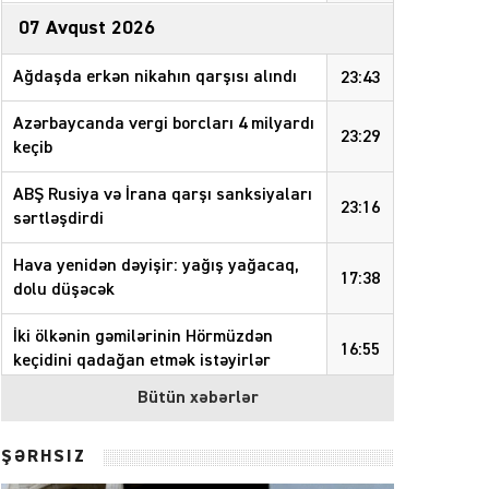
07 Avqust 2026
Ağdaşda erkən nikahın qarşısı alındı
23:43
Azərbaycanda vergi borcları 4 milyardı
23:29
keçib
ABŞ Rusiya və İrana qarşı sanksiyaları
23:16
sərtləşdirdi
Hava yenidən dəyişir: yağış yağacaq,
17:38
dolu düşəcək
İki ölkənin gəmilərinin Hörmüzdən
16:55
keçidini qadağan etmək istəyirlər
Bütün xəbərlər
Quba rayonunda növbəti təmizlik
16:46
aksiyası keçirilib
– FOTOLAR
ŞƏRHSİZ
Azərbaycanda vergi borcları 4 milyard