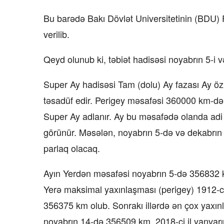
Bu barədə Bakı Dövlət Universitetinin (BDU) 
verilib.
Qeyd olunub ki, təbiət hadisəsi noyabrın 5-i 
Super Ay hadisəsi Tam (dolu) Ay fazası Ay öz 
təsadüf edir. Perigey məsafəsi 360000 km-də
Super Ay adlanır. Ay bu məsafədə olanda a
görünür. Məsələn, noyabrın 5-də və dekabrı
parlaq olacaq.
Ayın Yerdən məsafəsi noyabrın 5-də 356832 k
Yerə maksimal yaxınlaşması (perigey) 1912-c
356375 km olub. Sonrakı illərdə ən çox yaxın
noyabrın 14-də 356509 km, 2018-ci il yanva