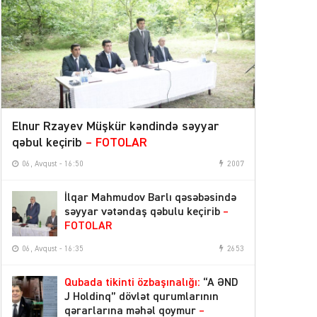
12:22
Pakistan hərbi ittifaq yaradır
06 Avqust 2026
Rusiya-Ukrayna müharibəsi
17:29
dayandırılmalıdır
– Nazir
Məhəmməd Salah “Trabzonspor”la
Elnur Rzayev Müşkür kəndində səyyar
17:09
müqavilə bağladı
qəbul keçirib
– FOTOLAR
06, Avqust - 16:50
2007
Elnur Rzayev Müşkür kəndində səyyar
16:50
qəbul keçirib
– FOTOLAR
İlqar Mahmudov Barlı qəsəbəsində
səyyar vətəndaş qəbulu keçirib
–
İlqar Mahmudov Barlı qəsəbəsində
FOTOLAR
səyyar vətəndaş qəbulu keçirib
–
16:35
FOTOLAR
06, Avqust - 16:35
2653
Pensiyalar bu tarixdə ödəniləcək
14:50
Qubada tikinti özbaşınalığı:
“A ƏND
J Holdinq” dövlət qurumlarının
Sabiq səfirə cinayət işi açılıb: məhkəmə
qərarlarına məhəl qoymur
–
13:30