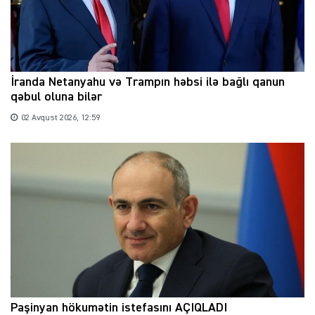
İranda Netanyahu və Trampın həbsi ilə bağlı qanun
qəbul oluna bilər
02 Avqust 2026, 12:59
Paşinyan hökumətin istefasını AÇIQLADI