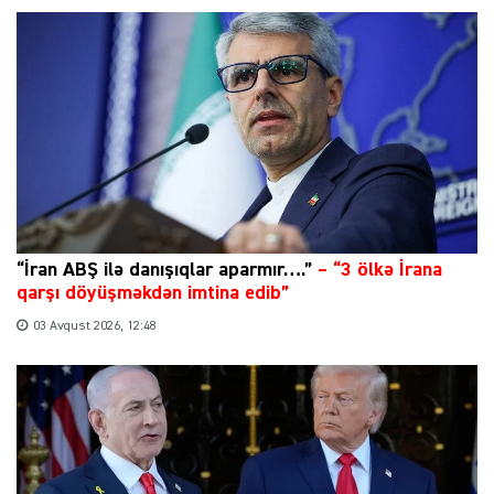
“İran ABŞ ilə danışıqlar aparmır….”
–
“3 ölkə İrana
qarşı döyüşməkdən imtina edib”
03 Avqust 2026, 12:48