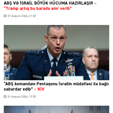
ABŞ VƏ İSRAİL BÖYÜK HÜCUMA HAZIRLAŞIR
–
“Tramp artıq bu barədə əmr verib”
01 Avqust 2026, 21:02
“ABŞ komandanı Pentaqonu İsrailin müdafiəsi ilə bağlı
xəbərdar edib”
–
KİV
01 Avqust 2026, 17:55