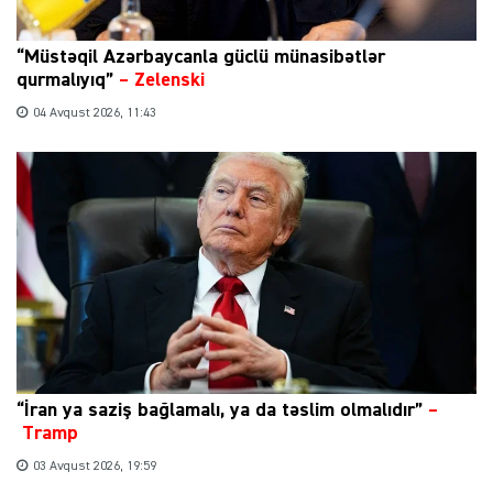
“Müstəqil Azərbaycanla güclü münasibətlər
qurmalıyıq”
–
Zelenski
04 Avqust 2026, 11:43
“İran ya saziş bağlamalı, ya da təslim olmalıdır”
–
Tramp
03 Avqust 2026, 19:59