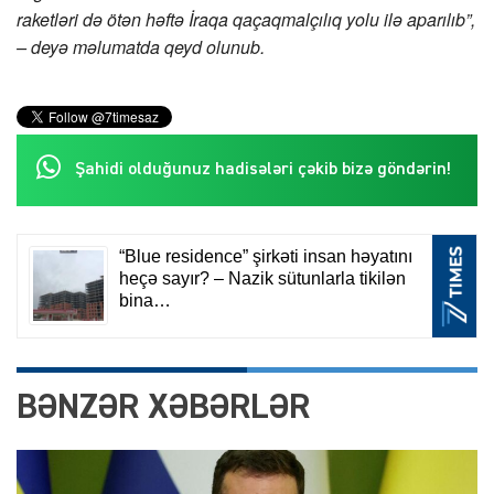
raketləri də ötən həftə İraqa qaçaqmalçılıq yolu ilə aparılıb”,
– deyə məlumatda qeyd olunub.
Şahidi olduğunuz hadisələri çəkib bizə göndərin!
BƏNZƏR XƏBƏRLƏR