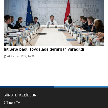
İstilərlə bağlı fövqəladə qərargah yaradıldı
01 Avqust 2026, 16:57
SÜRƏTLİ KEÇİDLƏR
7 Times Tv