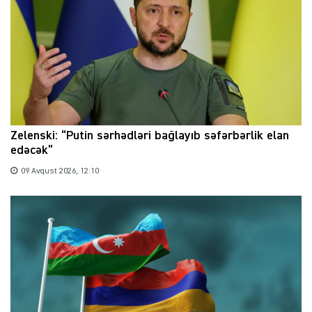
Zelenski: “Putin sərhədləri bağlayıb səfərbərlik elan
edəcək”
09 Avqust 2026, 12:10