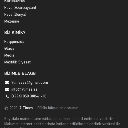
Koronavirus
Hava (Azərbaycan)
Hava (Dünya)
Məzənnə
BİZ KİMİK?
Haqqımızda
Əlaqə
Media
Məxfilik Siyasəti
BİZİMLƏ ƏLAQƏ
7timesaz@gmail.com
info@7times.az
(+994) 050 308-61-18
© 2020,
7 Times
– Bütün hüquqlar qorunur.
Saytdakı materialların istifadəsi zamanı istinad edilməsi vacibdir.
Məlumat internet səhifələrində istifadə edildikdə hiperlink vasitəsi ilə