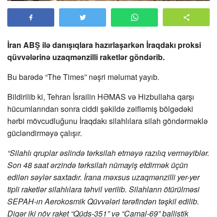
İran ABŞ ilə danışıqlara hazırlaşarkən İraqdakı proksi
qüvvələrinə uzaqmənzilli raketlər göndərib.
Bu barədə “The Times” nəşri məlumat yayıb.
Bildirilib ki, Tehran İsrailin HƏMAS və Hizbullaha qarşı
hücumlarından sonra ciddi şəkildə zəifləmiş bölgədəki
hərbi mövcudluğunu İraqdakı silahlılara silah göndərməklə
gücləndirməyə çalışır.
“Silahlı qruplar əslində tərksilah etməyə razılıq verməyiblər.
Son 48 saat ərzində tərksilah nümayiş etdirmək üçün
edilən səylər saxtadır. İrana məxsus uzaqmənzilli yer-yer
tipli raketlər silahlılara təhvil verilib. Silahların ötürülməsi
SEPAH-ın Aerokosmik Qüvvələri tərəfindən təşkil edilib.
Digər iki növ raket “Qüds-351” və “Camal-69” ballistik