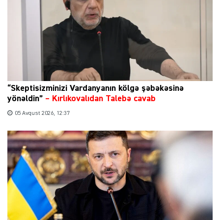
“Skeptisizminizi Vardanyanın kölgə şəbəkəsinə
yönəldin”
–
Kırlıkovalıdan Talebə cavab
05 Avqust 2026, 12:37