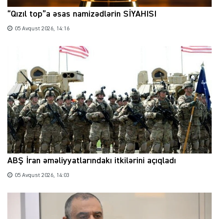
“Qızıl top”a əsas namizədlərin SİYAHISI
05 Avqust 2026, 14:16
ABŞ İran əməliyyatlarındakı itkilərini açıqladı
05 Avqust 2026, 14:03