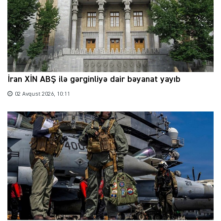
İran XİN ABŞ ilə gərginliyə dair bəyanat yayıb
02 Avqust 2026, 10:11