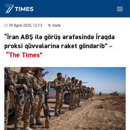
09 Aprel 2025, 12:13
Hərbi
“İran ABŞ ilə görüş ərəfəsində İraqda
proksi qüvvələrinə raket göndərib”
–
“The Times”