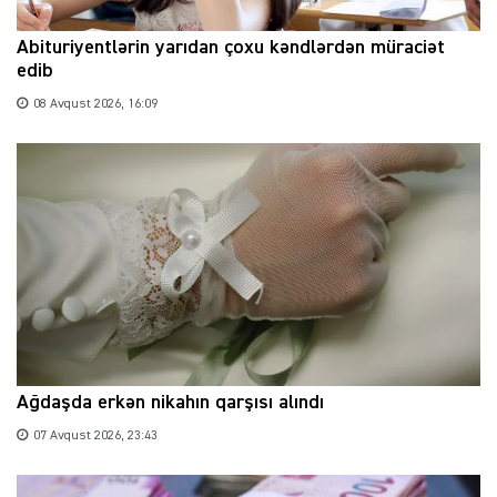
Abituriyentlərin yarıdan çoxu kəndlərdən müraciət
edib
08 Avqust 2026, 16:09
Ağdaşda erkən nikahın qarşısı alındı
07 Avqust 2026, 23:43