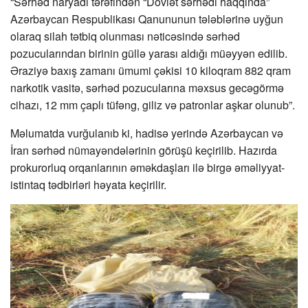
“Sərhəd naryadı tərəfindən “Dövlət sərhədi haqqında”
Azərbaycan Respublikası Qanununun tələblərinə uyğun
olaraq silah tətbiq olunması nəticəsində sərhəd
pozucularından birinin güllə yarası aldığı müəyyən edilib.
Əraziyə baxış zamanı ümumi çəkisi 10 kiloqram 882 qram
narkotik vasitə, sərhəd pozucularına məxsus gecəgörmə
cihazı, 12 mm çaplı tüfəng, giliz və patronlar aşkar olunub”.
Məlumatda vurğulanıb ki, hadisə yerində Azərbaycan və
İran sərhəd nümayəndələrinin görüşü keçirilib. Hazırda
prokurorluq orqanlarının əməkdaşları ilə birgə əməliyyat-
istintaq tədbirləri həyata keçirilir.