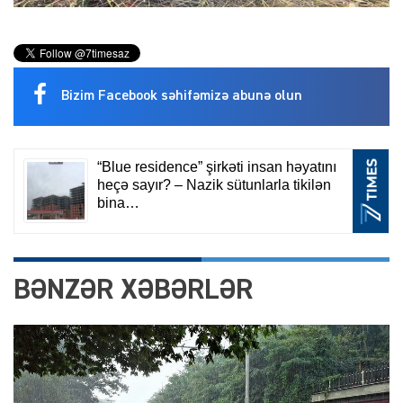
Bizim Facebook səhifəmizə abunə olun
BƏNZƏR XƏBƏRLƏR