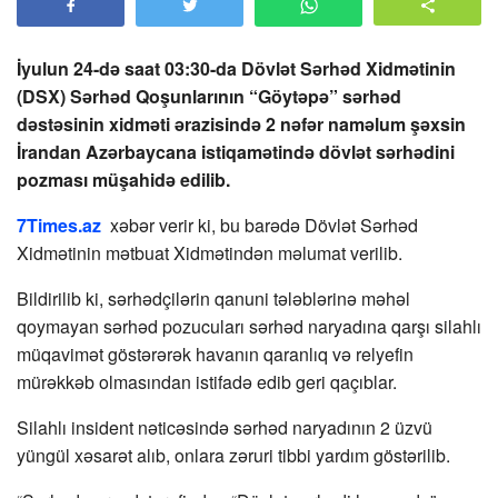
İyulun 24-də saat 03:30-da Dövlət Sərhəd Xidmətinin
(DSX) Sərhəd Qoşunlarının “Göytəpə” sərhəd
dəstəsinin xidməti ərazisində 2 nəfər naməlum şəxsin
İrandan Azərbaycana istiqamətində dövlət sərhədini
pozması müşahidə edilib.
7Times.az
xəbər verir ki, bu barədə Dövlət Sərhəd
Xidmətinin mətbuat Xidmətindən məlumat verilib.
Bildirilib ki, sərhədçilərin qanuni tələblərinə məhəl
qoymayan sərhəd pozucuları sərhəd naryadına qarşı silahlı
müqavimət göstərərək havanın qaranlıq və relyefin
mürəkkəb olmasından istifadə edib geri qaçıblar.
Silahlı insident nəticəsində sərhəd naryadının 2 üzvü
yüngül xəsarət alıb, onlara zəruri tibbi yardım göstərilib.