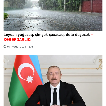
Leysan yağacaq, şimşək çaxacaq, dolu düşəcək
–
XƏBƏRDARLIQ
09 Avqust 2026, 12:48