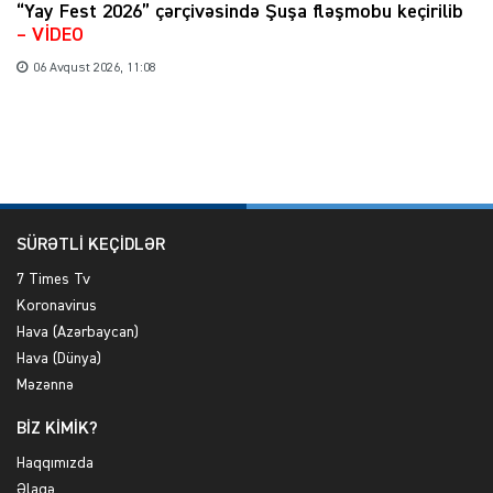
“Yay Fest 2026” çərçivəsində Şuşa fləşmobu keçirilib
– VİDEO
06 Avqust 2026, 11:08
SÜRƏTLİ KEÇİDLƏR
7 Times Tv
Koronavirus
Hava (Azərbaycan)
Hava (Dünya)
Məzənnə
BİZ KİMİK?
Haqqımızda
Əlaqə