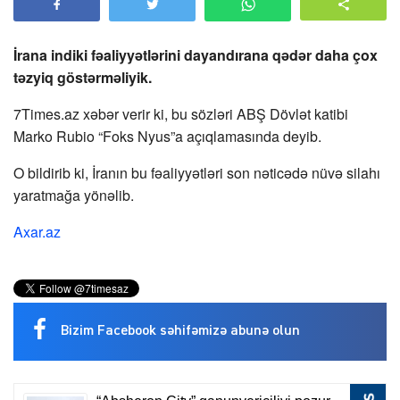
İrana indiki fəaliyyətlərini dayandırana qədər daha çox
təzyiq göstərməliyik.
7Times.az
xəbər verir ki, bu sözləri ABŞ Dövlət katibi
Marko Rubio “Foks Nyus”a açıqlamasında deyib.
O bildirib ki, İranın bu fəaliyyətləri son nəticədə nüvə silahı
yaratmağa yönəlib.
Axar.az
Bizim Facebook səhifəmizə abunə olun