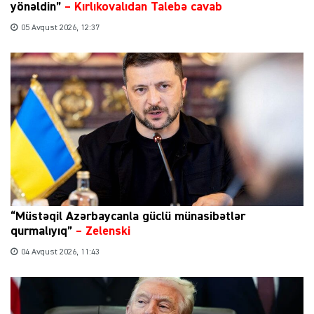
yönəldin”
–
Kırlıkovalıdan Talebə cavab
05 Avqust 2026, 12:37
“Müstəqil Azərbaycanla güclü münasibətlər
qurmalıyıq”
–
Zelenski
04 Avqust 2026, 11:43