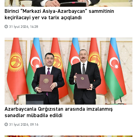
Birinci “Mərkəzi Asiya-Azərbaycan” sammitinin
keçiriləcəyi yer və tarix açıqlandı
31 İyul 2026, 14:28
Azərbaycanla Qırğızıstan arasında imzalanmış
sənədlər mübadilə edildi
31 İyul 2026, 09:16