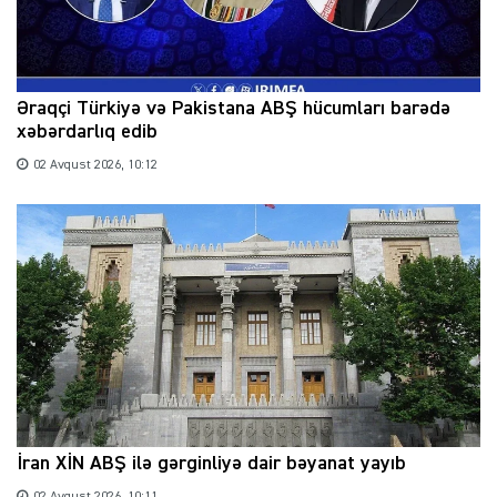
Əraqçi Türkiyə və Pakistana ABŞ hücumları barədə
xəbərdarlıq edib
02 Avqust 2026, 10:12
İran XİN ABŞ ilə gərginliyə dair bəyanat yayıb
02 Avqust 2026, 10:11