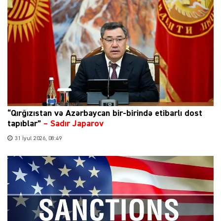
“Qırğızıstan və Azərbaycan bir-birində etibarlı dost
tapıblar”
–
Sadır Japarov
31 İyul 2026, 08:49