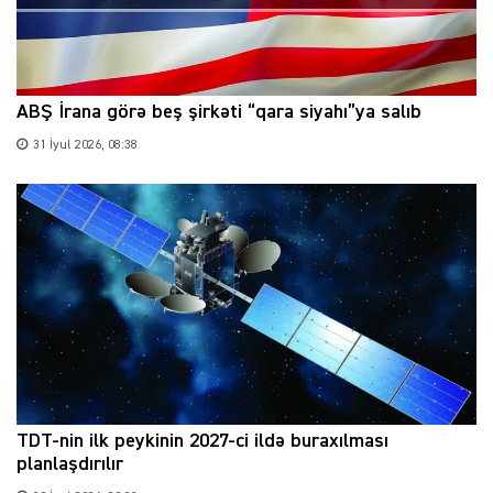
ABŞ İrana görə beş şirkəti “qara siyahı”ya salıb
31 İyul 2026, 08:38
TDT-nin ilk peykinin 2027-ci ildə buraxılması
planlaşdırılır