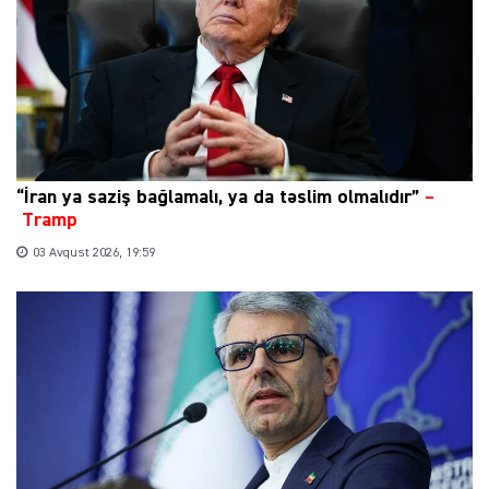
“İran ya saziş bağlamalı, ya da təslim olmalıdır”
–
Tramp
03 Avqust 2026, 19:59