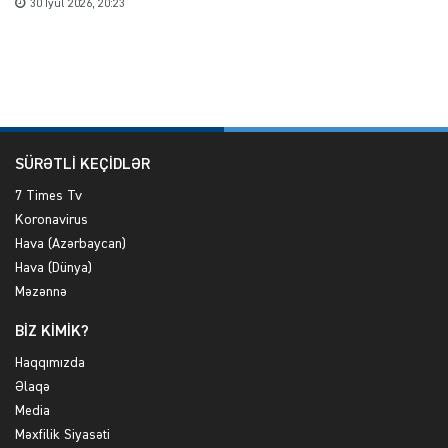
30 İyul 2026, 20:23
SÜRƏTLİ KEÇİDLƏR
7 Times Tv
Koronavirus
Hava (Azərbaycan)
Hava (Dünya)
Məzənnə
BİZ KİMİK?
Haqqımızda
Əlaqə
Media
Məxfilik Siyasəti