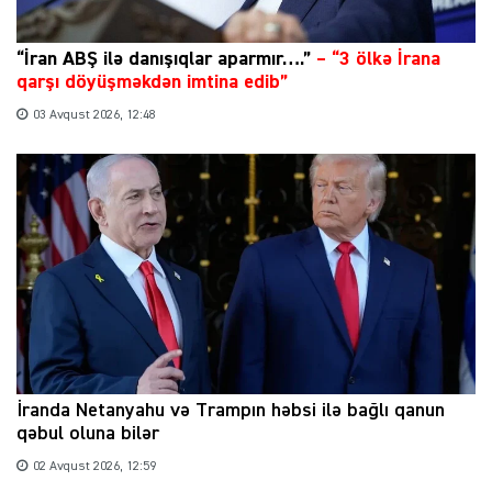
“İran ABŞ ilə danışıqlar aparmır….”
–
“3 ölkə İrana
qarşı döyüşməkdən imtina edib”
03 Avqust 2026, 12:48
İranda Netanyahu və Trampın həbsi ilə bağlı qanun
qəbul oluna bilər
02 Avqust 2026, 12:59