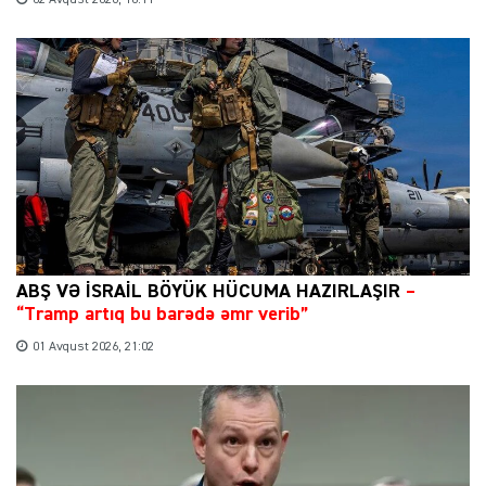
ABŞ VƏ İSRAİL BÖYÜK HÜCUMA HAZIRLAŞIR
–
“Tramp artıq bu barədə əmr verib”
01 Avqust 2026, 21:02