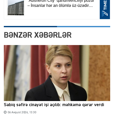
BƏNZƏR XƏBƏRLƏR
Sabiq səfirə cinayət işi açılıb: məhkəmə qərar verdi
06 Avqust 2026, 13:30