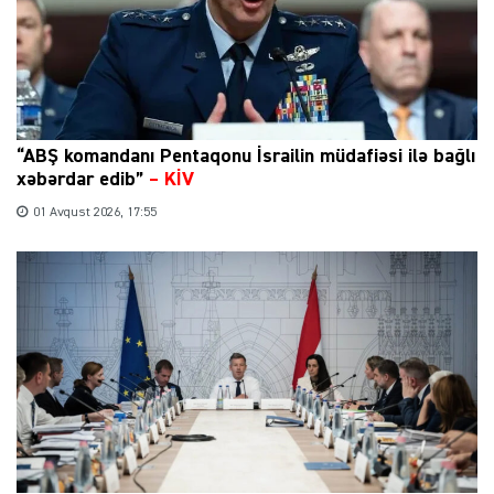
“ABŞ komandanı Pentaqonu İsrailin müdafiəsi ilə bağlı
xəbərdar edib”
–
KİV
01 Avqust 2026, 17:55