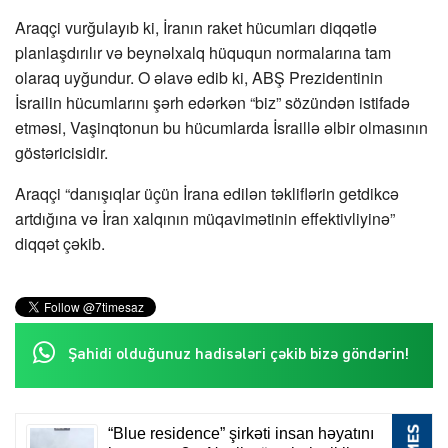
Araqçi vurğulayıb ki, İranın raket hücumları diqqətlə
planlaşdırılır və beynəlxalq hüququn normalarına tam
olaraq uyğundur. O əlavə edib ki, ABŞ Prezidentinin
İsrailin hücumlarını şərh edərkən “biz” sözündən istifadə
etməsi, Vaşinqtonun bu hücumlarda İsraillə əlbir olmasının
göstəricisidir.
Araqçi “danışıqlar üçün İrana edilən təkliflərin getdikcə
artdığına və İran xalqının müqavimətinin effektivliyinə”
diqqət çəkib.
Şahidi olduğunuz hadisələri çəkib bizə göndərin!