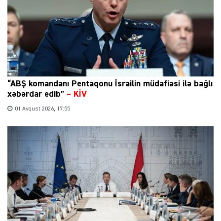
“ABŞ komandanı Pentaqonu İsrailin müdafiəsi ilə bağlı
xəbərdar edib”
–
KİV
01 Avqust 2026, 17:55