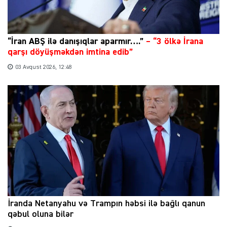
“İran ABŞ ilə danışıqlar aparmır….”
–
“3 ölkə İrana
qarşı döyüşməkdən imtina edib”
03 Avqust 2026, 12:48
İranda Netanyahu və Trampın həbsi ilə bağlı qanun
qəbul oluna bilər