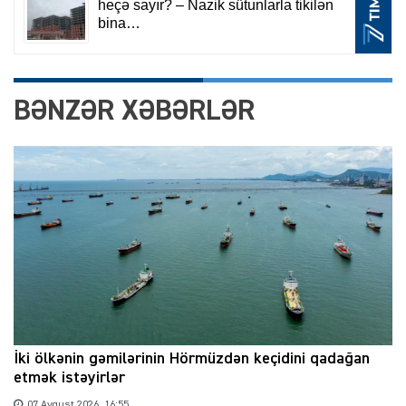
BƏNZƏR XƏBƏRLƏR
İki ölkənin gəmilərinin Hörmüzdən keçidini qadağan
etmək istəyirlər
07 Avqust 2026, 16:55