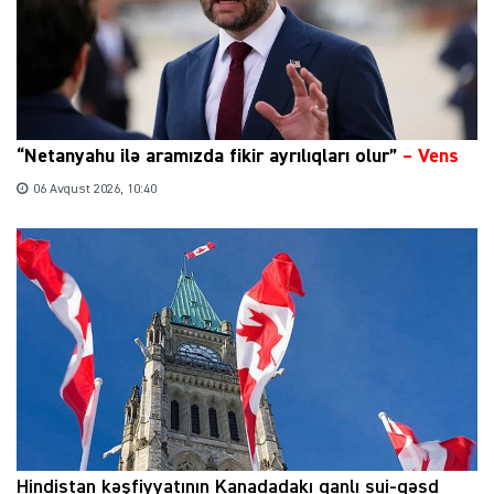
“Netanyahu ilə aramızda fikir ayrılıqları olur”
–
Vens
06 Avqust 2026, 10:40
Hindistan kəşfiyyatının Kanadadakı qanlı sui-qəsd