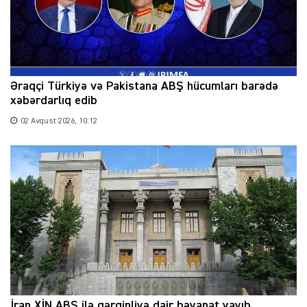
Əraqçi Türkiyə və Pakistana ABŞ hücumları barədə
xəbərdarlıq edib
02 Avqust 2026, 10:12
İran XİN ABŞ ilə gərginliyə dair bəyanat yayıb