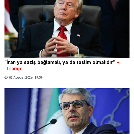
“İran ya saziş bağlamalı, ya da təslim olmalıdır”
–
Tramp
03 Avqust 2026, 19:59