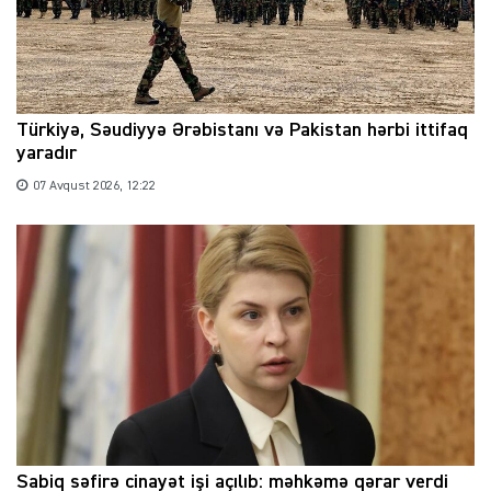
Türkiyə, Səudiyyə Ərəbistanı və Pakistan hərbi ittifaq
yaradır
07 Avqust 2026, 12:22
Sabiq səfirə cinayət işi açılıb: məhkəmə qərar verdi