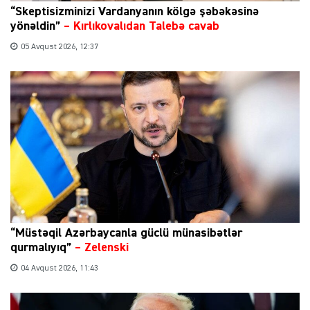
“Skeptisizminizi Vardanyanın kölgə şəbəkəsinə
yönəldin”
–
Kırlıkovalıdan Talebə cavab
05 Avqust 2026, 12:37
“Müstəqil Azərbaycanla güclü münasibətlər
qurmalıyıq”
–
Zelenski
04 Avqust 2026, 11:43