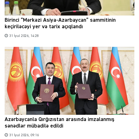
Birinci “Mərkəzi Asiya-Azərbaycan” sammitinin
keçiriləcəyi yer və tarix açıqlandı
31 İyul 2026, 14:28
Azərbaycanla Qırğızıstan arasında imzalanmış
sənədlər mübadilə edildi
31 İyul 2026, 09:16