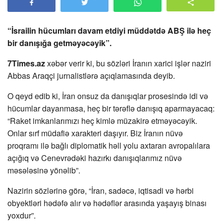
“İsrailin hücumları davam etdiyi müddətdə ABŞ ilə heç
bir danışığa getməyəcəyik”.
7Times.az
xəbər verir ki, bu sözləri İranın xarici işlər naziri
Abbas Araqçi jurnalistlərə açıqlamasında deyib.
O qeyd edib ki, İran onsuz da danışıqlar prosesində idi və
hücumlar dayanmasa, heç bir tərəflə danışıq aparmayacaq:
“Raket imkanlarımızı heç kimlə müzakirə etməyəcəyik.
Onlar sırf müdafiə xarakteri daşıyır. Biz İranın nüvə
proqramı ilə bağlı diplomatik həll yolu axtaran avropalılara
açığıq və Cenevrədəki hazırkı danışıqlarımız nüvə
məsələsinə yönəlib”.
Nazirin sözlərinə görə, “İran, sadəcə, iqtisadi və hərbi
obyektləri hədəfə alır və hədəflər arasında yaşayış binası
yoxdur”.