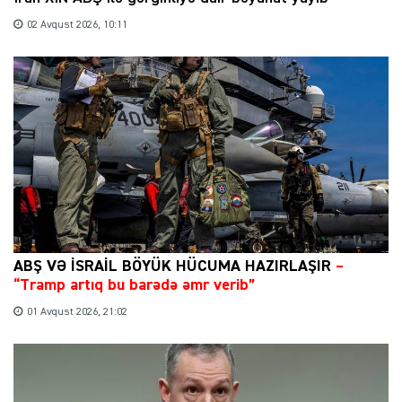
02 Avqust 2026, 10:11
ABŞ VƏ İSRAİL BÖYÜK HÜCUMA HAZIRLAŞIR
–
“Tramp artıq bu barədə əmr verib”
01 Avqust 2026, 21:02