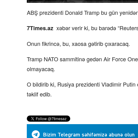
ABŞ prezidenti Donald Tramp bu gün yenidən İr
xəbər verir ki, bu barədə “Reuters”
7Times.az
Onun fikrincə, bu, xaosa gətirib çıxaracaq.
Tramp NATO sammitinə gedən Air Force One təy
olmayacaq.
O bildirib ki, Rusiya prezidenti Vladimir Put
təklif edib.
Bizim Telegram səhifəmizə abunə olun