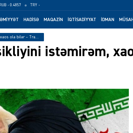
RUB
- 0.4857
TRY
-
ƏMIYYƏT
HADISƏ
MAQAZIN
İQTISADIYYAT
İDMAN
MÜSAH
İranda rejim dəyişikliyini istəmirəm, xaos ola bilər – Tramp
ikliyini istəmirəm, xao