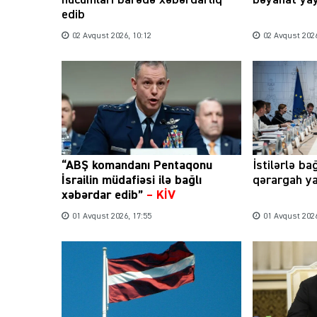
edib
02 Avqust 2026, 10:12
02 Avqust 2026
“ABŞ komandanı Pentaqonu
İstilərlə ba
İsrailin müdafiəsi ilə bağlı
qərargah ya
xəbərdar edib”
–
KİV
01 Avqust 2026, 17:55
01 Avqust 2026