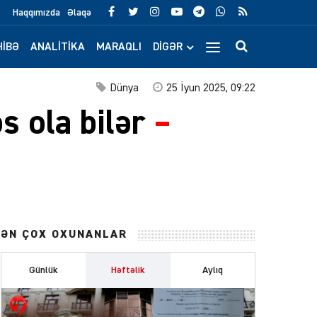
Haqqımızda
Əlaqə
IBƏ
ANALITIKA
MARAQLI
DIGƏR
Dünya
25 İyun 2025, 09:22
s ola bilər
–
ƏN ÇOX OXUNANLAR
Günlük
Həftəlik
Aylıq