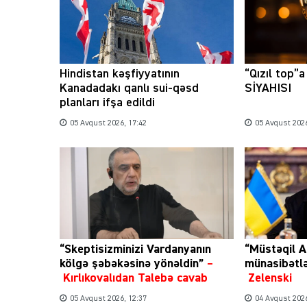
Hindistan kəşfiyyatının
“Qızıl top”
Kanadadakı qanlı sui-qəsd
SİYAHISI
planları ifşa edildi
05 Avqust 2026, 17:42
05 Avqust 2026
“Skeptisizminizi Vardanyanın
“Müstəqil A
kölgə şəbəkəsinə yönəldin”
–
münasibətl
Kırlıkovalıdan Talebə cavab
Zelenski
05 Avqust 2026, 12:37
04 Avqust 2026