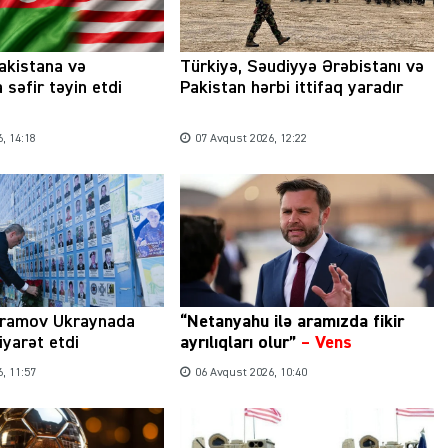
akistana və
Türkiyə, Səudiyyə Ərəbistanı və
 səfir təyin etdi
Pakistan hərbi ittifaq yaradır
, 14:18
07 Avqust 2026, 12:22
ramov Ukraynada
“Netanyahu ilə aramızda fikir
iyarət etdi
ayrılıqları olur”
–
Vens
, 11:57
06 Avqust 2026, 10:40