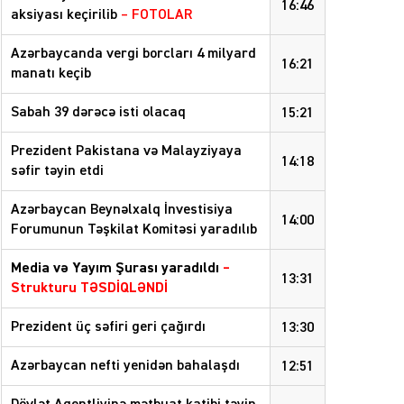
16:46
aksiyası keçirilib
– FOTOLAR
Azərbaycanda vergi borcları 4 milyard
16:21
manatı keçib
Sabah 39 dərəcə isti olacaq
15:21
Prezident Pakistana və Malayziyaya
14:18
səfir təyin etdi
Azərbaycan Beynəlxalq İnvestisiya
14:00
Forumunun Təşkilat Komitəsi yaradılıb
Media və Yayım Şurası yaradıldı
–
13:31
Strukturu TƏSDİQLƏNDİ
Prezident üç səfiri geri çağırdı
13:30
Azərbaycan nefti yenidən bahalaşdı
12:51