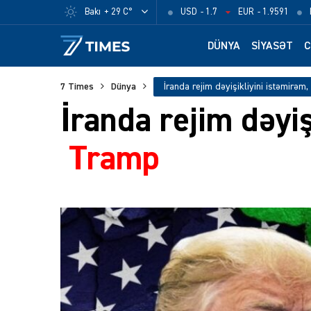
Bakı
+ 29 C°
USD
- 1.7
EUR
- 1.9591
DÜNYA
SIYASƏT
C
7 Times
Dünya
İranda rejim dəyiş
Tramp