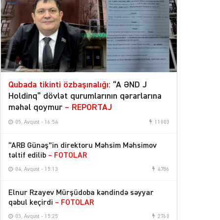
Qubada tikinti özbaşınalığı:
“A ƏND J
Holdinq” dövlət qurumlarının qərarlarına
məhəl qoymur
– REPORTAJ
05, Avqust - 16:54
11003
“ARB Günəş”in direktoru Məhsim Məhsimov
təltif edilib
– FOTOLAR
04, Avqust - 15:13
4786
Elnur Rzayev Mürşüdoba kəndində səyyar
qəbul keçirdi
– FOTOLAR
03, Avqust - 15:25
2760