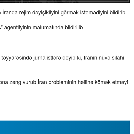
anda rejim dəyişikliyini görmək istəmədiyini bildirib.
 agentliyinin məlumatında bildirilib.
yarəsində jurnalistlərə deyib ki, İranın nüvə silahı
in ona zəng vurub İran probleminin həllinə kömək etməyi