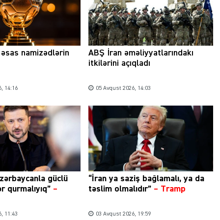
a əsas namizədlərin
ABŞ İran əməliyyatlarındakı
itkilərini açıqladı
, 14:16
05 Avqust 2026, 14:03
zərbaycanla güclü
“İran ya saziş bağlamalı, ya da
ər qurmalıyıq”
–
təslim olmalıdır”
–
Tramp
, 11:43
03 Avqust 2026, 19:59