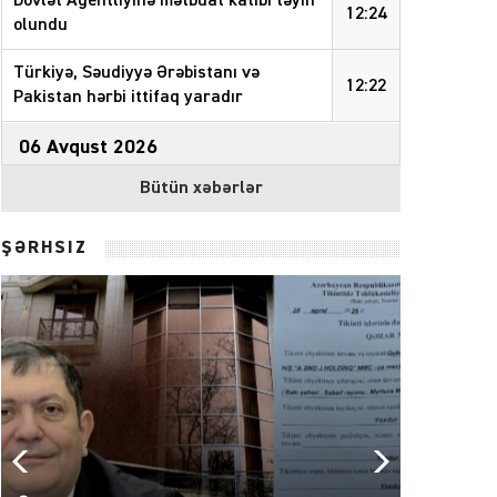
Dövlət Agentliyinə mətbuat katibi təyin
12:24
olundu
Türkiyə, Səudiyyə Ərəbistanı və
12:22
Pakistan hərbi ittifaq yaradır
06 Avqust 2026
Bütün xəbərlər
Rusiya-Ukrayna müharibəsi
17:29
dayandırılmalıdır
– Nazir
ŞƏRHSİZ
Məhəmməd Salah “Trabzonspor”la
17:09
müqavilə bağladı
Elnur Rzayev Müşkür kəndində səyyar
16:50
qəbul keçirib
– FOTOLAR
İlqar Mahmudov Barlı qəsəbəsində
səyyar vətəndaş qəbulu keçirib
–
16:35
FOTOLAR