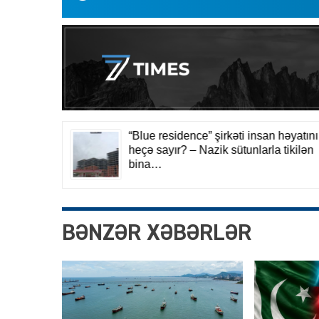
BƏNZƏR XƏBƏRLƏR