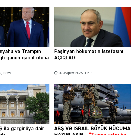
anyahu və Trampın
Paşinyan hökumətin istefasını
ağlı qanun qəbul oluna
AÇIQLADI
, 12:59
02 Avqust 2026, 11:13
 ilə gərginliyə dair
ABŞ VƏ İSRAİL BÖYÜK HÜCUMA
yıb
HAZIRLAŞIR
– “Tramp artıq bu