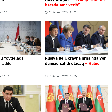
barədə əmr verib”
, 10:11
01 Avqust 2026, 21:02
Şəhərsalma ili və qanunsuz tikintilər:
nəzarət mexanizmi haradadır?
01 İyun 2026, 11:28
ğlı fövqəladə
Rusiya ilə Ukrayna arasında yeni
radıldı
danışıq cəhdi olacaq
– Rubio
, 16:57
01 Avqust 2026, 15:35