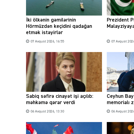
İki ölkənin gəmilərinin
Prezident P
Hörmüzdən keçidini qadağan
Malayziyaya
etmək istəyirlər
07 Avqust 2026, 16:55
07 Avqust 2026
Sabiq səfirə cinayət işi açılıb:
Ceyhun Bay
məhkəmə qərar verdi
memorialı z
06 Avqust 2026, 13:30
06 Avqust 2026