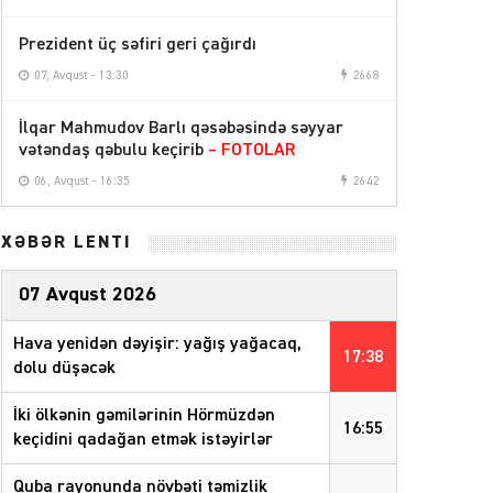
Prezident üç səfiri geri çağırdı
07, Avqust - 13:30
2668
İlqar Mahmudov Barlı qəsəbəsində səyyar
vətəndaş qəbulu keçirib
– FOTOLAR
06, Avqust - 16:35
2642
XƏBƏR LENTİ
07 Avqust 2026
Hava yenidən dəyişir: yağış yağacaq,
17:38
dolu düşəcək
İki ölkənin gəmilərinin Hörmüzdən
16:55
keçidini qadağan etmək istəyirlər
Quba rayonunda növbəti təmizlik