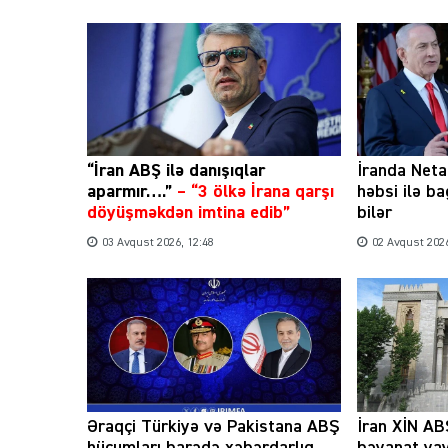
“İran ABŞ ilə danışıqlar
İranda Net
aparmır….”
–
“3 ölkə İrana qarşı
həbsi ilə b
döyüşməkdən imtina edib”
bilər
03 Avqust 2026, 12:48
02 Avqust 2026
Əraqçi Türkiyə və Pakistana ABŞ
İran XİN ABŞ
hücumları barədə xəbərdarlıq
bəyanat ya