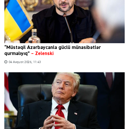
“Müstəqil Azərbaycanla güclü münasibətlər
qurmalıyıq”
–
Zelenski
04 Avqust 2026, 11:43