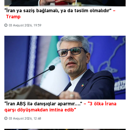
“İran ya saziş bağlamalı, ya da təslim olmalıdır”
–
Tramp
03 Avqust 2026, 19:59
“İran ABŞ ilə danışıqlar aparmır….”
–
“3 ölkə İrana
qarşı döyüşməkdən imtina edib”
03 Avqust 2026, 12:48