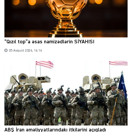
“Qızıl top”a əsas namizədlərin SİYAHISI
05 Avqust 2026, 14:16
ABŞ İran əməliyyatlarındakı itkilərini açıqladı