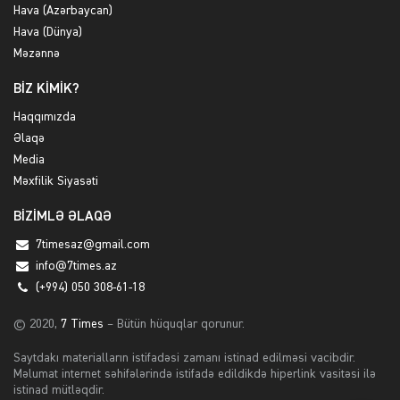
Hava (Azərbaycan)
Hava (Dünya)
Məzənnə
BİZ KİMİK?
Haqqımızda
Əlaqə
Media
Məxfilik Siyasəti
BİZİMLƏ ƏLAQƏ
7timesaz@gmail.com
info@7times.az
(+994) 050 308-61-18
© 2020,
7 Times
– Bütün hüquqlar qorunur.
Saytdakı materialların istifadəsi zamanı istinad edilməsi vacibdir.
Məlumat internet səhifələrində istifadə edildikdə hiperlink vasitəsi ilə
istinad mütləqdir.