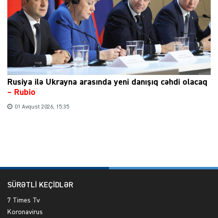
Rusiya ilə Ukrayna arasında yeni danışıq cəhdi olacaq
– Rubio
01 Avqust 2026, 15:35
SÜRƏTLİ KEÇİDLƏR
7 Times Tv
Koronavirus