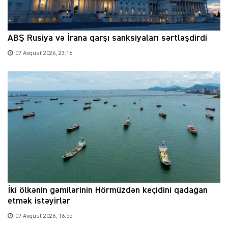
ABŞ Rusiya və İrana qarşı sanksiyaları sərtləşdirdi
07 Avqust 2026, 23:16
İki ölkənin gəmilərinin Hörmüzdən keçidini qadağan
etmək istəyirlər
07 Avqust 2026, 16:55