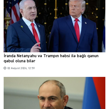
İranda Netanyahu və Trampın həbsi ilə bağlı qanun
qəbul oluna bilər
02 Avqust 2026, 12:59