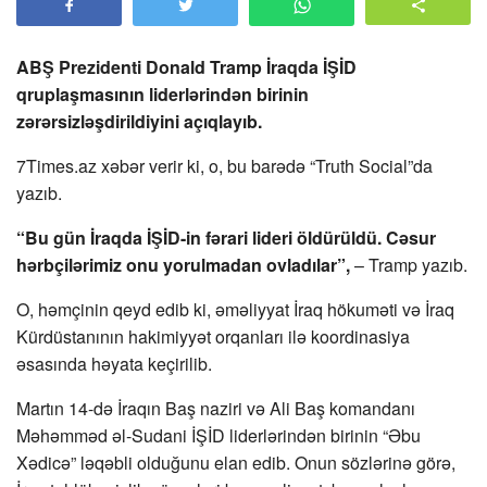
ABŞ Prezidenti Donald Tramp İraqda İŞİD
qruplaşmasının liderlərindən birinin
zərərsizləşdirildiyini açıqlayıb.
7Times.az xəbər verir ki, o, bu barədə “Truth Social”da
yazıb.
“Bu gün İraqda İŞİD-in fərari lideri öldürüldü. Cəsur
hərbçilərimiz onu yorulmadan ovladılar”,
– Tramp yazıb.
O, həmçinin qeyd edib ki, əməliyyat İraq hökuməti və İraq
Kürdüstanının hakimiyyət orqanları ilə koordinasiya
əsasında həyata keçirilib.
Martın 14-də İraqın Baş naziri və Ali Baş komandanı
Məhəmməd əl-Sudani İŞİD liderlərindən birinin “Əbu
Xədicə” ləqəbli olduğunu elan edib. Onun sözlərinə görə,