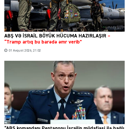
ABŞ VƏ İSRAİL BÖYÜK HÜCUMA HAZIRLAŞIR
–
“Tramp artıq bu barədə əmr verib”
01 Avqust 2026, 21:02
“ABŞ komandanı Pentaqonu İsrailin müdafiəsi ilə bağlı