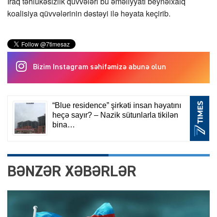
İraq təhlükəsizlik qüvvələri bu əməliyyatı beynəlxalq
koalisiya qüvvələrinin dəstəyi ilə həyata keçirib.
Bizim Instagram səhifəmizə abunə olun
BƏNZƏR XƏBƏRLƏR