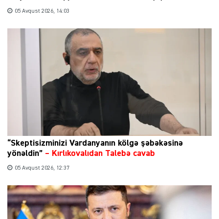
05 Avqust 2026, 14:03
“Skeptisizminizi Vardanyanın kölgə şəbəkəsinə
yönəldin”
–
Kırlıkovalıdan Talebə cavab
05 Avqust 2026, 12:37