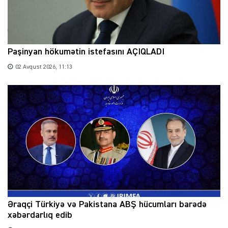
Paşinyan hökumətin istefasını AÇIQLADI
02 Avqust 2026, 11:13
Əraqçi Türkiyə və Pakistana ABŞ hücumları barədə
xəbərdarlıq edib