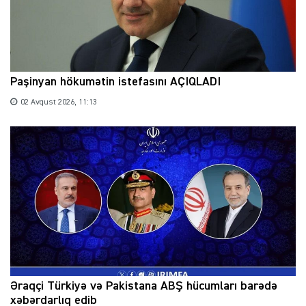
Paşinyan hökumətin istefasını AÇIQLADI
02 Avqust 2026, 11:13
Əraqçi Türkiyə və Pakistana ABŞ hücumları barədə
xəbərdarlıq edib