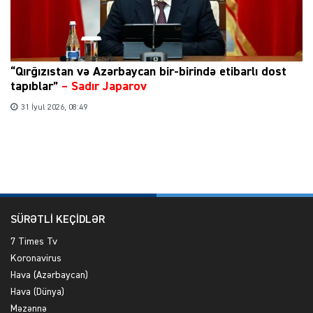
“Qırğızıstan və Azərbaycan bir-birində etibarlı dost
tapıblar”
–
Sadır Japarov
31 İyul 2026, 08:49
SÜRƏTLİ KEÇİDLƏR
7 Times Tv
Koronavirus
Hava (Azərbaycan)
Hava (Dünya)
Məzənnə