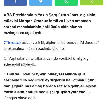
ABŞ Prezidentinin Yaxın Şərq üzrə xüsusi elçisinin
müavini Morqan Ortaqus İsrail və Livan arasında
sərhəd məsələlərinin həlli üçün əldə olunan
razılaşmanı açıqlayıb.
7Times.az
xəbər verir ki, diplomat bu barədə “Al Jadeed”
telekanalına müsahibəsində bildirib.
O, Vaşinqtonun tərəflər arasında vasitəçi kimi çıxış
edəcəyini söyləyib.
“İsrail və Livan ABŞ-nin himayəsi altında quru
sərhədləri ilə bağlı fikir ayrılıqlarını həll etmək üçün
danışıqlara başlamaq barədə razılığa gəliblər. Qalan
məsələlərin həlli ilə bağlı işçi qrupları yaratdıq”,
–
Ortaqus əlavə edib.