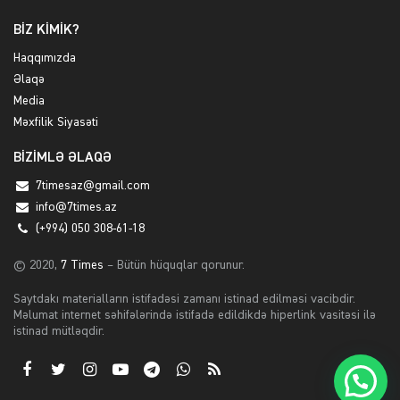
BİZ KİMİK?
Haqqımızda
Əlaqə
Media
Məxfilik Siyasəti
BİZİMLƏ ƏLAQƏ
7timesaz@gmail.com
info@7times.az
(+994) 050 308-61-18
© 2020,
7 Times
– Bütün hüquqlar qorunur.
Saytdakı materialların istifadəsi zamanı istinad edilməsi vacibdir.
Məlumat internet səhifələrində istifadə edildikdə hiperlink vasitəsi ilə
istinad mütləqdir.