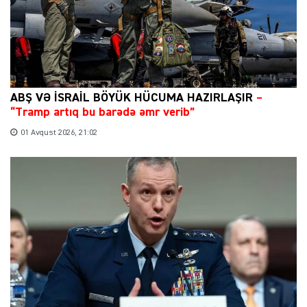
ABŞ VƏ İSRAİL BÖYÜK HÜCUMA HAZIRLAŞIR
–
“Tramp artıq bu barədə əmr verib”
01 Avqust 2026, 21:02