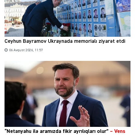
Ceyhun Bayramov Ukraynada memorialı ziyarət etdi
06 Avqust 2026, 11:57
“Netanyahu ilə aramızda fikir ayrılıqları olur”
–
Vens