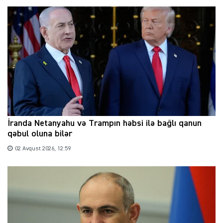
İranda Netanyahu və Trampın həbsi ilə bağlı qanun
qəbul oluna bilər
02 Avqust 2026, 12:59