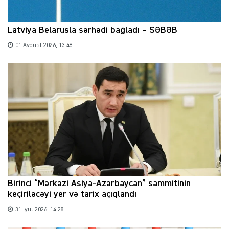
Latviya Belarusla sərhədi bağladı – SƏBƏB
01 Avqust 2026, 13:48
Birinci “Mərkəzi Asiya-Azərbaycan” sammitinin
keçiriləcəyi yer və tarix açıqlandı
31 İyul 2026, 14:28