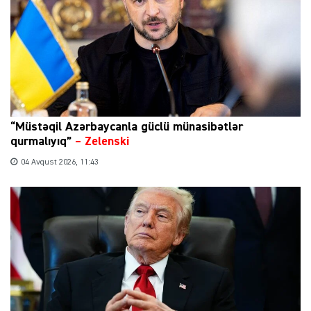
“Müstəqil Azərbaycanla güclü münasibətlər
qurmalıyıq”
–
Zelenski
04 Avqust 2026, 11:43