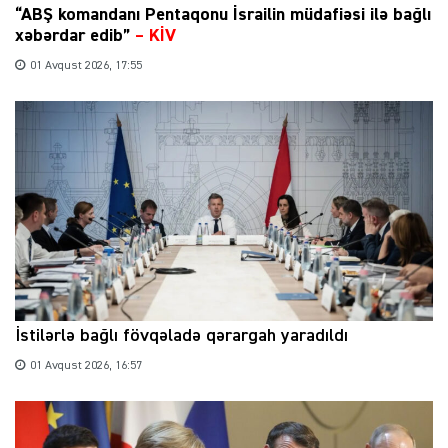
“ABŞ komandanı Pentaqonu İsrailin müdafiəsi ilə bağlı
xəbərdar edib”
–
KİV
01 Avqust 2026, 17:55
İstilərlə bağlı fövqəladə qərargah yaradıldı
01 Avqust 2026, 16:57