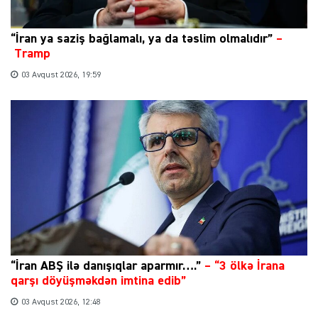
“İran ya saziş bağlamalı, ya da təslim olmalıdır”
–
Tramp
03 Avqust 2026, 19:59
“İran ABŞ ilə danışıqlar aparmır….”
–
“3 ölkə İrana
qarşı döyüşməkdən imtina edib”
03 Avqust 2026, 12:48