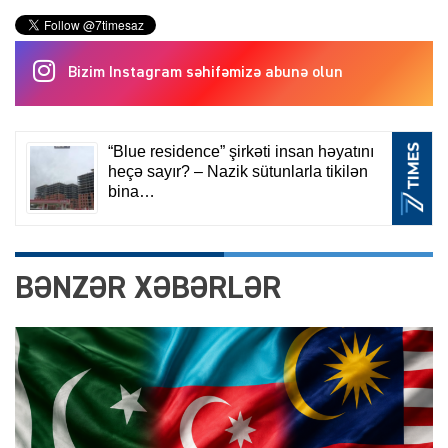
Bizim Instagram səhifəmizə abunə olun
BƏNZƏR XƏBƏRLƏR