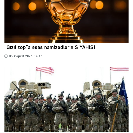
“Qızıl top”a əsas namizədlərin SİYAHISI
05 Avqust 2026, 14:16