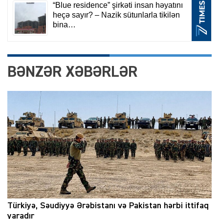
BƏNZƏR XƏBƏRLƏR
Türkiyə, Səudiyyə Ərəbistanı və Pakistan hərbi ittifaq
yaradır