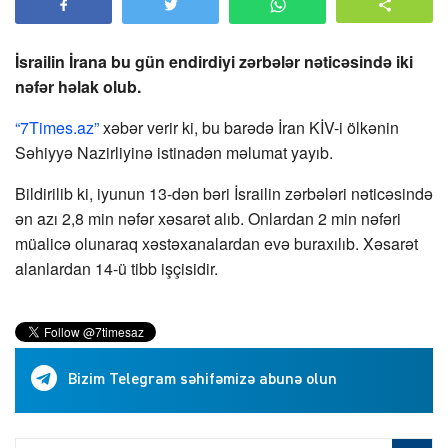
İsrailin İrana bu gün endirdiyi zərbələr nəticəsində iki
nəfər həlak olub.
“7Times.az”
xəbər verir ki, bu barədə İran KİV-i ölkənin
Səhiyyə Nazirliyinə istinadən məlumat yayıb.
Bildirilib ki, iyunun 13-dən bəri İsrailin zərbələri nəticəsində
ən azı 2,8 min nəfər xəsarət alıb. Onlardan 2 min nəfəri
müalicə olunaraq xəstəxanalardan evə buraxılıb. Xəsarət
alanlardan 14-ü tibb işçisidir.
Bizim Telegram səhifəmizə abunə olun