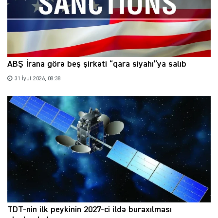
ABŞ İrana görə beş şirkəti “qara siyahı”ya salıb
31 İyul 2026, 08:38
TDT-nin ilk peykinin 2027-ci ildə buraxılması