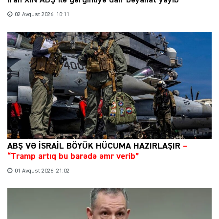
02 Avqust 2026, 10:11
ABŞ VƏ İSRAİL BÖYÜK HÜCUMA HAZIRLAŞIR
–
“Tramp artıq bu barədə əmr verib”
01 Avqust 2026, 21:02