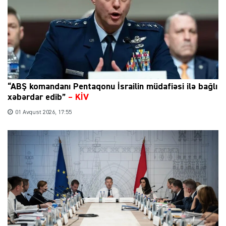
“ABŞ komandanı Pentaqonu İsrailin müdafiəsi ilə bağlı
xəbərdar edib”
–
KİV
01 Avqust 2026, 17:55