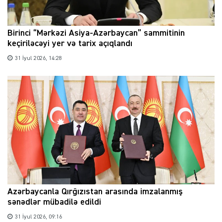
Birinci “Mərkəzi Asiya-Azərbaycan” sammitinin
keçiriləcəyi yer və tarix açıqlandı
31 İyul 2026, 14:28
Azərbaycanla Qırğızıstan arasında imzalanmış
sənədlər mübadilə edildi
31 İyul 2026, 09:16