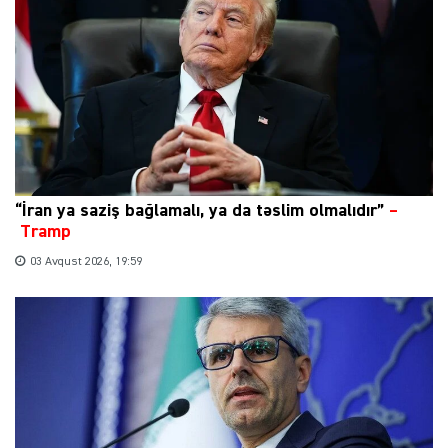
“İran ya saziş bağlamalı, ya da təslim olmalıdır”
–
Tramp
03 Avqust 2026, 19:59