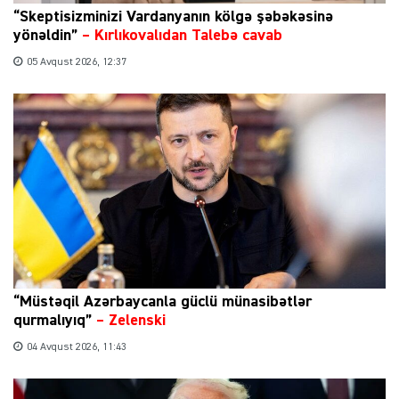
“Skeptisizminizi Vardanyanın kölgə şəbəkəsinə
yönəldin”
–
Kırlıkovalıdan Talebə cavab
05 Avqust 2026, 12:37
“Müstəqil Azərbaycanla güclü münasibətlər
qurmalıyıq”
–
Zelenski
04 Avqust 2026, 11:43