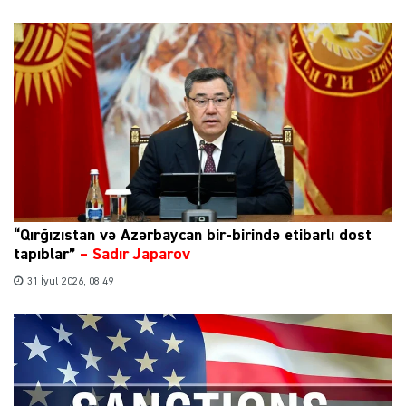
“Qırğızıstan və Azərbaycan bir-birində etibarlı dost
tapıblar”
–
Sadır Japarov
31 İyul 2026, 08:49