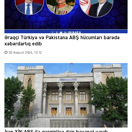
Əraqçi Türkiyə və Pakistana ABŞ hücumları barədə
xəbərdarlıq edib
02 Avqust 2026, 10:12
İran XİN ABŞ ilə gərginliyə dair bəyanat yayıb