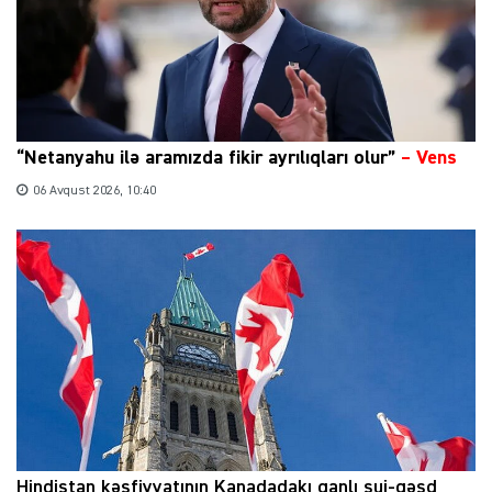
“Netanyahu ilə aramızda fikir ayrılıqları olur”
–
Vens
06 Avqust 2026, 10:40
Hindistan kəşfiyyatının Kanadadakı qanlı sui-qəsd