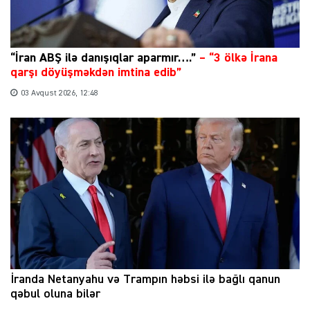
“İran ABŞ ilə danışıqlar aparmır….”
–
“3 ölkə İrana
qarşı döyüşməkdən imtina edib”
03 Avqust 2026, 12:48
İranda Netanyahu və Trampın həbsi ilə bağlı qanun
qəbul oluna bilər