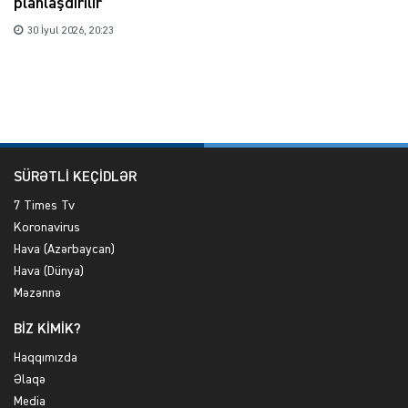
planlaşdırılır
30 İyul 2026, 20:23
SÜRƏTLİ KEÇİDLƏR
7 Times Tv
Koronavirus
Hava (Azərbaycan)
Hava (Dünya)
Məzənnə
BİZ KİMİK?
Haqqımızda
Əlaqə
Media