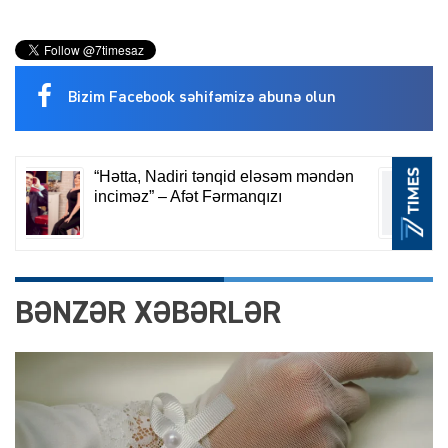
Bizim Facebook səhifəmizə abunə olun
BƏNZƏR XƏBƏRLƏR