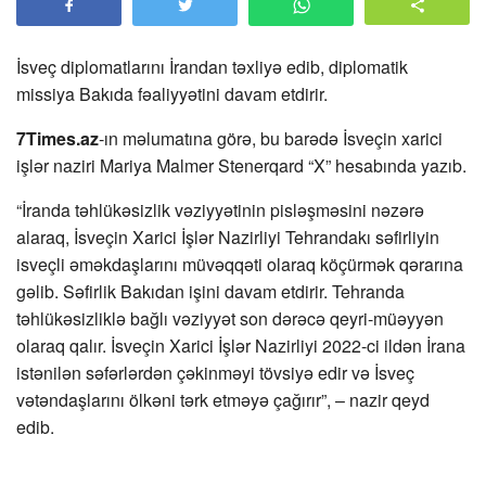
İsveç diplomatlarını İrandan təxliyə edib, diplomatik
missiya Bakıda fəaliyyətini davam etdirir.
7Times.az
-ın məlumatına görə, bu barədə İsveçin xarici
işlər naziri Mariya Malmer Stenerqard “X” hesabında yazıb.
“İranda təhlükəsizlik vəziyyətinin pisləşməsini nəzərə
alaraq, İsveçin Xarici İşlər Nazirliyi Tehrandakı səfirliyin
isveçli əməkdaşlarını müvəqqəti olaraq köçürmək qərarına
gəlib. Səfirlik Bakıdan işini davam etdirir. Tehranda
təhlükəsizliklə bağlı vəziyyət son dərəcə qeyri-müəyyən
olaraq qalır. İsveçin Xarici İşlər Nazirliyi 2022-ci ildən İrana
istənilən səfərlərdən çəkinməyi tövsiyə edir və İsveç
vətəndaşlarını ölkəni tərk etməyə çağırır”, – nazir qeyd
edib.