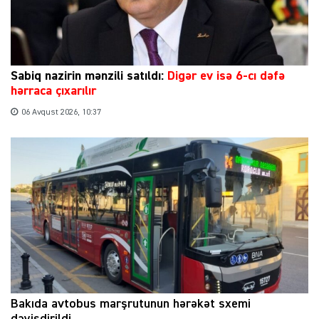
Sabiq nazirin mənzili satıldı:
Digər ev isə 6-cı dəfə
hərraca çıxarılır
06 Avqust 2026, 10:37
Bakıda avtobus marşrutunun hərəkət sxemi