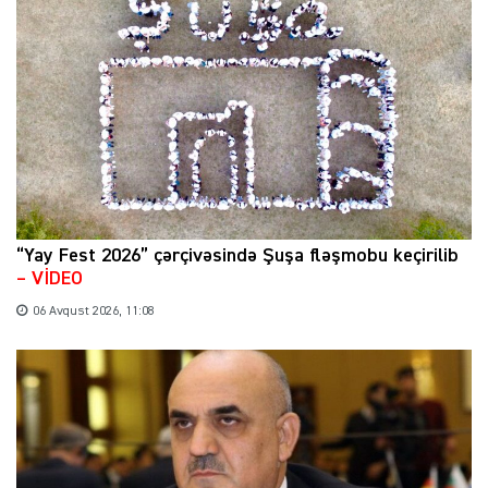
“Yay Fest 2026” çərçivəsində Şuşa fləşmobu keçirilib
– VİDEO
06 Avqust 2026, 11:08