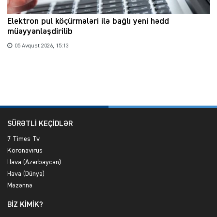
Elektron pul köçürmələri ilə bağlı yeni hədd
müəyyənləşdirilib
05 Avqust 2026, 15:13
SÜRƏTLİ KEÇİDLƏR
7 Times Tv
Koronavirus
Hava (Azərbaycan)
Hava (Dünya)
Məzənnə
BİZ KİMİK?