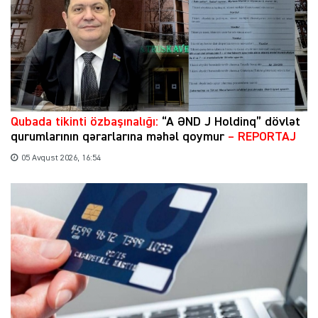
Qubada tikinti özbaşınalığı:
“A ƏND J Holdinq” dövlət
qurumlarının qərarlarına məhəl qoymur
– REPORTAJ
05 Avqust 2026, 16:54