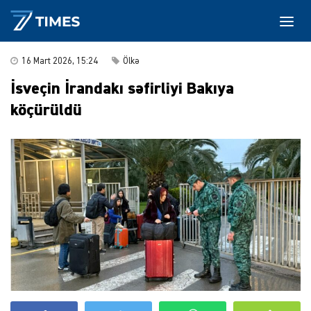
16 Mart 2026, 15:24
Ölkə
İsveçin İrandakı səfirliyi Bakıya
köçürüldü