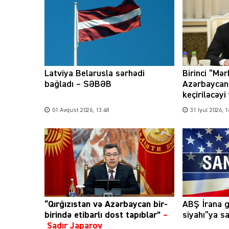
Latviya Belarusla sərhədi
Birinci “Mər
bağladı – SƏBƏB
Azərbaycan
keçiriləcəyi
01 Avqust 2026, 13:48
31 İyul 2026, 1
“Qırğızıstan və Azərbaycan bir-
ABŞ İrana g
birində etibarlı dost tapıblar”
–
siyahı”ya sa
Sadır Japarov