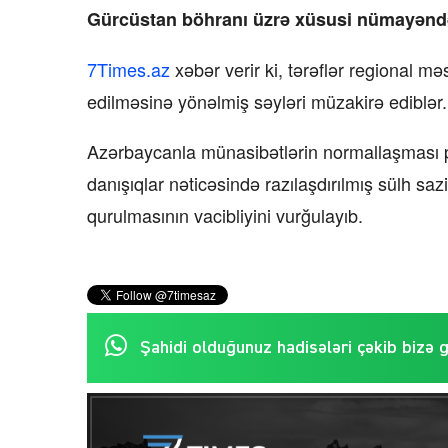
Gürcüstan böhranı üzrə xüsusi nümayənd
7Times.az
xəbər verir ki, tərəflər regional 
edilməsinə yönəlmiş səyləri müzakirə ediblər.
Azərbaycanla münasibətlərin normallaşması 
danışıqlar nəticəsində razılaşdırılmış sülh sa
qurulmasının vacibliyini vurğulayıb.
Şahidi olduğunuz hadisələri çəkib bizə 