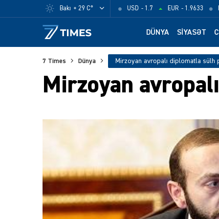
Bakı
+ 29 C°
USD
- 1.7
EUR
- 1.9633
DÜNYA
SIYASƏT
C
7 Times
Dünya
Mirzoyan avropalı diplomatla sülh 
Mirzoyan avropalı