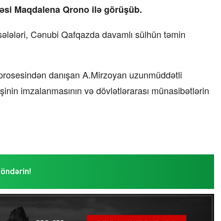
əsi Maqdalena Qrono ilə görüşüb.
məsələləri, Cənubi Qafqazda davamlı sülhün təmin
prosesindən danışan A.Mirzoyan uzunmüddətli
zişinin imzalanmasının və dövlətlərarası münasibətlərin
göndərin!