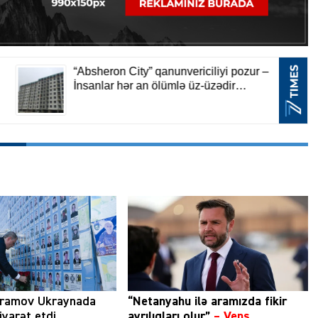
ramov Ukraynada
“Netanyahu ilə aramızda fikir
iyarət etdi
ayrılıqları olur”
–
Vens