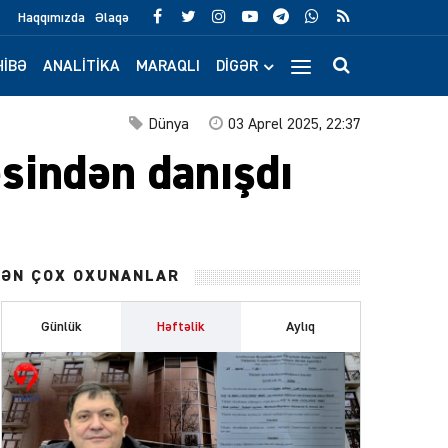
Haqqımızda
Əlaqə
IBƏ
ANALITIKA
MARAQLI
DIGƏR
Dünya
03 Aprel 2025, 22:37
esindən danışdı
ƏN ÇOX OXUNANLAR
Günlük
Həftəlik
Aylıq