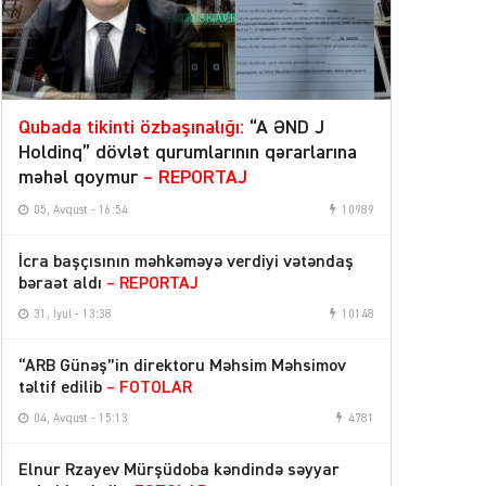
Qubada tikinti özbaşınalığı:
“A ƏND J
Holdinq” dövlət qurumlarının qərarlarına
məhəl qoymur
– REPORTAJ
05, Avqust - 16:54
10989
İcra başçısının məhkəməyə verdiyi vətəndaş
bəraət aldı
– REPORTAJ
31, İyul - 13:38
10148
“ARB Günəş”in direktoru Məhsim Məhsimov
təltif edilib
– FOTOLAR
04, Avqust - 15:13
4781
Elnur Rzayev Mürşüdoba kəndində səyyar