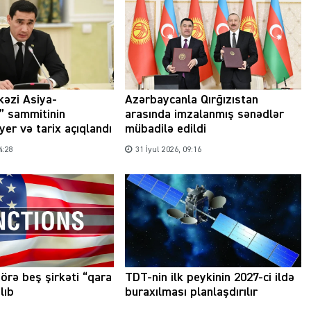
Şəhərsalma ili və qanunsuz tikintilər:
nəzarət mexanizmi haradadır?
kəzi Asiya-
Azərbaycanla Qırğızıstan
” sammitinin
arasında imzalanmış sənədlər
01 İyun 2026, 11:28
 yer və tarix açıqlandı
mübadilə edildi
4:28
31 İyul 2026, 09:16
örə beş şirkəti “qara
TDT-nin ilk peykinin 2027-ci ildə
lıb
buraxılması planlaşdırılır