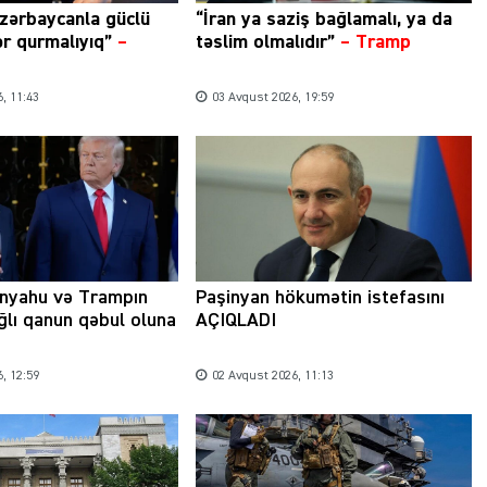
zərbaycanla güclü
“İran ya saziş bağlamalı, ya da
ər qurmalıyıq”
–
təslim olmalıdır”
–
Tramp
, 11:43
03 Avqust 2026, 19:59
anyahu və Trampın
Paşinyan hökumətin istefasını
ağlı qanun qəbul oluna
AÇIQLADI
, 12:59
02 Avqust 2026, 11:13