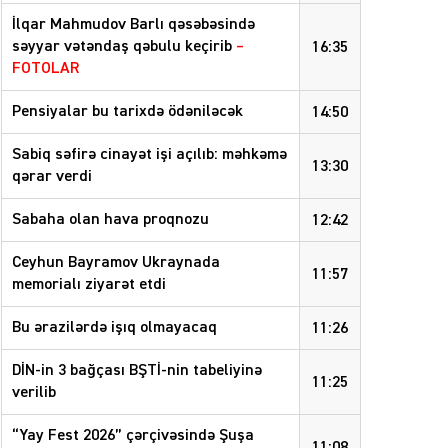
İlqar Mahmudov Barlı qəsəbəsində
səyyar vətəndaş qəbulu keçirib
–
16:35
FOTOLAR
Pensiyalar bu tarixdə ödəniləcək
14:50
Sabiq səfirə cinayət işi açılıb: məhkəmə
13:30
qərar verdi
Sabaha olan hava proqnozu
12:42
Ceyhun Bayramov Ukraynada
11:57
memorialı ziyarət etdi
Bu ərazilərdə işıq olmayacaq
11:26
DİN-in 3 bağçası BŞTİ-nin tabeliyinə
11:25
verilib
“Yay Fest 2026” çərçivəsində Şuşa
11:08