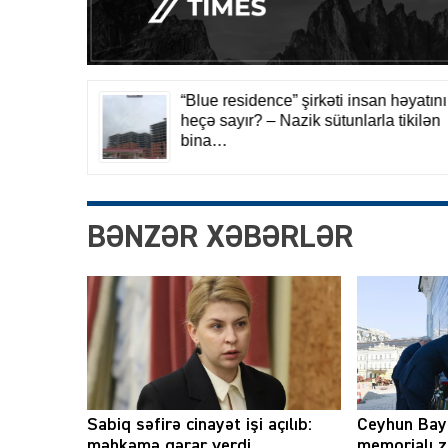
BƏNZƏR XƏBƏRLƏR
Sabiq səfirə cinayət işi açılıb:
Ceyhun Bay
məhkəmə qərar verdi
memorialı z