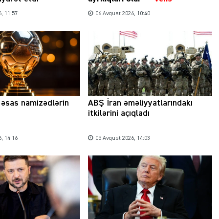
, 11:57
06 Avqust 2026, 10:40
a əsas namizədlərin
ABŞ İran əməliyyatlarındakı
itkilərini açıqladı
, 14:16
05 Avqust 2026, 14:03