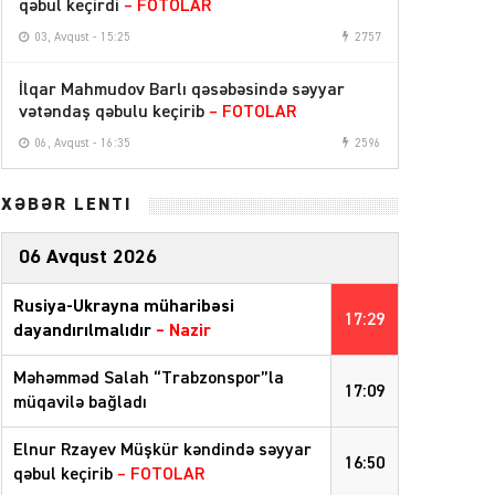
qəbul keçirdi
– FOTOLAR
03, Avqust - 15:25
2757
İlqar Mahmudov Barlı qəsəbəsində səyyar
vətəndaş qəbulu keçirib
– FOTOLAR
06, Avqust - 16:35
2596
XƏBƏR LENTİ
06 Avqust 2026
Rusiya-Ukrayna müharibəsi
17:29
dayandırılmalıdır
– Nazir
Məhəmməd Salah “Trabzonspor”la
17:09
müqavilə bağladı
Elnur Rzayev Müşkür kəndində səyyar
16:50
qəbul keçirib
– FOTOLAR