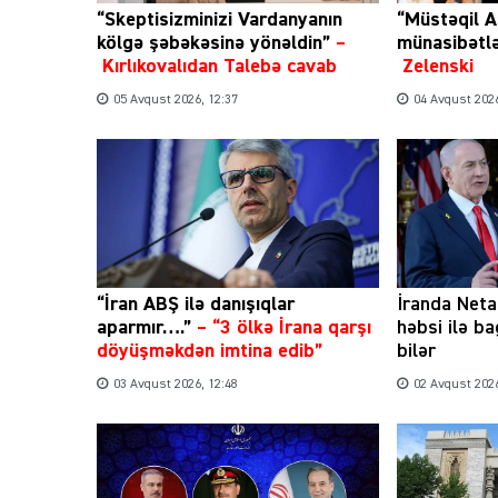
“Skeptisizminizi Vardanyanın
“Müstəqil A
kölgə şəbəkəsinə yönəldin”
–
münasibətl
Kırlıkovalıdan Talebə cavab
Zelenski
05 Avqust 2026, 12:37
04 Avqust 2026
“İran ABŞ ilə danışıqlar
İranda Net
aparmır….”
–
“3 ölkə İrana qarşı
həbsi ilə b
döyüşməkdən imtina edib”
bilər
03 Avqust 2026, 12:48
02 Avqust 2026