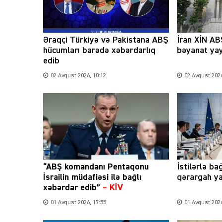
Əraqçi Türkiyə və Pakistana ABŞ
İran XİN ABŞ
hücumları barədə xəbərdarlıq
bəyanat ya
edib
02 Avqust 2026, 10:12
02 Avqust 2026
“ABŞ komandanı Pentaqonu
İstilərlə ba
İsrailin müdafiəsi ilə bağlı
qərargah ya
xəbərdar edib”
–
KİV
01 Avqust 2026, 17:55
01 Avqust 2026