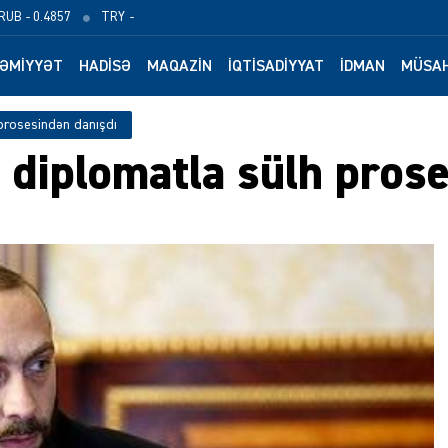
RUB
- 0.4857
TRY
-
ƏMIYYƏT
HADISƏ
MAQAZIN
İQTISADIYYAT
İDMAN
MÜSAH
prosesindən danışdı
 diplomatla sülh pros