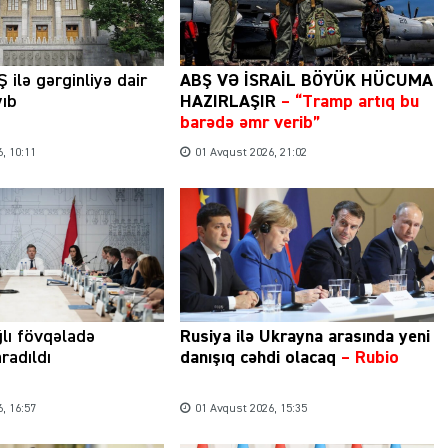
 ilə gərginliyə dair
ABŞ VƏ İSRAİL BÖYÜK HÜCUMA
yıb
HAZIRLAŞIR
– “Tramp artıq bu
barədə əmr verib”
, 10:11
01 Avqust 2026, 21:02
ğlı fövqəladə
Rusiya ilə Ukrayna arasında yeni
radıldı
danışıq cəhdi olacaq
– Rubio
, 16:57
01 Avqust 2026, 15:35