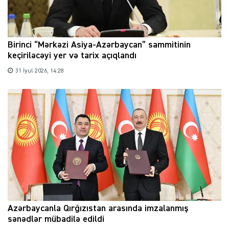
Birinci “Mərkəzi Asiya-Azərbaycan” sammitinin
keçiriləcəyi yer və tarix açıqlandı
31 İyul 2026, 14:28
Azərbaycanla Qırğızıstan arasında imzalanmış
sənədlər mübadilə edildi