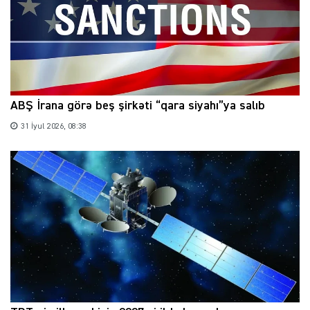
ABŞ İrana görə beş şirkəti “qara siyahı”ya salıb
31 İyul 2026, 08:38