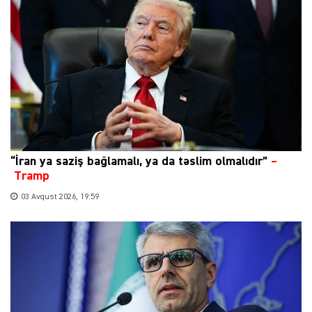
“İran ya saziş bağlamalı, ya da təslim olmalıdır”
–
Tramp
03 Avqust 2026, 19:59