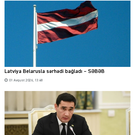
Latviya Belarusla sərhədi bağladı – SƏBƏB
01 Avqust 2026, 13:48