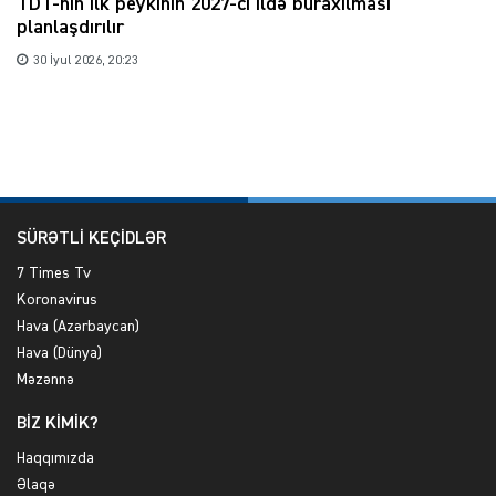
TDT-nin ilk peykinin 2027-ci ildə buraxılması
planlaşdırılır
30 İyul 2026, 20:23
SÜRƏTLİ KEÇİDLƏR
7 Times Tv
Koronavirus
Hava (Azərbaycan)
Hava (Dünya)
Məzənnə
BİZ KİMİK?
Haqqımızda
Əlaqə