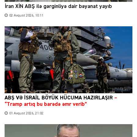
İran XİN ABŞ ilə gərginliyə dair bəyanat yayıb
02 Avqust 2026, 10:11
ABŞ VƏ İSRAİL BÖYÜK HÜCUMA HAZIRLAŞIR
–
“Tramp artıq bu barədə əmr verib”
01 Avqust 2026, 21:02