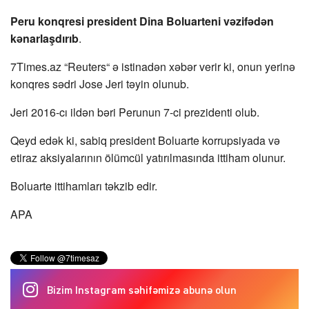
Peru konqresi president Dina Boluarteni vəzifədən
kənarlaşdırıb
.
7Times.az “Reuters“ ə istinadən xəbər verir ki, onun yerinə
konqres sədri Jose Jeri təyin olunub.
Jeri 2016-cı ildən bəri Perunun 7-ci prezidenti olub.
Qeyd edək ki, sabiq president Boluarte korrupsiyada və
etiraz aksiyalarının ölümcül yatırılmasında ittiham olunur.
Boluarte ittihamları təkzib edir.
APA
Bizim Instagram səhifəmizə abunə olun