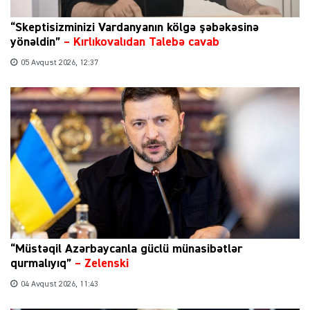
“Skeptisizminizi Vardanyanın kölgə şəbəkəsinə
yönəldin”
–
Kırlıkovalıdan Talebə cavab
05 Avqust 2026, 12:37
“Müstəqil Azərbaycanla güclü münasibətlər
qurmalıyıq”
–
Zelenski
04 Avqust 2026, 11:43