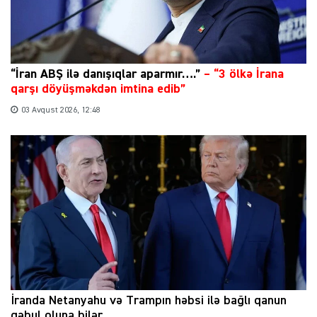
“İran ABŞ ilə danışıqlar aparmır….”
–
“3 ölkə İrana
qarşı döyüşməkdən imtina edib”
03 Avqust 2026, 12:48
İranda Netanyahu və Trampın həbsi ilə bağlı qanun
qəbul oluna bilər