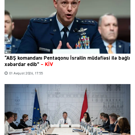
“ABŞ komandanı Pentaqonu İsrailin müdafiəsi ilə bağlı
xəbərdar edib”
–
KİV
01 Avqust 2026, 17:55