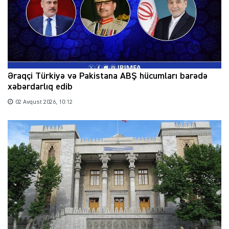
Əraqçi Türkiyə və Pakistana ABŞ hücumları barədə
xəbərdarlıq edib
02 Avqust 2026, 10:12