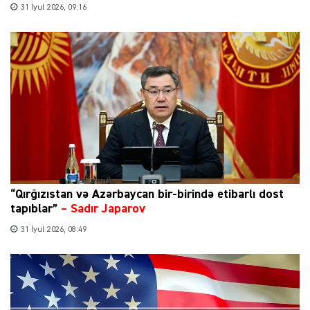
31 İyul 2026, 09:16
“Qırğızıstan və Azərbaycan bir-birində etibarlı dost
tapıblar”
–
Sadır Japarov
31 İyul 2026, 08:49