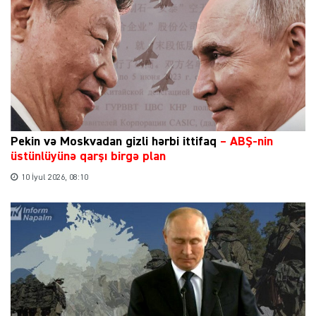
Pekin və Moskvadan gizli hərbi ittifaq
–
ABŞ-nin
üstünlüyünə qarşı birgə plan
10 İyul 2026, 08:10