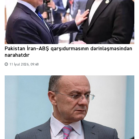
Pakistan İran–ABŞ qarşıdurmasının dərinləşməsindən
narahatdır
11 İyul 2026, 09:48