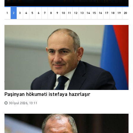
1
2
3
4
5
6
7
8
9
10
11
12
13
14
15
16
17
18
19
20
Paşinyan hökuməti istefaya hazırlaşır
30 İyul 2026, 13:11