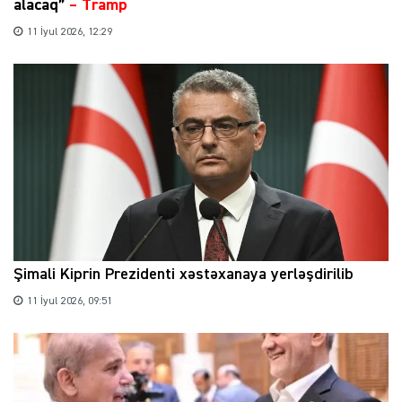
alacaq”
–
Tramp
11 İyul 2026, 12:29
Şimali Kiprin Prezidenti xəstəxanaya yerləşdirilib
11 İyul 2026, 09:51