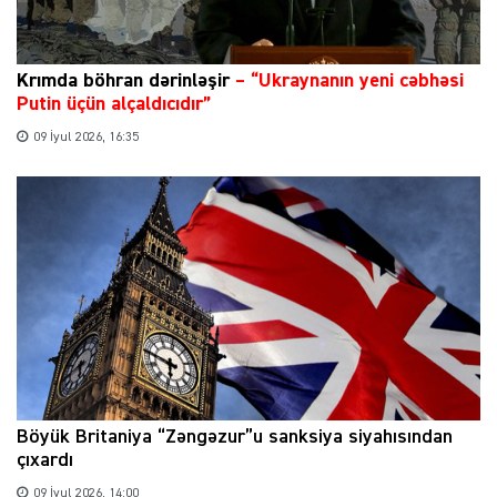
Krımda böhran dərinləşir
– “Ukraynanın yeni cəbhəsi
Putin üçün alçaldıcıdır”
09 İyul 2026, 16:35
Böyük Britaniya “Zəngəzur”u sanksiya siyahısından
çıxardı
09 İyul 2026, 14:00