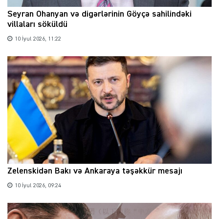
Seyran Ohanyan və digərlərinin Göyçə sahilindəki
villaları söküldü
10 İyul 2026, 11:22
Zelenskidən Bakı və Ankaraya təşəkkür mesajı
10 İyul 2026, 09:24