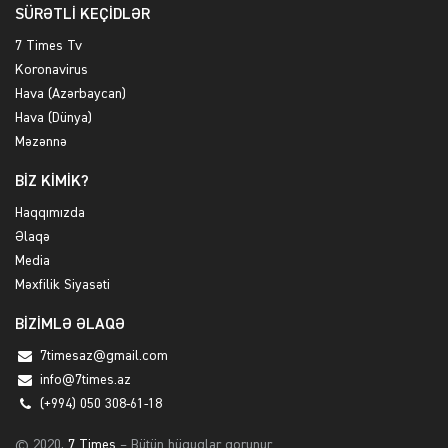
SÜRƏTLİ KEÇİDLƏR
7 Times Tv
Koronavirus
Hava (Azərbaycan)
Hava (Dünya)
Məzənnə
BİZ KİMİK?
Haqqımızda
Əlaqə
Media
Məxfilik Siyasəti
BİZİMLƏ ƏLAQƏ
7timesaz@gmail.com
info@7times.az
(+994) 050 308-61-18
© 2020,
7 Times
– Bütün hüquqlar qorunur.