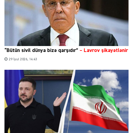
“Bütün sivil dünya bizə qarşıdır”
– Lavrov şikayətlənir
29 İyul 2026, 14:43