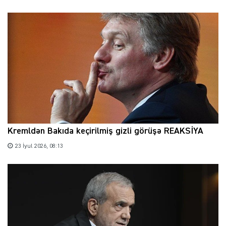
Kremldən Bakıda keçirilmiş gizli görüşə REAKSİYA
23 İyul 2026, 08:13