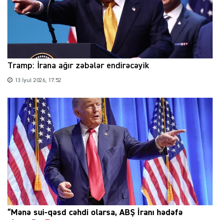
Tramp: İrana ağır zəbələr endirəcəyik
13 İyul 2026, 17:52
“Mənə sui-qəsd cəhdi olarsa, ABŞ İranı hədəfə