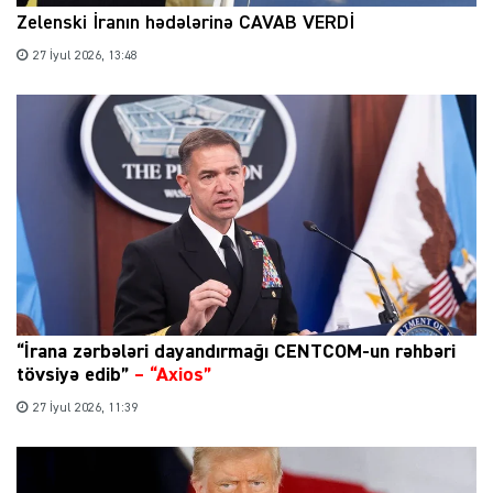
Zelenski İranın hədələrinə CAVAB VERDİ
27 İyul 2026, 13:48
“İrana zərbələri dayandırmağı CENTCOM-un rəhbəri
tövsiyə edib”
–
“Axios”
27 İyul 2026, 11:39