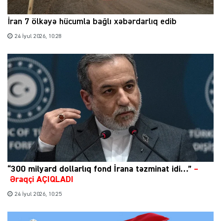
İran 7 ölkəyə hücumla bağlı xəbərdarlıq edib
24 İyul 2026, 10:28
“300 milyard dollarlıq fond İrana təzminat idi…”
–
Əraqçi AÇIQLADI
24 İyul 2026, 10:25