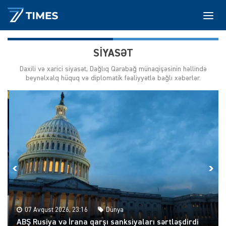
SIYASƏT
Daxili və xarici siyasət, Dağlıq Qarabağ münaqişəsinin həllində
beynəlxalq hüquq və diplomatik fəaliyyətlə bağlı xəbərlər.
07 Avqust 2026, 23:16
Dünya
ABŞ Rusiya və İrana qarşı sanksiyaları sərtləşdirdi