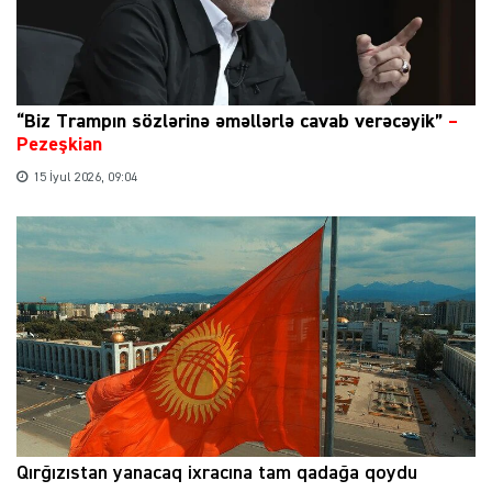
“Biz Trampın sözlərinə əməllərlə cavab verəcəyik”
–
Pezeşkian
15 İyul 2026, 09:04
Qırğızıstan yanacaq ixracına tam qadağa qoydu