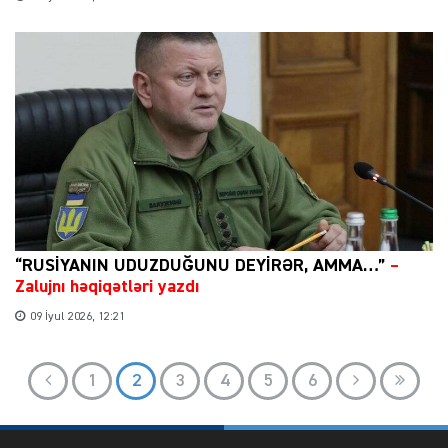
“RUSİYANIN UDUZDUĞUNU DEYİRƏR, AMMA…”
–
Zalujnı həqiqətləri yazdı
09 İyul 2026, 12:21
1
2
3
4
5
6