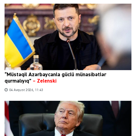
“Müstəqil Azərbaycanla güclü münasibətlər
qurmalıyıq”
–
Zelenski
04 Avqust 2026, 11:43