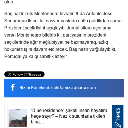
olub.
Baş nazir Luis Monteneqro fevralın 9-da Antonio Jose
Sequronun ikinci tur səsverməsində qalib gəldikdən sonra
Prezident seçildiyini açıqlayıb. Jurnalistlərə açıqlama
verən Monteneqro bildirib ki, partiyasının prezident
seçkilərində ağır məğlubiyyətinə baxmayaraq, azlıq
hökuməti işini davam etdirəcək. Baş nazir vurğulayıb ki,
Portuqaliya xalqı sabitlik istəyir.
Bizim Facebook səhifəmizə abunə olun