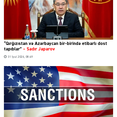
“Qırğızıstan və Azərbaycan bir-birində etibarlı dost
tapıblar”
–
Sadır Japarov
31 İyul 2026, 08:49