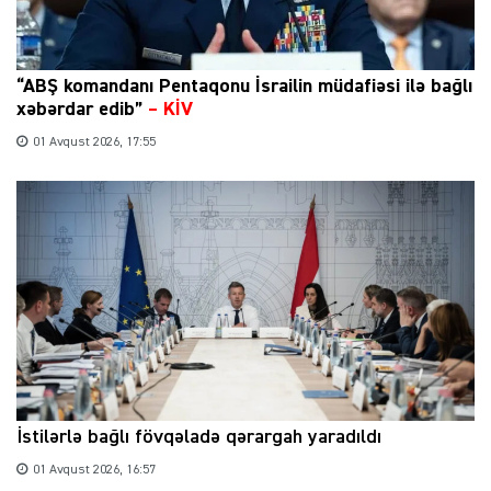
“ABŞ komandanı Pentaqonu İsrailin müdafiəsi ilə bağlı
xəbərdar edib”
–
KİV
01 Avqust 2026, 17:55
İstilərlə bağlı fövqəladə qərargah yaradıldı
01 Avqust 2026, 16:57