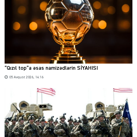
“Qızıl top”a əsas namizədlərin SİYAHISI
05 Avqust 2026, 14:16