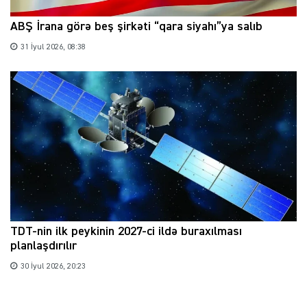
ABŞ İrana görə beş şirkəti “qara siyahı”ya salıb
31 İyul 2026, 08:38
TDT-nin ilk peykinin 2027-ci ildə buraxılması
planlaşdırılır
30 İyul 2026, 20:23