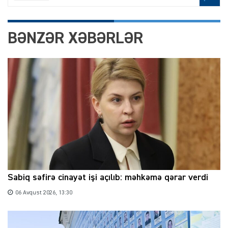
BƏNZƏR XƏBƏRLƏR
Sabiq səfirə cinayət işi açılıb: məhkəmə qərar verdi
06 Avqust 2026, 13:30