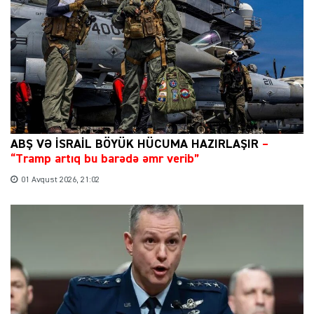
ABŞ VƏ İSRAİL BÖYÜK HÜCUMA HAZIRLAŞIR
–
“Tramp artıq bu barədə əmr verib”
01 Avqust 2026, 21:02