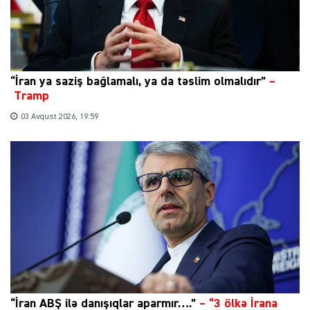
“İran ya saziş bağlamalı, ya da təslim olmalıdır”
–
Tramp
03 Avqust 2026, 19:59
“İran ABŞ ilə danışıqlar aparmır….”
–
“3 ölkə İrana