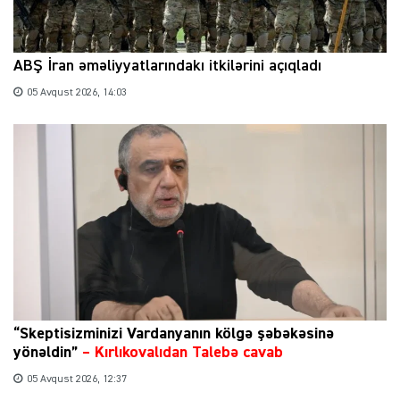
ABŞ İran əməliyyatlarındakı itkilərini açıqladı
05 Avqust 2026, 14:03
“Skeptisizminizi Vardanyanın kölgə şəbəkəsinə
yönəldin”
–
Kırlıkovalıdan Talebə cavab
05 Avqust 2026, 12:37