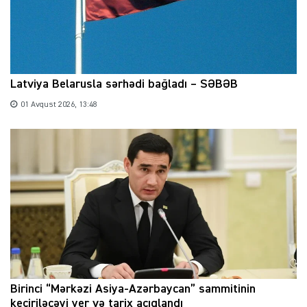
Latviya Belarusla sərhədi bağladı – SƏBƏB
01 Avqust 2026, 13:48
Birinci “Mərkəzi Asiya-Azərbaycan” sammitinin
keçiriləcəyi yer və tarix açıqlandı