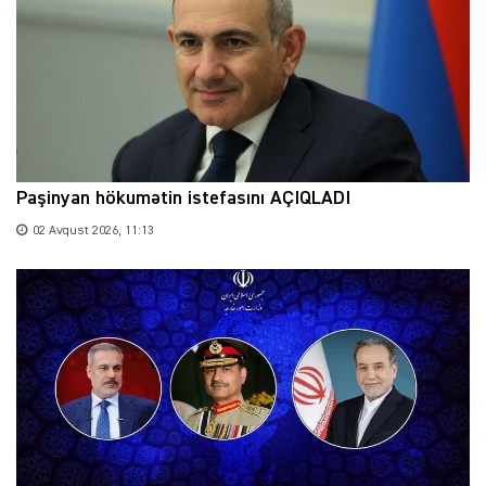
Paşinyan hökumətin istefasını AÇIQLADI
02 Avqust 2026, 11:13