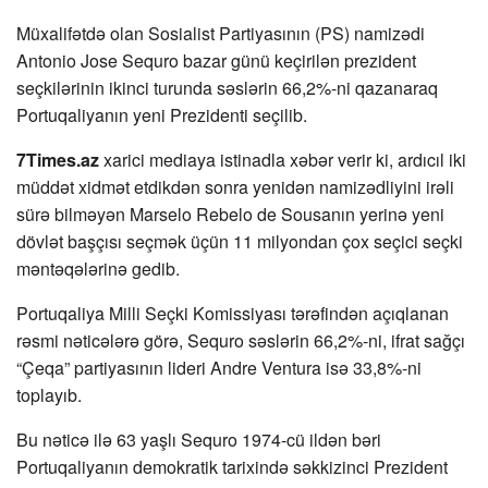
Müxalifətdə olan Sosialist Partiyasının (PS) namizədi
Antonio Jose Sequro bazar günü keçirilən prezident
seçkilərinin ikinci turunda səslərin 66,2%-ni qazanaraq
Portuqaliyanın yeni Prezidenti seçilib.
7Times.az
xarici mediaya istinadla xəbər verir ki, ardıcıl iki
müddət xidmət etdikdən sonra yenidən namizədliyini irəli
sürə bilməyən Marselo Rebelo de Sousanın yerinə yeni
dövlət başçısı seçmək üçün 11 milyondan çox seçici seçki
məntəqələrinə gedib.
Portuqaliya Milli Seçki Komissiyası tərəfindən açıqlanan
rəsmi nəticələrə görə, Sequro səslərin 66,2%-ni, ifrat sağçı
“Çeqa” partiyasının lideri Andre Ventura isə 33,8%-ni
toplayıb.
Bu nəticə ilə 63 yaşlı Sequro 1974-cü ildən bəri
Portuqaliyanın demokratik tarixində səkkizinci Prezident