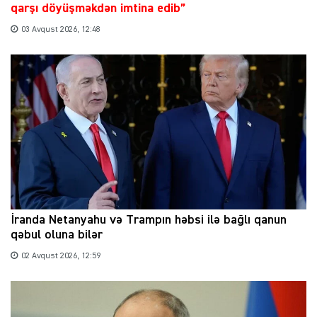
qarşı döyüşməkdən imtina edib”
03 Avqust 2026, 12:48
İranda Netanyahu və Trampın həbsi ilə bağlı qanun
qəbul oluna bilər
02 Avqust 2026, 12:59