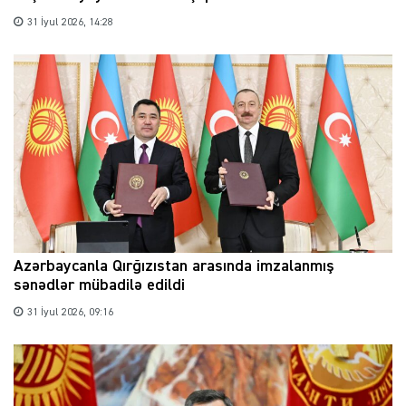
31 İyul 2026, 14:28
Azərbaycanla Qırğızıstan arasında imzalanmış
sənədlər mübadilə edildi
31 İyul 2026, 09:16