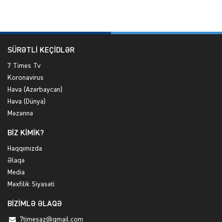
SÜRƏTLİ KEÇİDLƏR
7 Times Tv
Koronavirus
Hava (Azərbaycan)
Hava (Dünya)
Məzənnə
BİZ KİMİK?
Haqqımızda
Əlaqə
Media
Məxfilik Siyasəti
BİZİMLƏ ƏLAQƏ
7timesaz@gmail.com