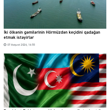
İki ölkənin gəmilərinin Hörmüzdən keçidini qadağan
etmək istəyirlər
07 Avqust 2026, 16:55