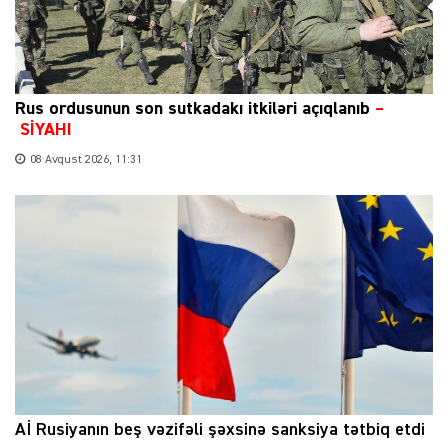
Rus ordusunun son sutkadakı itkiləri açıqlanıb
–
SİYAHI
08 Avqust 2026, 11:31
Aİ Rusiyanın beş vəzifəli şəxsinə sanksiya tətbiq etdi