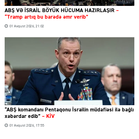
ABŞ VƏ İSRAİL BÖYÜK HÜCUMA HAZIRLAŞIR
–
“Tramp artıq bu barədə əmr verib”
01 Avqust 2026, 21:02
“ABŞ komandanı Pentaqonu İsrailin müdafiəsi ilə bağlı
xəbərdar edib”
–
KİV
01 Avqust 2026, 17:55