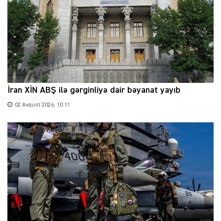
İran XİN ABŞ ilə gərginliyə dair bəyanat yayıb
02 Avqust 2026, 10:11