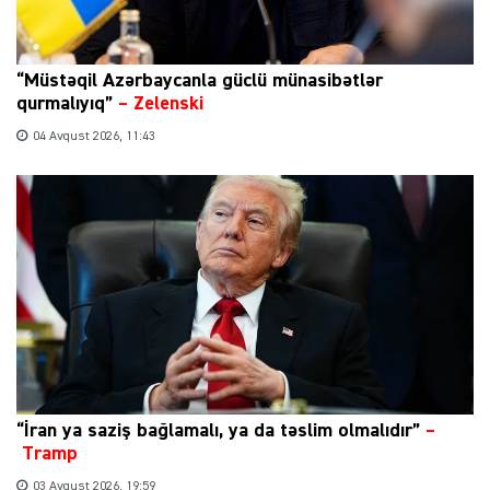
“Müstəqil Azərbaycanla güclü münasibətlər
qurmalıyıq”
–
Zelenski
04 Avqust 2026, 11:43
“İran ya saziş bağlamalı, ya da təslim olmalıdır”
–
Tramp
03 Avqust 2026, 19:59