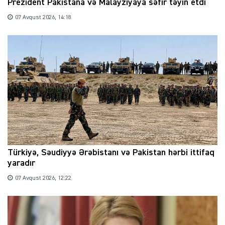
Prezident Pakistana və Malayziyaya səfir təyin etdi
07 Avqust 2026, 14:18
Türkiyə, Səudiyyə Ərəbistanı və Pakistan hərbi ittifaq
yaradır
07 Avqust 2026, 12:22