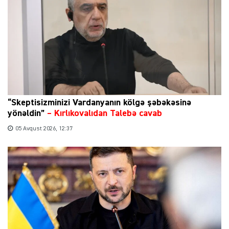
“Skeptisizminizi Vardanyanın kölgə şəbəkəsinə
yönəldin”
–
Kırlıkovalıdan Talebə cavab
05 Avqust 2026, 12:37