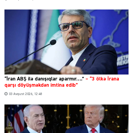
“İran ABŞ ilə danışıqlar aparmır….”
–
“3 ölkə İrana
qarşı döyüşməkdən imtina edib”
03 Avqust 2026, 12:48