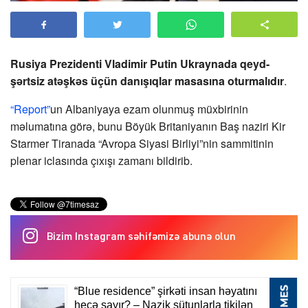
Rusiya Prezidenti Vladimir Putin Ukraynada qeyd-
şərtsiz atəşkəs üçün danışıqlar masasına oturmalıdır
.
“Report”
un Albaniyaya ezam olunmuş müxbirinin
məlumatına görə, bunu Böyük Britaniyanın Baş naziri Kir
Starmer Tiranada “Avropa Siyasi Birliyi”nin sammitinin
plenar iclasında çıxışı zamanı bildirib.
Bizim Instagram səhifəmizə abunə olun