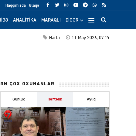
Haqqımızda
Əlaqə
IBƏ
ANALITIKA
MARAQLI
DIGƏR
Hərbi
11 May 2026, 07:19
ƏN ÇOX OXUNANLAR
Günlük
Həftəlik
Aylıq