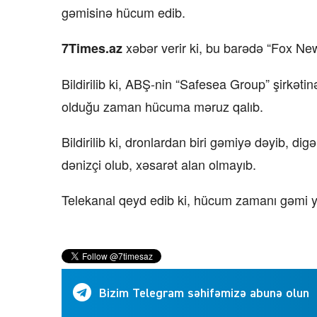
gəmisinə hücum edib.
xəbər verir ki, bu barədə “Fox Ne
7Times.az
Bildirilib ki, ABŞ-nin “Safesea Group” şirkət
olduğu zaman hücuma məruz qalıb.
Bildirilib ki, dronlardan biri gəmiyə dəyib, d
dənizçi olub, xəsarət alan olmayıb.
Telekanal qeyd edib ki, hücum zamanı gəmi yü
Bizim Telegram səhifəmizə abunə olun