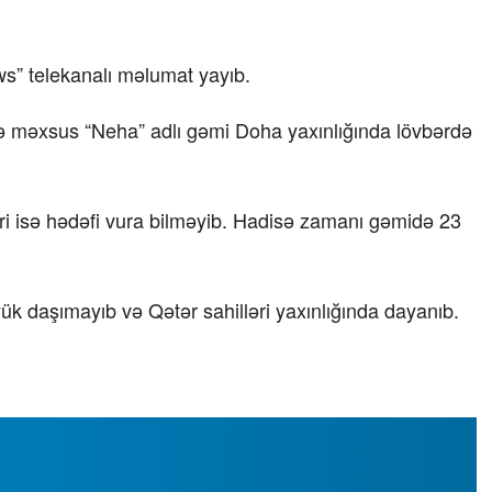
ws” telekanalı məlumat yayıb.
inə məxsus “Neha” adlı gəmi Doha yaxınlığında lövbərdə
igəri isə hədəfi vura bilməyib. Hadisə zamanı gəmidə 23
k daşımayıb və Qətər sahilləri yaxınlığında dayanıb.