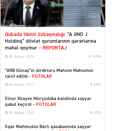
Qubada tikinti özbaşınalığı:
“A ƏND J
Holdinq” dövlət qurumlarının qərarlarına
məhəl qoymur
– REPORTAJ
05, Avqust - 16:54
10998
“ARB Günəş”in direktoru Məhsim Məhsimov
təltif edilib
– FOTOLAR
04, Avqust - 15:13
4783
Elnur Rzayev Mürşüdoba kəndində səyyar
qəbul keçirdi
– FOTOLAR
03, Avqust - 15:25
2759
İlqar Mahmudov Barlı qəsəbəsində səyyar