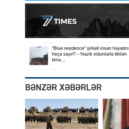
BƏNZƏR XƏBƏRLƏR