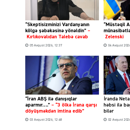
“Skeptisizminizi Vardanyanın
“Müstəqil A
kölgə şəbəkəsinə yönəldin”
–
münasibətl
Kırlıkovalıdan Talebə cavab
Zelenski
05 Avqust 2026, 12:37
04 Avqust 2026
“İran ABŞ ilə danışıqlar
İranda Net
aparmır….”
–
“3 ölkə İrana qarşı
həbsi ilə b
döyüşməkdən imtina edib”
bilər
03 Avqust 2026, 12:48
02 Avqust 2026