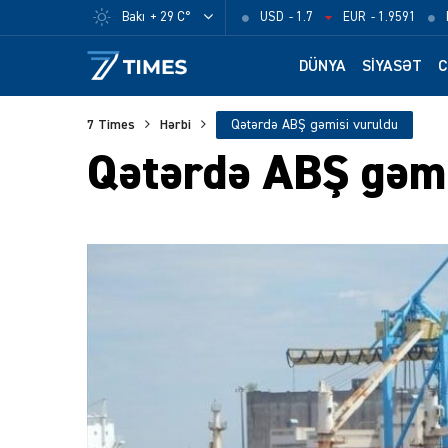
Bakı
+ 29 C°
USD
- 1.7
EUR
- 1.9591
DÜNYA
SIYASƏT
C
7 Times
Hərbi
Qətərdə ABŞ gəmisi vuruldu
Qətərdə ABŞ gəmi