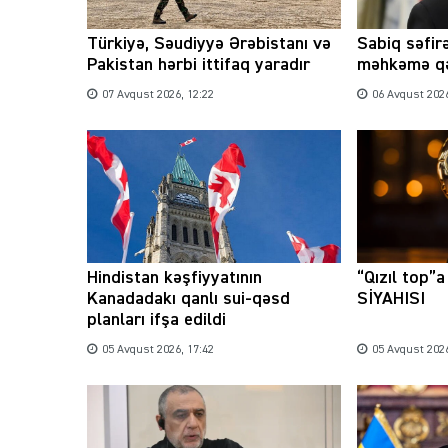
Türkiyə, Səudiyyə Ərəbistanı və
Sabiq səfirə
Pakistan hərbi ittifaq yaradır
məhkəmə qə
07 Avqust 2026, 12:22
06 Avqust 2026
Hindistan kəşfiyyatının
“Qızıl top”
Kanadadakı qanlı sui-qəsd
SİYAHISI
planları ifşa edildi
05 Avqust 2026, 17:42
05 Avqust 2026