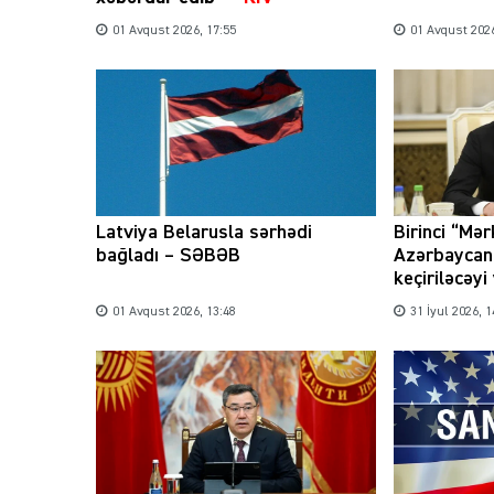
01 Avqust 2026, 17:55
01 Avqust 2026
Latviya Belarusla sərhədi
Birinci “Mər
bağladı – SƏBƏB
Azərbaycan
keçiriləcəyi
01 Avqust 2026, 13:48
31 İyul 2026, 1