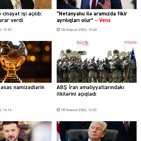
 cinayət işi açılıb:
“Netanyahu ilə aramızda fikir
rar verdi
ayrılıqları olur”
–
Vens
, 13:30
06 Avqust 2026, 10:40
a əsas namizədlərin
ABŞ İran əməliyyatlarındakı
itkilərini açıqladı
, 14:16
05 Avqust 2026, 14:03