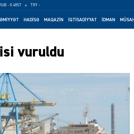
RUB
- 0.4857
TRY
-
ƏMIYYƏT
HADISƏ
MAQAZIN
İQTISADIYYAT
İDMAN
MÜSAH
si vuruldu