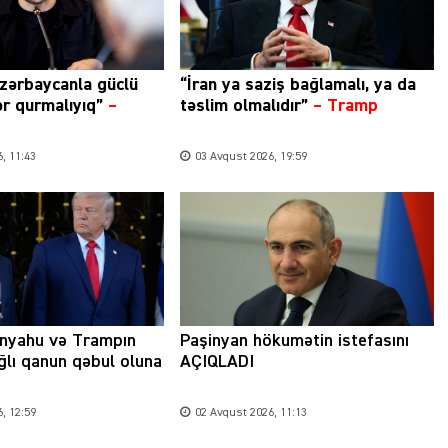
zərbaycanla güclü
“İran ya saziş bağlamalı, ya da
ər qurmalıyıq”
–
təslim olmalıdır”
–
Tramp
, 11:43
03 Avqust 2026, 19:59
anyahu və Trampın
Paşinyan hökumətin istefasını
ağlı qanun qəbul oluna
AÇIQLADI
, 12:59
02 Avqust 2026, 11:13