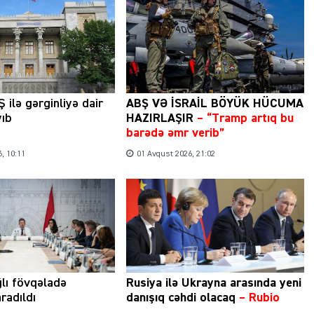
 ilə gərginliyə dair
ABŞ VƏ İSRAİL BÖYÜK HÜCUMA
yıb
HAZIRLAŞIR
– “Tramp artıq bu
barədə əmr verib”
, 10:11
01 Avqust 2026, 21:02
ğlı fövqəladə
Rusiya ilə Ukrayna arasında yeni
radıldı
danışıq cəhdi olacaq
– Rubio