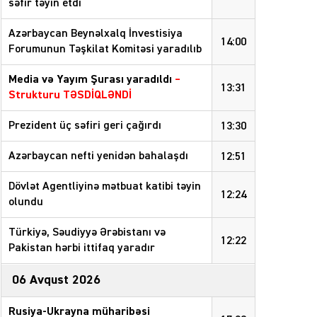
səfir təyin etdi
Azərbaycan Beynəlxalq İnvestisiya
14:00
Forumunun Təşkilat Komitəsi yaradılıb
Media və Yayım Şurası yaradıldı
–
13:31
Strukturu TƏSDİQLƏNDİ
Prezident üç səfiri geri çağırdı
13:30
Azərbaycan nefti yenidən bahalaşdı
12:51
Dövlət Agentliyinə mətbuat katibi təyin
12:24
olundu
Türkiyə, Səudiyyə Ərəbistanı və
12:22
Pakistan hərbi ittifaq yaradır
06 Avqust 2026
Rusiya-Ukrayna müharibəsi