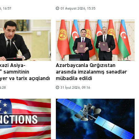
, 16:57
01 Avqust 2026, 15:35
Şəhərsalma ili və qanunsuz tikintilər:
nəzarət mexanizmi haradadır?
01 İyun 2026, 11:28
kəzi Asiya-
Azərbaycanla Qırğızıstan
” sammitinin
arasında imzalanmış sənədlər
 yer və tarix açıqlandı
mübadilə edildi
4:28
31 İyul 2026, 09:16