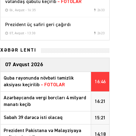
vətəndaş qəbulu keçirib
– FOTOLAR
06, Avqust - 16:35
2633
Prezident üç səfiri geri çağırdı
07, Avqust - 13:30
2623
XƏBƏR LENTİ
07 Avqust 2026
Quba rayonunda növbəti təmizlik
16:46
aksiyası keçirilib
– FOTOLAR
Azərbaycanda vergi borcları 4 milyard
16:21
manatı keçib
Sabah 39 dərəcə isti olacaq
15:21
Prezident Pakistana və Malayziyaya
14:18