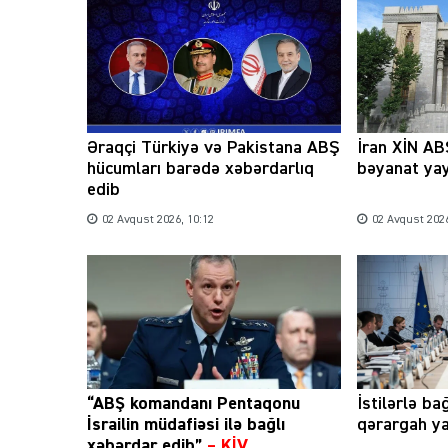
Əraqçi Türkiyə və Pakistana ABŞ
İran XİN ABŞ
hücumları barədə xəbərdarlıq
bəyanat ya
edib
02 Avqust 2026, 10:12
02 Avqust 2026
“ABŞ komandanı Pentaqonu
İstilərlə ba
İsrailin müdafiəsi ilə bağlı
qərargah ya
xəbərdar edib”
–
KİV