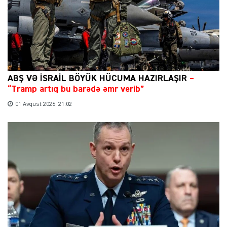
ABŞ VƏ İSRAİL BÖYÜK HÜCUMA HAZIRLAŞIR
–
“Tramp artıq bu barədə əmr verib”
01 Avqust 2026, 21:02