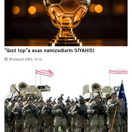
“Qızıl top”a əsas namizədlərin SİYAHISI
05 Avqust 2026, 14:16