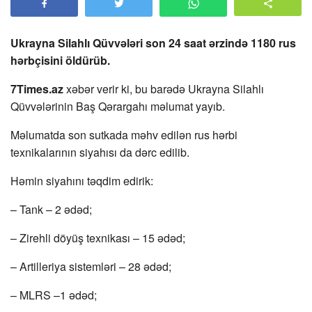
Ukrayna Silahlı Qüvvələri son 24 saat ərzində 1180 rus
hərbçisini öldürüb.
7Times.az
xəbər verir ki, bu barədə Ukrayna Silahlı
Qüvvələrinin Baş Qərargahı məlumat yayıb.
Məlumatda son sutkada məhv edilən rus hərbi
texnikalarının siyahısı da dərc edilib.
Həmin siyahını təqdim edirik:
– Tank – 2 ədəd;
– Zirehli döyüş texnikası – 15 ədəd;
– Artilleriya sistemləri – 28 ədəd;
– MLRS –1 ədəd;