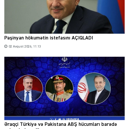
Paşinyan hökumətin istefasını AÇIQLADI
02 Avqust 2026, 11:13
Əraqçi Türkiyə və Pakistana ABŞ hücumları barədə