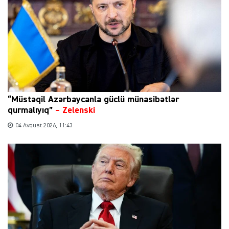
“Müstəqil Azərbaycanla güclü münasibətlər
qurmalıyıq”
–
Zelenski
04 Avqust 2026, 11:43