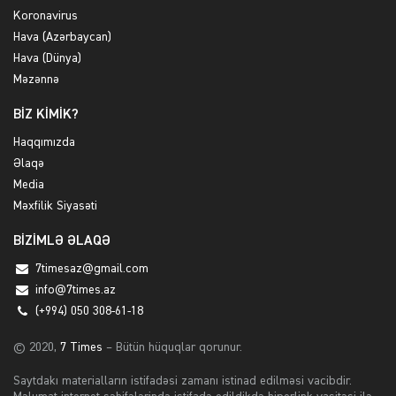
Koronavirus
Hava (Azərbaycan)
Hava (Dünya)
Məzənnə
BİZ KİMİK?
Haqqımızda
Əlaqə
Media
Məxfilik Siyasəti
BİZİMLƏ ƏLAQƏ
7timesaz@gmail.com
info@7times.az
(+994) 050 308-61-18
© 2020,
7 Times
– Bütün hüquqlar qorunur.
Saytdakı materialların istifadəsi zamanı istinad edilməsi vacibdir.