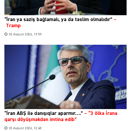
“İran ya saziş bağlamalı, ya da təslim olmalıdır”
–
Tramp
03 Avqust 2026, 19:59
“İran ABŞ ilə danışıqlar aparmır….”
–
“3 ölkə İrana
qarşı döyüşməkdən imtina edib”
03 Avqust 2026, 12:48