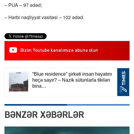
– PUA – 97 ədəd;
– Hərbi nəqliyyat vasitəsi – 102 ədəd.
Bizim Youtube kanalımıza abunə olun
BƏNZƏR XƏBƏRLƏR