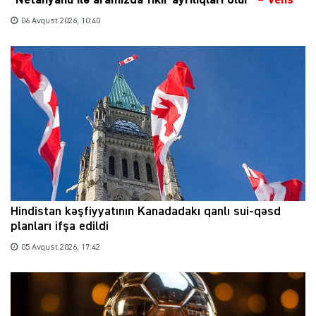
“Netanyahu ilə aramızda fikir ayrılıqları olur”
–
Vens
06 Avqust 2026, 10:40
Hindistan kəşfiyyatının Kanadadakı qanlı sui-qəsd
planları ifşa edildi
05 Avqust 2026, 17:42