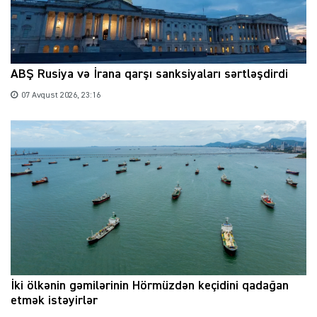
ABŞ Rusiya və İrana qarşı sanksiyaları sərtləşdirdi
07 Avqust 2026, 23:16
İki ölkənin gəmilərinin Hörmüzdən keçidini qadağan
etmək istəyirlər