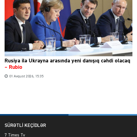
Rusiya ilə Ukrayna arasında yeni danışıq cəhdi olacaq
– Rubio
01 Avqust 2026, 15:35
SÜRƏTLİ KEÇİDLƏR
7 Times Tv