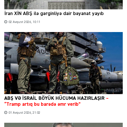
İran XİN ABŞ ilə gərginliyə dair bəyanat yayıb
02 Avqust 2026, 10:11
ABŞ VƏ İSRAİL BÖYÜK HÜCUMA HAZIRLAŞIR
–
“Tramp artıq bu barədə əmr verib”
01 Avqust 2026, 21:02