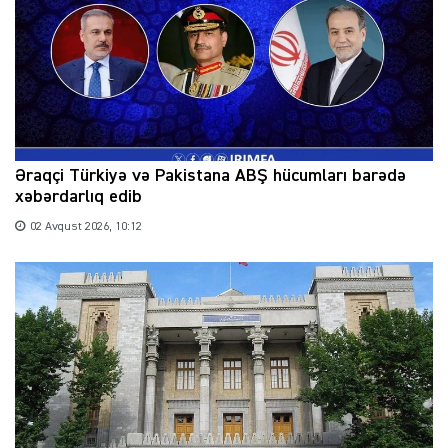
Əraqçi Türkiyə və Pakistana ABŞ hücumları barədə
xəbərdarlıq edib
02 Avqust 2026, 10:12