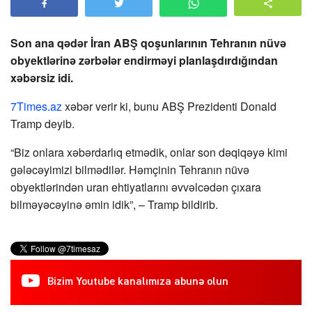
Son ana qədər İran ABŞ qoşunlarının Tehranın nüvə
obyektlərinə zərbələr endirməyi planlaşdırdığından
xəbərsiz idi.
7Times.az
xəbər verir ki, bunu ABŞ Prezidenti Donald
Tramp deyib.
“Biz onlara xəbərdarlıq etmədik, onlar son dəqiqəyə kimi
gələcəyimizi bilmədilər. Həmçinin Tehranın nüvə
obyektlərindən uran ehtiyatlarını əvvəlcədən çıxara
bilməyəcəyinə əmin idik”, – Tramp bildirib.
Bizim Youtube kanalımıza abunə olun