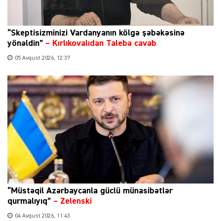
“Skeptisizminizi Vardanyanın kölgə şəbəkəsinə
yönəldin”
–
Kırlıkovalıdan Talebə cavab
05 Avqust 2026, 12:37
“Müstəqil Azərbaycanla güclü münasibətlər
qurmalıyıq”
–
Zelenski
04 Avqust 2026, 11:43