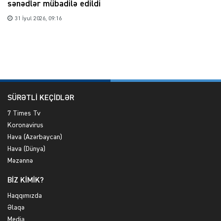
sənədlər mübadilə edildi
31 İyul 2026, 09:16
SÜRƏTLİ KEÇİDLƏR
7 Times Tv
Koronavirus
Hava (Azərbaycan)
Hava (Dünya)
Məzənnə
BİZ KİMİK?
Haqqımızda
Əlaqə
Media