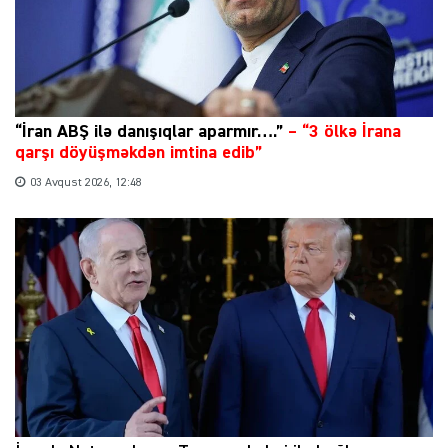
“İran ABŞ ilə danışıqlar aparmır….”
–
“3 ölkə İrana
qarşı döyüşməkdən imtina edib”
03 Avqust 2026, 12:48