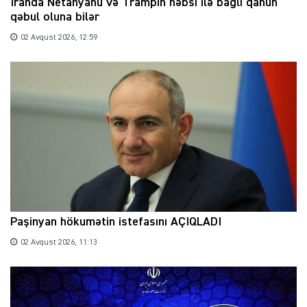
İranda Netanyahu və Trampın həbsi ilə bağlı qanun
qəbul oluna bilər
02 Avqust 2026, 12:59
Paşinyan hökumətin istefasını AÇIQLADI
02 Avqust 2026, 11:13