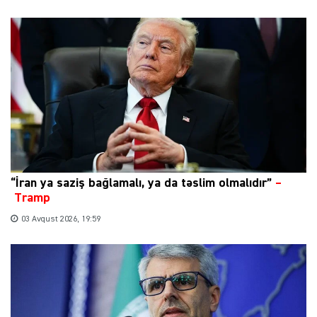
“İran ya saziş bağlamalı, ya da təslim olmalıdır”
–
Tramp
03 Avqust 2026, 19:59