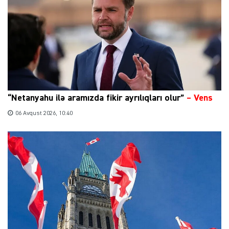
“Netanyahu ilə aramızda fikir ayrılıqları olur”
–
Vens
06 Avqust 2026, 10:40