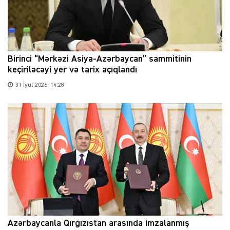
Birinci “Mərkəzi Asiya-Azərbaycan” sammitinin
keçiriləcəyi yer və tarix açıqlandı
31 İyul 2026, 14:28
Azərbaycanla Qırğızıstan arasında imzalanmış