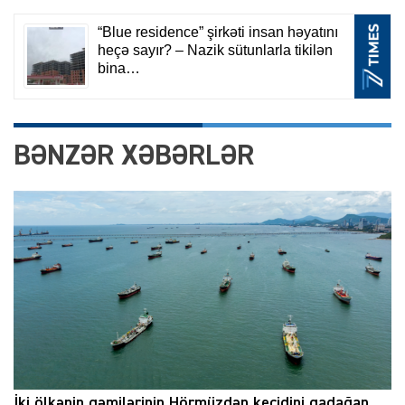
BƏNZƏR XƏBƏRLƏR
İki ölkənin gəmilərinin Hörmüzdən keçidini qadağan