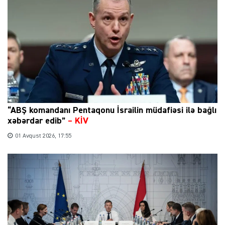
“ABŞ komandanı Pentaqonu İsrailin müdafiəsi ilə bağlı
xəbərdar edib”
–
KİV
01 Avqust 2026, 17:55