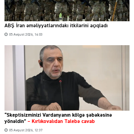
ABŞ İran əməliyyatlarındakı itkilərini açıqladı
05 Avqust 2026, 14:03
“Skeptisizminizi Vardanyanın kölgə şəbəkəsinə
yönəldin”
–
Kırlıkovalıdan Talebə cavab
05 Avqust 2026, 12:37