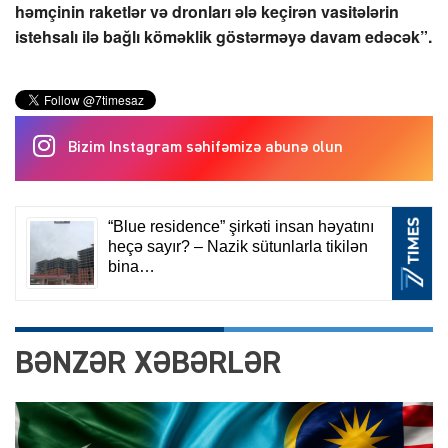
həmçinin raketlər və dronları ələ keçirən vasitələrin
istehsalı ilə bağlı köməklik göstərməyə davam edəcək”.
Bizim Instagram səhifəmizə abunə olun
BƏNZƏR XƏBƏRLƏR