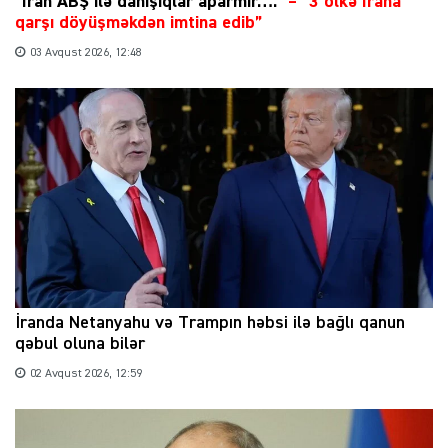
“İran ABŞ ilə danışıqlar aparmır….”
–
“3 ölkə İrana
qarşı döyüşməkdən imtina edib”
03 Avqust 2026, 12:48
İranda Netanyahu və Trampın həbsi ilə bağlı qanun
qəbul oluna bilər
02 Avqust 2026, 12:59