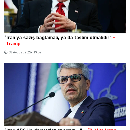
“İran ya saziş bağlamalı, ya da təslim olmalıdır”
–
Tramp
03 Avqust 2026, 19:59