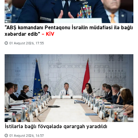
“ABŞ komandanı Pentaqonu İsrailin müdafiəsi ilə bağlı
xəbərdar edib”
–
KİV
01 Avqust 2026, 17:55
İstilərlə bağlı fövqəladə qərargah yaradıldı
01 Avqust 2026, 16:57