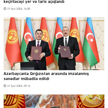
keçiriləcəyi yer və tarix açıqlandı
31 İyul 2026, 14:28
Azərbaycanla Qırğızıstan arasında imzalanmış
sənədlər mübadilə edildi
31 İyul 2026, 09:16