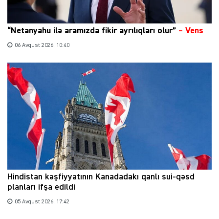
“Netanyahu ilə aramızda fikir ayrılıqları olur”
–
Vens
06 Avqust 2026, 10:40
Hindistan kəşfiyyatının Kanadadakı qanlı sui-qəsd
planları ifşa edildi
05 Avqust 2026, 17:42