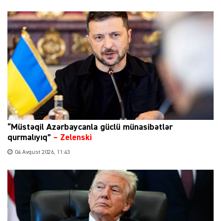
“Müstəqil Azərbaycanla güclü münasibətlər
qurmalıyıq”
–
Zelenski
04 Avqust 2026, 11:43