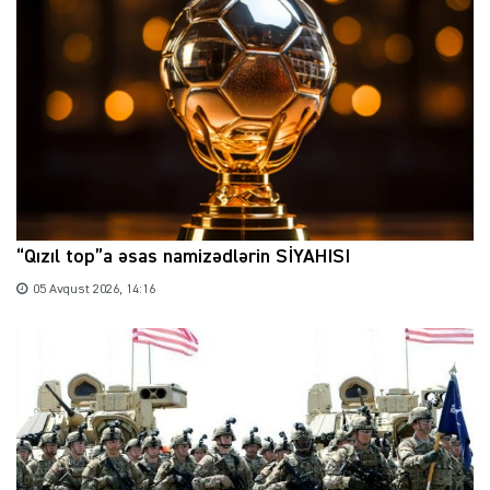
“Qızıl top”a əsas namizədlərin SİYAHISI
05 Avqust 2026, 14:16