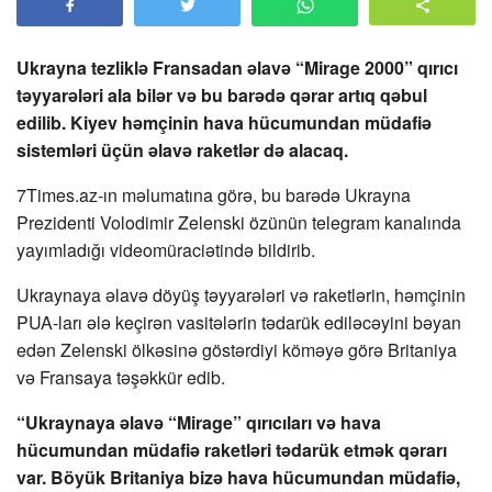
Ukrayna tezliklə Fransadan əlavə “Mirage 2000” qırıcı
təyyarələri ala bilər və bu barədə qərar artıq qəbul
edilib. Kiyev həmçinin hava hücumundan müdafiə
sistemləri üçün əlavə raketlər də alacaq.
7Times.az-ın məlumatına görə, bu barədə Ukrayna
Prezidenti Volodimir Zelenski özünün telegram kanalında
yayımladığı videomüraciətində bildirib.
Ukraynaya əlavə döyüş təyyarələri və raketlərin, həmçinin
PUA-ları ələ keçirən vasitələrin tədarük ediləcəyini bəyan
edən Zelenski ölkəsinə göstərdiyi köməyə görə Britaniya
və Fransaya təşəkkür edib.
“Ukraynaya əlavə “Mirage” qırıcıları və hava
hücumundan müdafiə raketləri tədarük etmək qərarı
var. Böyük Britaniya bizə hava hücumundan müdafiə,