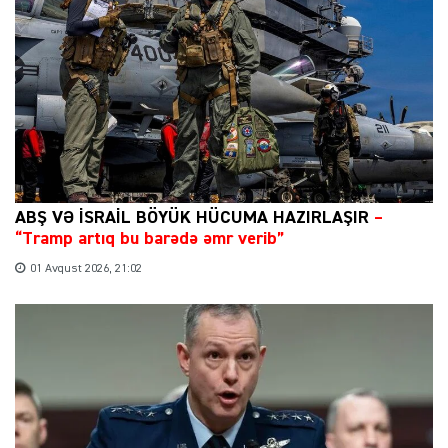
ABŞ VƏ İSRAİL BÖYÜK HÜCUMA HAZIRLAŞIR
–
“Tramp artıq bu barədə əmr verib”
01 Avqust 2026, 21:02