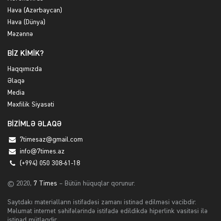
Hava (Azərbaycan)
Hava (Dünya)
Məzənnə
BİZ KİMİK?
Haqqımızda
Əlaqə
Media
Məxfilik Siyasəti
BİZİMLƏ ƏLAQƏ
7timesaz@gmail.com
info@7times.az
(+994) 050 308-61-18
© 2020,
7 Times
– Bütün hüquqlar qorunur.
Saytdakı materialların istifadəsi zamanı istinad edilməsi vacibdir.
Məlumat internet səhifələrində istifadə edildikdə hiperlink vasitəsi ilə
istinad mütləqdir.