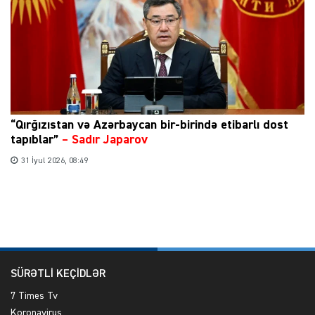
“Qırğızıstan və Azərbaycan bir-birində etibarlı dost
tapıblar”
–
Sadır Japarov
31 İyul 2026, 08:49
SÜRƏTLİ KEÇİDLƏR
7 Times Tv
Koronavirus