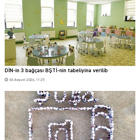
DİN-in 3 bağçası BŞTİ-nin tabeliyinə verilib
06 Avqust 2026, 11:25