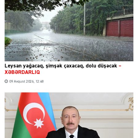
Leysan yağacaq, şimşək çaxacaq, dolu düşəcək
–
XƏBƏRDARLIQ
09 Avqust 2026, 12:48