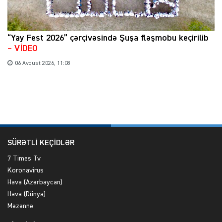
“Yay Fest 2026” çərçivəsində Şuşa fləşmobu keçirilib
– VİDEO
06 Avqust 2026, 11:08
SÜRƏTLİ KEÇİDLƏR
7 Times Tv
Koronavirus
Hava (Azərbaycan)
Hava (Dünya)
Məzənnə