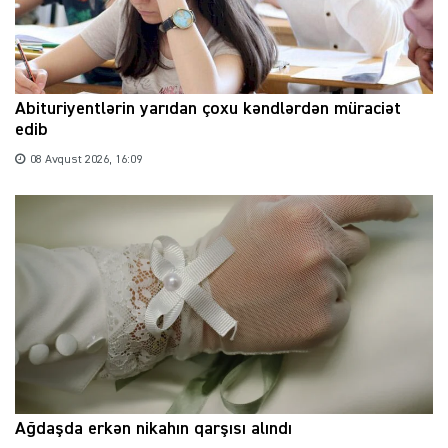
Abituriyentlərin yarıdan çoxu kəndlərdən müraciət
edib
08 Avqust 2026, 16:09
Ağdaşda erkən nikahın qarşısı alındı