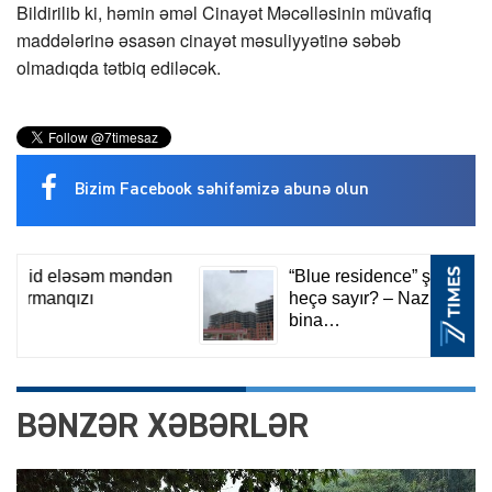
Bildirilib ki, həmin əməl Cinayət Məcəlləsinin müvafiq
maddələrinə əsasən cinayət məsuliyyətinə səbəb
olmadıqda tətbiq ediləcək.
Bizim Facebook səhifəmizə abunə olun
BƏNZƏR XƏBƏRLƏR