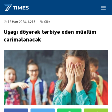
12 Mart 2026, 14:13
Ölkə
Uşağı döyərək tərbiyə edən müəllim
cərimələnəcək