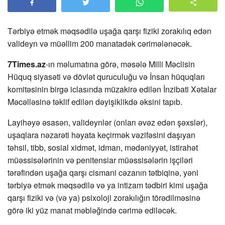
Tərbiyə etmək məqsədilə uşağa qarşı fiziki zorakılıq edən
valideyn və müəllim 200 manatadək cərimələnəcək.
7Times.az
-ın məlumatına görə, məsələ Milli Məclisin
Hüquq siyasəti və dövlət quruculuğu və İnsan hüquqları
komitəsinin birgə iclasında müzakirə edilən İnzibati Xətalar
Məcəlləsinə təklif edilən dəyişiklikdə əksini tapıb.
Layihəyə əsasən, valideynlər (onları əvəz edən şəxslər),
uşaqlara nəzarəti həyata keçirmək vəzifəsini daşıyan
təhsil, tibb, sosial xidmət, idman, mədəniyyət, istirahət
müəssisələrinin və penitensiar müəssisələrin işçiləri
tərəfindən uşağa qarşı cismani cəzanın tətbiqinə, yəni
tərbiyə etmək məqsədilə və ya intizam tədbiri kimi uşağa
qarşı fiziki və (və ya) psixoloji zorakılığın törədilməsinə
görə iki yüz manat məbləğində cərimə ediləcək.