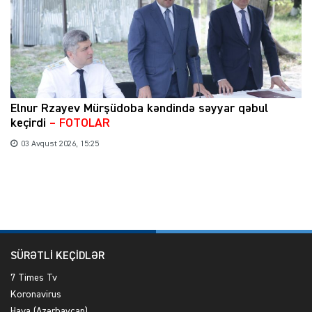
Elnur Rzayev Mürşüdoba kəndində səyyar qəbul
keçirdi
– FOTOLAR
03 Avqust 2026, 15:25
SÜRƏTLİ KEÇİDLƏR
7 Times Tv
Koronavirus
Hava (Azərbaycan)