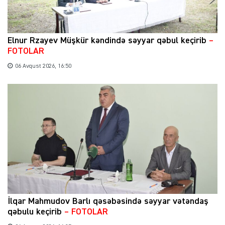
Elnur Rzayev Müşkür kəndində səyyar qəbul keçirib
–
FOTOLAR
06 Avqust 2026, 16:50
İlqar Mahmudov Barlı qəsəbəsində səyyar vətəndaş
qəbulu keçirib
– FOTOLAR