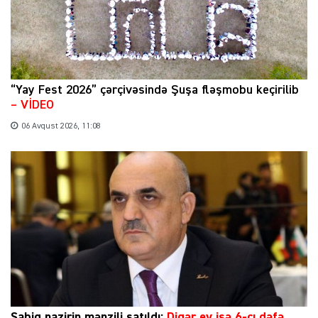
“Yay Fest 2026” çərçivəsində Şuşa fləşmobu keçirilib
– VİDEO
06 Avqust 2026, 11:08
Sabiq nazirin mənzili satıldı:
Digər ev isə 6-cı dəfə