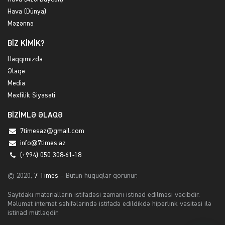
Hava (Dünya)
Məzənnə
BİZ KİMİK?
Haqqımızda
Əlaqə
Media
Məxfilik Siyasəti
BİZİMLƏ ƏLAQƏ
7timesaz@gmail.com
info@7times.az
(+994) 050 308-61-18
© 2020,
7 Times
– Bütün hüquqlar qorunur.
Saytdakı materialların istifadəsi zamanı istinad edilməsi vacibdir.
Məlumat internet səhifələrində istifadə edildikdə hiperlink vasitəsi ilə
istinad mütləqdir.