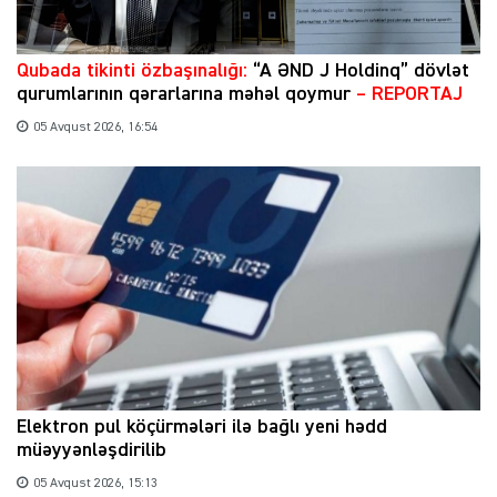
Qubada tikinti özbaşınalığı:
“A ƏND J Holdinq” dövlət
qurumlarının qərarlarına məhəl qoymur
– REPORTAJ
05 Avqust 2026, 16:54
Elektron pul köçürmələri ilə bağlı yeni hədd
müəyyənləşdirilib
05 Avqust 2026, 15:13