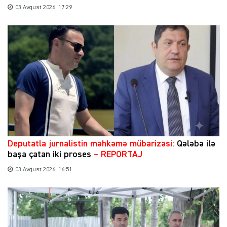
03 Avqust 2026, 17:29
​Deputatla jurnalistin məhkəmə mübarizəsi:
Qələbə ilə
başa çatan iki proses
– REPORTAJ
03 Avqust 2026, 16:51