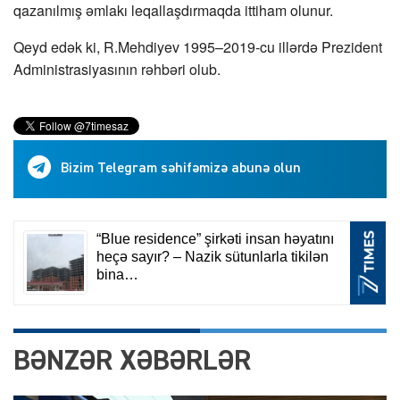
qazanılmış əmlakı leqallaşdırmaqda ittiham olunur.
Qeyd edək ki, R.Mehdiyev 1995–2019-cu illərdə Prezident
Administrasiyasının rəhbəri olub.
Bizim Telegram səhifəmizə abunə olun
BƏNZƏR XƏBƏRLƏR