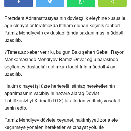
Prezident Administrasiyasının dövlətçilik əleyhinə xüsusilə
ağır cinayətlər törətməkdə ittiham olunan keçmiş rəhbəri
Ramiz Mehdiyevin ev dustaqlığında saxlanılması müddəti
uzadılıb.
7Times.az xəbər verir ki, bu gün Bakı şəhəri Səbail Rayon
Məhkəməsində Mehdiyev Ramiz Ənvər oğlu barəsində
seçilən ev dustaqlığı qətimkan tədbirinin müddəti 4 ay
uzadılıb.
Hakim cinayət işi üzrə hərtərəfli istintaq hərəkətlərinin
aparılmasının vacibliyini nəzərə alaraq Dövlət
Təhlükəsizliyi Xidməti (DTX) tərəfindən verilmiş vəsatəti
təmin edib.
Ramiz Mehdiyev dövlətə xəyanət, hakimiyyəti zorla ələ
keçirməyə yönələn hərəkətlər və cinayət yolu ilə