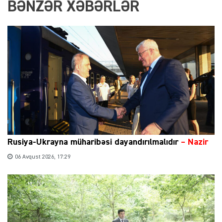
BƏNZƏR XƏBƏRLƏR
Rusiya-Ukrayna müharibəsi dayandırılmalıdır
– Nazir
06 Avqust 2026, 17:29