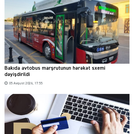
Bakıda avtobus marşrutunun hərəkət sxemi
dəyişdirildi
05 Avqust 2026, 17:55