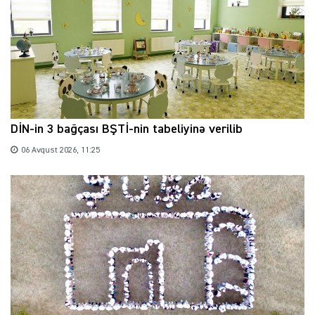
DİN-in 3 bağçası BŞTİ-nin tabeliyinə verilib
06 Avqust 2026, 11:25