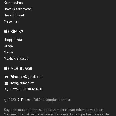
Koronavirus
Hava (Azərbaycan)
Hava (Dünya)
Məzənnə
BİZ KİMİK?
Haqqımızda
Əlaqə
Media
Məxfilik Siyasəti
BİZİMLƏ ƏLAQƏ
7timesaz@gmail.com
info@7times.az
(+994) 050 308-61-18
© 2020,
7 Times
– Bütün hüquqlar qorunur.
Saytdakı materialların istifadəsi zamanı istinad edilməsi vacibdir.
Məlumat internet səhifələrində istifadə edildikdə hiperlink vasitəsi ilə