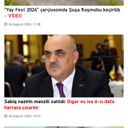
“Yay Fest 2026” çərçivəsində Şuşa fləşmobu keçirilib
– VİDEO
06 Avqust 2026, 11:08
Sabiq nazirin mənzili satıldı:
Digər ev isə 6-cı dəfə
hərraca çıxarılır
06 Avqust 2026, 10:37