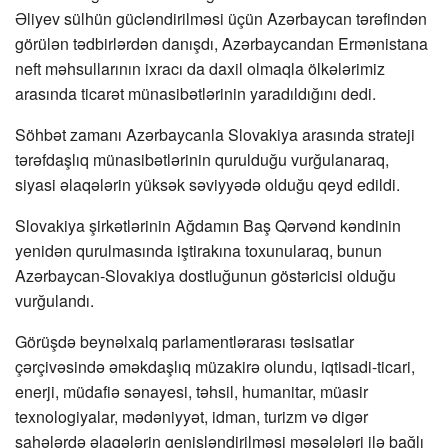
Əliyev sülhün gücləndirilməsi üçün Azərbaycan tərəfindən
görülən tədbirlərdən danışdı, Azərbaycandan Ermənistana
neft məhsullarının ixracı da daxil olmaqla ölkələrimiz
arasında ticarət münasibətlərinin yaradıldığını dedi.
Söhbət zamanı Azərbaycanla Slovakiya arasında strateji
tərəfdaşlıq münasibətlərinin qurulduğu vurğulanaraq,
siyasi əlaqələrin yüksək səviyyədə olduğu qeyd edildi.
Slovakiya şirkətlərinin Ağdamın Baş Qərvənd kəndinin
yenidən qurulmasında iştirakına toxunularaq, bunun
Azərbaycan-Slovakiya dostluğunun göstəricisi olduğu
vurğulandı.
Görüşdə beynəlxalq parlamentlərarası təsisatlar
çərçivəsində əməkdaşlıq müzakirə olundu, iqtisadi-ticari,
enerji, müdafiə sənayesi, təhsil, humanitar, müasir
texnologiyalar, mədəniyyət, idman, turizm və digər
sahələrdə əlaqələrin genişləndirilməsi məsələləri ilə bağlı