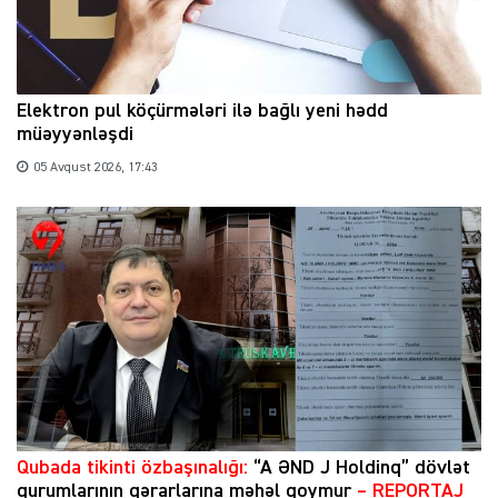
Elektron pul köçürmələri ilə bağlı yeni hədd
müəyyənləşdi
05 Avqust 2026, 17:43
Qubada tikinti özbaşınalığı:
“A ƏND J Holdinq” dövlət
qurumlarının qərarlarına məhəl qoymur
– REPORTAJ