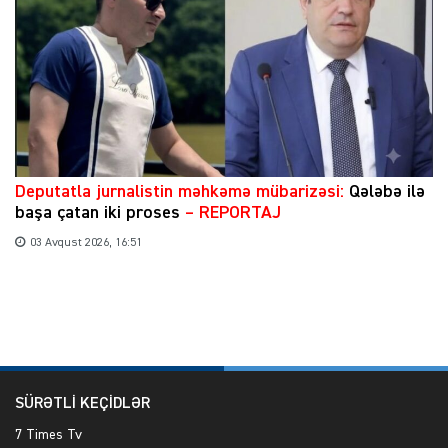
​Deputatla jurnalistin məhkəmə mübarizəsi:
Qələbə ilə
başa çatan iki proses
– REPORTAJ
03 Avqust 2026, 16:51
SÜRƏTLİ KEÇİDLƏR
7 Times Tv