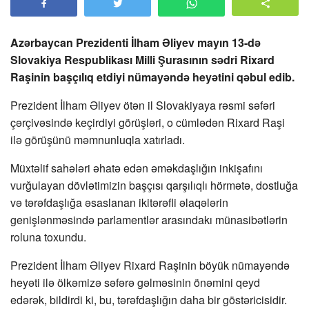
Azərbaycan Prezidenti İlham Əliyev mayın 13-də
Slovakiya Respublikası Milli Şurasının sədri Rixard
Raşinin başçılıq etdiyi nümayəndə heyətini qəbul edib.
Prezident İlham Əliyev ötən il Slovakiyaya rəsmi səfəri
çərçivəsində keçirdiyi görüşləri, o cümlədən Rixard Raşi
ilə görüşünü məmnunluqla xatırladı.
Müxtəlif sahələri əhatə edən əməkdaşlığın inkişafını
vurğulayan dövlətimizin başçısı qarşılıqlı hörmətə, dostluğa
və tərəfdaşlığa əsaslanan ikitərəfli əlaqələrin
genişlənməsində parlamentlər arasındakı münasibətlərin
roluna toxundu.
Prezident İlham Əliyev Rixard Raşinin böyük nümayəndə
heyəti ilə ölkəmizə səfərə gəlməsinin önəmini qeyd
edərək, bildirdi ki, bu, tərəfdaşlığın daha bir göstəricisidir.