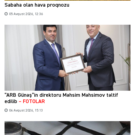
Sabaha olan hava proqnozu
05 Avqust 2026, 12:36
“ARB Günəş”in direktoru Məhsim Məhsimov təltif
edilib
– FOTOLAR
04 Avqust 2026, 15:13