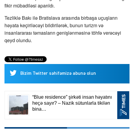
fikir mübadiləsi aparıldı.
Tezliklə Bakı ilə Bratislava arasında birbaşa uçuşların
həyata keçiriləcəyi bildirilərək, bunun turizm və
insanlararası təmasların genişlənməsinə töhfə verəcəyi
qeyd olundu.
Bizim Twitter səhifəmizə abunə olun