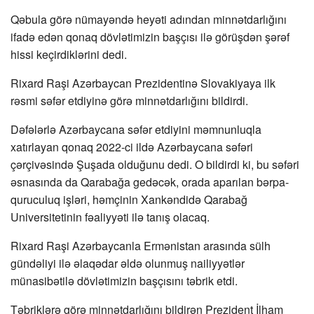
Qəbula görə nümayəndə heyəti adından minnətdarlığını
ifadə edən qonaq dövlətimizin başçısı ilə görüşdən şərəf
hissi keçirdiklərini dedi.
Rixard Raşi Azərbaycan Prezidentinə Slovakiyaya ilk
rəsmi səfər etdiyinə görə minnətdarlığını bildirdi.
Dəfələrlə Azərbaycana səfər etdiyini məmnunluqla
xatırlayan qonaq 2022-ci ildə Azərbaycana səfəri
çərçivəsində Şuşada olduğunu dedi. O bildirdi ki, bu səfəri
əsnasında da Qarabağa gedəcək, orada aparılan bərpa-
quruculuq işləri, həmçinin Xankəndidə Qarabağ
Universitetinin fəaliyyəti ilə tanış olacaq.
Rixard Raşi Azərbaycanla Ermənistan arasında sülh
gündəliyi ilə əlaqədar əldə olunmuş nailiyyətlər
münasibətilə dövlətimizin başçısını təbrik etdi.
Təbriklərə görə minnətdarlığını bildirən Prezident İlham